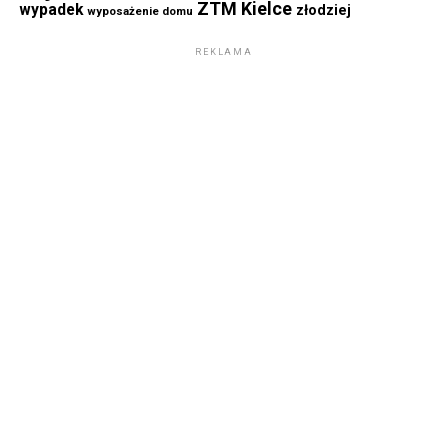
ZTM Kielce
wypadek
złodziej
wyposażenie domu
REKLAMA