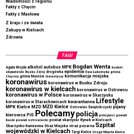
Wiadomości z regionu
Fakty z Chęcin
Fakty z Masłowa
Z kraju i ze świata
Zakupy w Kielcach
Zdrowie
TAGI
Bogdan Wenta
autobus MPK
alkohol
Agata Wojda
budżet
epidemia
drogówka
Ewa Łukomska
obywatelski
Busko Zdrój
gmina
komunikacja miejska
gmina Masłów
Chęciny
Inwestycje
koronawirus
koronawirus w Busku Zdroju
koronawirus w kielcach
koronawirus w Ostrowcu
koronawirus w Polsce
koronawirus w Skarżysku
Lifestyle
kwarantanna
koronawirus w Starachowicach
MZD Kielce
MPK Kielce
MZD
pijany
Ostrowiec Świętokrzyski
Polecamy
policja
kierowca
PiS
powiat
policjanci
powiat skarżyski
Rynek w Kielcach
buski
powiat ostrowiecki
Szpital
Skarżysko Kamienna
straż pożarna
Straż Miejska
wojewódzki w Kielcach
Targi Kielce
Urząd Miasta Kielce