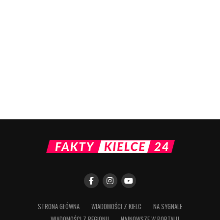
STRONA GŁÓWNA
WIADOMOŚCI Z KIELC
NA SYGNALE
WIADOMOŚCI Z REGIONU
NAJNOWSZE W PORTALU