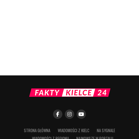
STRONA GŁÓWNA
WIADOMOŚCI Z KIELC
NA SYGNALE
WIADOMOŚCI Z REGIONU
NAJNOWSZE W PORTALU