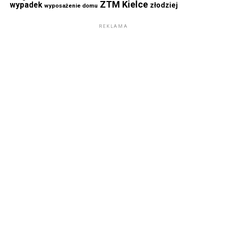
ZTM Kielce
wypadek
złodziej
wyposażenie domu
REKLAMA