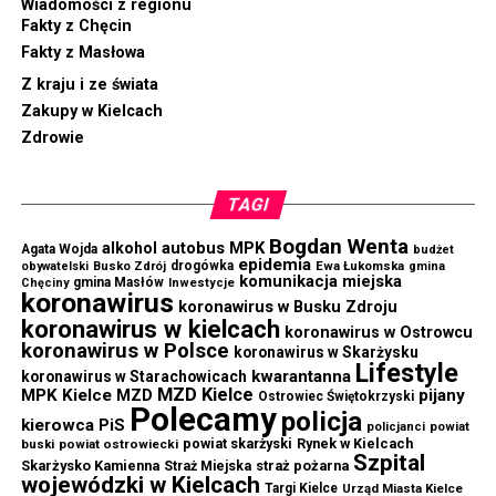
Wiadomości z regionu
Fakty z Chęcin
Fakty z Masłowa
Z kraju i ze świata
Zakupy w Kielcach
Zdrowie
TAGI
Bogdan Wenta
autobus MPK
alkohol
Agata Wojda
budżet
epidemia
drogówka
Ewa Łukomska
obywatelski
Busko Zdrój
gmina
komunikacja miejska
gmina Masłów
Chęciny
Inwestycje
koronawirus
koronawirus w Busku Zdroju
koronawirus w kielcach
koronawirus w Ostrowcu
koronawirus w Polsce
koronawirus w Skarżysku
Lifestyle
kwarantanna
koronawirus w Starachowicach
MZD Kielce
MPK Kielce
MZD
pijany
Ostrowiec Świętokrzyski
Polecamy
policja
kierowca
PiS
powiat
policjanci
powiat skarżyski
Rynek w Kielcach
buski
powiat ostrowiecki
Szpital
Skarżysko Kamienna
straż pożarna
Straż Miejska
wojewódzki w Kielcach
Targi Kielce
Urząd Miasta Kielce