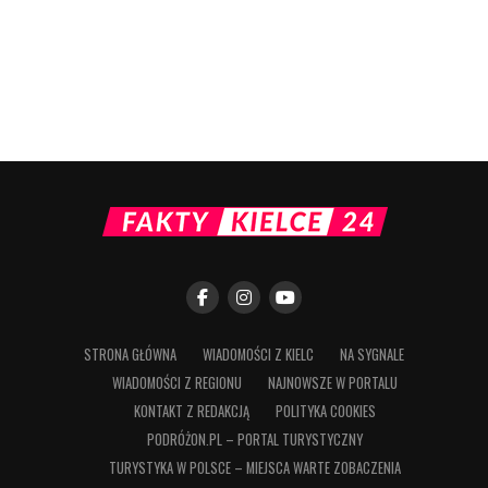
STRONA GŁÓWNA
WIADOMOŚCI Z KIELC
NA SYGNALE
WIADOMOŚCI Z REGIONU
NAJNOWSZE W PORTALU
KONTAKT Z REDAKCJĄ
POLITYKA COOKIES
PODRÓŻON.PL – PORTAL TURYSTYCZNY
TURYSTYKA W POLSCE – MIEJSCA WARTE ZOBACZENIA