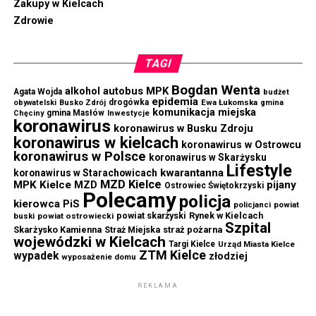
Zakupy w Kielcach
Zdrowie
TAGI
Bogdan Wenta
autobus MPK
alkohol
Agata Wojda
budżet
epidemia
drogówka
Ewa Łukomska
obywatelski
Busko Zdrój
gmina
komunikacja miejska
gmina Masłów
Chęciny
Inwestycje
koronawirus
koronawirus w Busku Zdroju
koronawirus w kielcach
koronawirus w Ostrowcu
koronawirus w Polsce
koronawirus w Skarżysku
Lifestyle
kwarantanna
koronawirus w Starachowicach
MZD Kielce
MPK Kielce
MZD
pijany
Ostrowiec Świętokrzyski
Polecamy
policja
kierowca
PiS
powiat
policjanci
powiat skarżyski
Rynek w Kielcach
buski
powiat ostrowiecki
Szpital
Skarżysko Kamienna
straż pożarna
Straż Miejska
wojewódzki w Kielcach
Targi Kielce
Urząd Miasta Kielce
ZTM Kielce
wypadek
złodziej
wyposażenie domu
REKLAMA