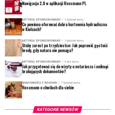
Nawigacja 2.0 w aplikacji Rossmann PL
ARTYKUŁ SPONSOROWANY
1 tydzień temu
Co powinna oferować dobra hurtownia hydrauliczna
w Kielcach?
ARTYKUŁ SPONSOROWANY
1 tydzień temu
Słaby zarost po trzydziestce: Jak poprawić gęstość
brody, gdy natura nie pomaga?
ARTYKUŁ SPONSOROWANY
4 dni temu
Jak przygotować się do wizyty u notariusza i uniknąć
brakujących dokumentów?
WIADOMOŚCI Z REGIONU
1 tydzień temu
Rossmann o chwilach dla siebie
KATEGORIE NEWSÓW