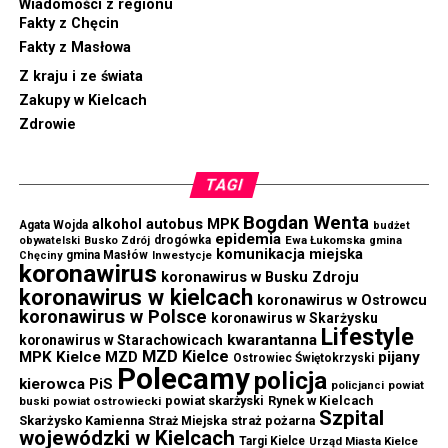
Wiadomości z regionu
Fakty z Chęcin
Fakty z Masłowa
Z kraju i ze świata
Zakupy w Kielcach
Zdrowie
TAGI
Bogdan Wenta
autobus MPK
alkohol
Agata Wojda
budżet
epidemia
drogówka
Ewa Łukomska
obywatelski
Busko Zdrój
gmina
komunikacja miejska
gmina Masłów
Chęciny
Inwestycje
koronawirus
koronawirus w Busku Zdroju
koronawirus w kielcach
koronawirus w Ostrowcu
koronawirus w Polsce
koronawirus w Skarżysku
Lifestyle
kwarantanna
koronawirus w Starachowicach
MZD Kielce
MPK Kielce
MZD
pijany
Ostrowiec Świętokrzyski
Polecamy
policja
kierowca
PiS
powiat
policjanci
powiat skarżyski
Rynek w Kielcach
buski
powiat ostrowiecki
Szpital
Skarżysko Kamienna
straż pożarna
Straż Miejska
wojewódzki w Kielcach
Targi Kielce
Urząd Miasta Kielce