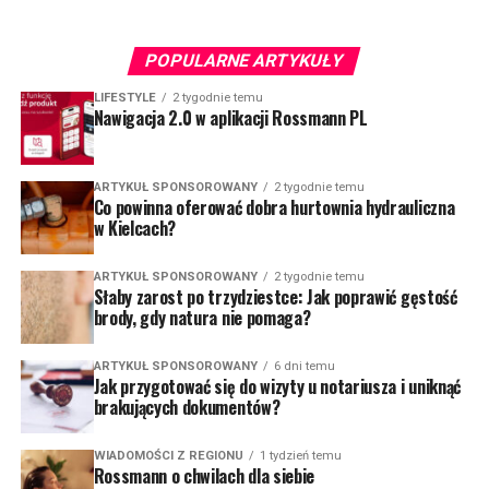
POPULARNE ARTYKUŁY
LIFESTYLE
2 tygodnie temu
Nawigacja 2.0 w aplikacji Rossmann PL
ARTYKUŁ SPONSOROWANY
2 tygodnie temu
Co powinna oferować dobra hurtownia hydrauliczna
w Kielcach?
ARTYKUŁ SPONSOROWANY
2 tygodnie temu
Słaby zarost po trzydziestce: Jak poprawić gęstość
brody, gdy natura nie pomaga?
ARTYKUŁ SPONSOROWANY
6 dni temu
Jak przygotować się do wizyty u notariusza i uniknąć
brakujących dokumentów?
WIADOMOŚCI Z REGIONU
1 tydzień temu
Rossmann o chwilach dla siebie