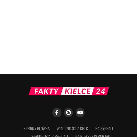
STRONA GŁÓWNA
WIADOMOŚCI Z KIELC
NA SYGNALE
WIADOMOŚCI Z REGIONU
NAJNOWSZE W PORTALU