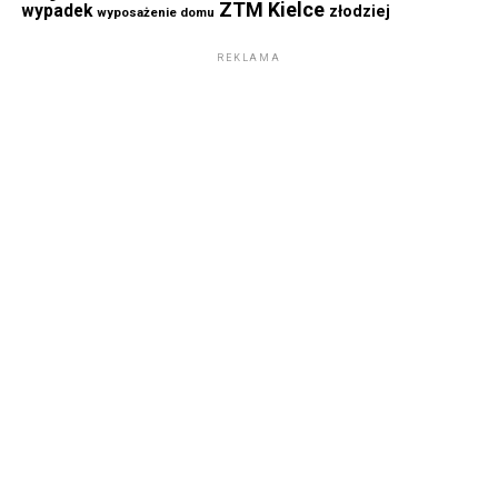
ZTM Kielce
wypadek
złodziej
wyposażenie domu
REKLAMA