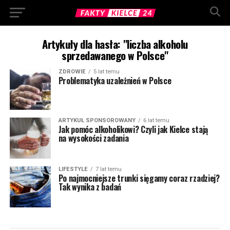
Artykuły dla hasła: "liczba alkoholu
sprzedawanego w Polsce"
ZDROWIE
5 lat temu
Problematyka uzależnień w Polsce
ARTYKUŁ SPONSOROWANY
6 lat temu
Jak pomóc alkoholikowi? Czyli jak Kielce stają
na wysokości zadania
LIFESTYLE
7 lat temu
Po najmocniejsze trunki sięgamy coraz rzadziej?
Tak wynika z badań