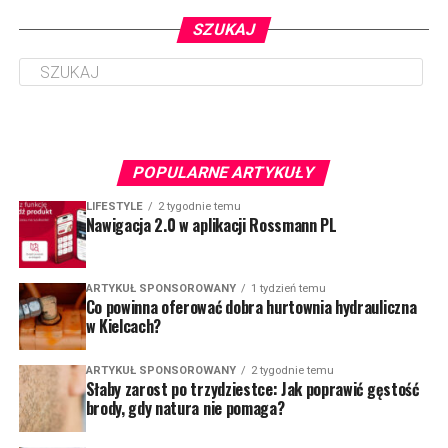
SZUKAJ
POPULARNE ARTYKUŁY
LIFESTYLE
2 tygodnie temu
Nawigacja 2.0 w aplikacji Rossmann PL
ARTYKUŁ SPONSOROWANY
1 tydzień temu
Co powinna oferować dobra hurtownia hydrauliczna
w Kielcach?
ARTYKUŁ SPONSOROWANY
2 tygodnie temu
Słaby zarost po trzydziestce: Jak poprawić gęstość
brody, gdy natura nie pomaga?