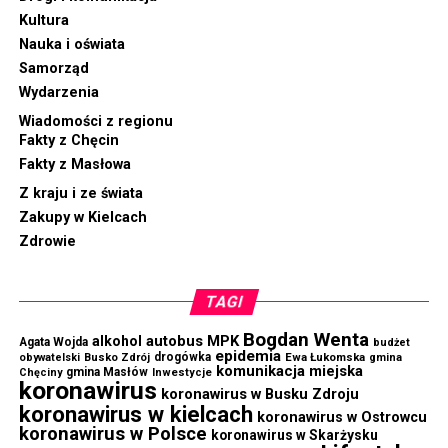
Kultura
Nauka i oświata
Samorząd
Wydarzenia
Wiadomości z regionu
Fakty z Chęcin
Fakty z Masłowa
Z kraju i ze świata
Zakupy w Kielcach
Zdrowie
TAGI
Bogdan Wenta
autobus MPK
alkohol
Agata Wojda
budżet
epidemia
drogówka
Ewa Łukomska
obywatelski
Busko Zdrój
gmina
komunikacja miejska
gmina Masłów
Chęciny
Inwestycje
koronawirus
koronawirus w Busku Zdroju
koronawirus w kielcach
koronawirus w Ostrowcu
koronawirus w Polsce
koronawirus w Skarżysku