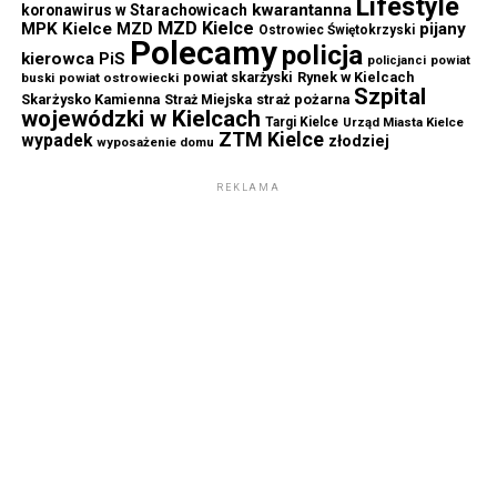
Lifestyle
kwarantanna
koronawirus w Starachowicach
MZD Kielce
MPK Kielce
MZD
pijany
Ostrowiec Świętokrzyski
Polecamy
policja
kierowca
PiS
powiat
policjanci
powiat skarżyski
Rynek w Kielcach
buski
powiat ostrowiecki
Szpital
Skarżysko Kamienna
straż pożarna
Straż Miejska
wojewódzki w Kielcach
Targi Kielce
Urząd Miasta Kielce
ZTM Kielce
wypadek
złodziej
wyposażenie domu
REKLAMA