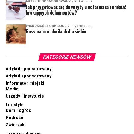
ARTYKUŁ SPONSOROWANY
6 dni temu
Jak przygotować się do wizyty u notariusza i uniknąć
brakujących dokumentów?
WIADOMOŚCI Z REGIONU
1 tydzień temu
Rossmann o chwilach dla siebie
KATEGORIE NEWSÓW
Artykuł sponsorowany
Artykuł sponsorowany
Informator miejski
Media
Urzędy i instytucje
Lifestyle
Dom i ogród
Podróże
Zwierzaki
Trzeba zobaczyć