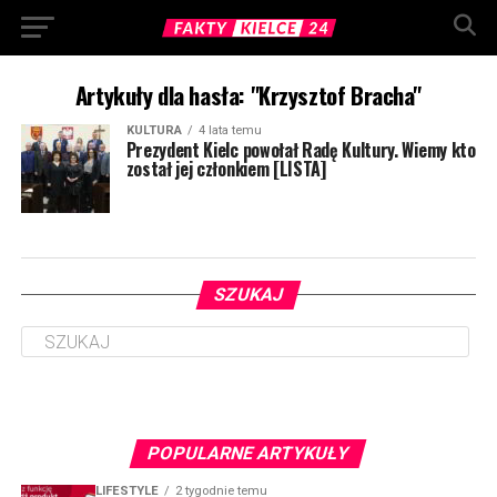
Artykuły dla hasła: "Krzysztof Bracha"
KULTURA
4 lata temu
Prezydent Kielc powołał Radę Kultury. Wiemy kto
został jej członkiem [LISTA]
SZUKAJ
POPULARNE ARTYKUŁY
LIFESTYLE
2 tygodnie temu