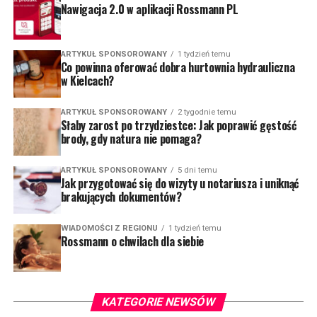
Nawigacja 2.0 w aplikacji Rossmann PL
ARTYKUŁ SPONSOROWANY
1 tydzień temu
Co powinna oferować dobra hurtownia hydrauliczna
w Kielcach?
ARTYKUŁ SPONSOROWANY
2 tygodnie temu
Słaby zarost po trzydziestce: Jak poprawić gęstość
brody, gdy natura nie pomaga?
ARTYKUŁ SPONSOROWANY
5 dni temu
Jak przygotować się do wizyty u notariusza i uniknąć
brakujących dokumentów?
WIADOMOŚCI Z REGIONU
1 tydzień temu
Rossmann o chwilach dla siebie
KATEGORIE NEWSÓW