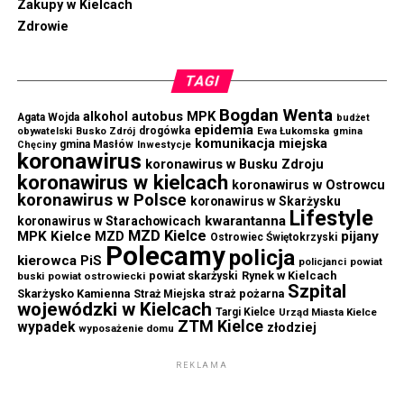
Zakupy w Kielcach
Zdrowie
TAGI
Bogdan Wenta
autobus MPK
alkohol
Agata Wojda
budżet
epidemia
drogówka
Ewa Łukomska
obywatelski
Busko Zdrój
gmina
komunikacja miejska
gmina Masłów
Chęciny
Inwestycje
koronawirus
koronawirus w Busku Zdroju
koronawirus w kielcach
koronawirus w Ostrowcu
koronawirus w Polsce
koronawirus w Skarżysku
Lifestyle
kwarantanna
koronawirus w Starachowicach
MZD Kielce
MPK Kielce
MZD
pijany
Ostrowiec Świętokrzyski
Polecamy
policja
kierowca
PiS
powiat
policjanci
powiat skarżyski
Rynek w Kielcach
buski
powiat ostrowiecki
Szpital
Skarżysko Kamienna
straż pożarna
Straż Miejska
wojewódzki w Kielcach
Targi Kielce
Urząd Miasta Kielce
ZTM Kielce
wypadek
złodziej
wyposażenie domu
REKLAMA