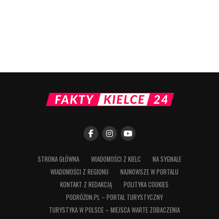
STRONA GŁÓWNA
WIADOMOŚCI Z KIELC
NA SYGNALE
WIADOMOŚCI Z REGIONU
NAJNOWSZE W PORTALU
KONTAKT Z REDAKCJĄ
POLITYKA COOKIES
PODRÓŻON.PL – PORTAL TURYSTYCZNY
TURYSTYKA W POLSCE – MIEJSCA WARTE ZOBACZENIA