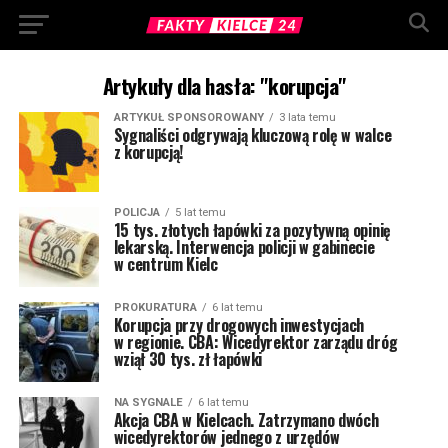
Artykuły dla hasła: "korupcja"
ARTYKUŁ SPONSOROWANY
3 lata temu
Sygnaliści odgrywają kluczową rolę w walce
z korupcją!
POLICJA
5 lat temu
15 tys. złotych łapówki za pozytywną opinię
lekarską. Interwencja policji w gabinecie
w centrum Kielc
PROKURATURA
6 lat temu
Korupcja przy drogowych inwestycjach
w regionie. CBA: Wicedyrektor zarządu dróg
wziął 30 tys. zł łapówki
NA SYGNALE
6 lat temu
Akcja CBA w Kielcach. Zatrzymano dwóch
wicedyrektorów jednego z urzędów