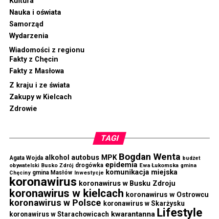
Kultura
Nauka i oświata
Samorząd
Wydarzenia
Wiadomości z regionu
Fakty z Chęcin
Fakty z Masłowa
Z kraju i ze świata
Zakupy w Kielcach
Zdrowie
TAGI
Bogdan Wenta
autobus MPK
alkohol
Agata Wojda
budżet
epidemia
drogówka
Ewa Łukomska
obywatelski
Busko Zdrój
gmina
komunikacja miejska
gmina Masłów
Chęciny
Inwestycje
koronawirus
koronawirus w Busku Zdroju
koronawirus w kielcach
koronawirus w Ostrowcu
koronawirus w Polsce
koronawirus w Skarżysku
Lifestyle
kwarantanna
koronawirus w Starachowicach