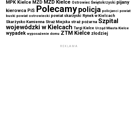
MZD Kielce
MPK Kielce
MZD
pijany
Ostrowiec Świętokrzyski
Polecamy
policja
kierowca
PiS
powiat
policjanci
powiat skarżyski
Rynek w Kielcach
buski
powiat ostrowiecki
Szpital
Skarżysko Kamienna
straż pożarna
Straż Miejska
wojewódzki w Kielcach
Targi Kielce
Urząd Miasta Kielce
ZTM Kielce
wypadek
złodziej
wyposażenie domu
REKLAMA