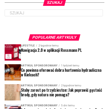
SZUKAJ
POPULARNE ARTYKUŁY
LIFESTYLE
2 tygodnie temu
Nawigacja 2.0 w aplikacji Rossmann PL
ARTYKUŁ SPONSOROWANY
1 tydzień temu
Co powinna oferować dobra hurtownia hydrauliczna
w Kielcach?
ARTYKUŁ SPONSOROWANY
2 tygodnie temu
Słaby zarost po trzydziestce: Jak poprawić gęstość
brody, gdy natura nie pomaga?
ARTYKUŁ SPONSOROWANY
5 dni temu