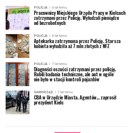
POLICJA
6 lat temu
Pracownicy Miejskiego Urzędu Pracy w Kielcach
zatrzymani przez Policję. Wyłudzali pieniądze
od bezrobotnych
POLICJA
6 lat temu
Aptekarka zatrzymana przez Policję. Starsza
kobieta wyłudziła aż 7 mln złotych z NFZ
POLICJA
7 lat temu
Diagności oszuści zatrzymani przez policję.
Robili badania techniczne, ale aut w ogóle
nie było w stacji kontroli pojazdów
SAMORZĄD
7 lat temu
CBA w Urzędzie Miasta. Agentów… zaprosił
prezydent Kielc