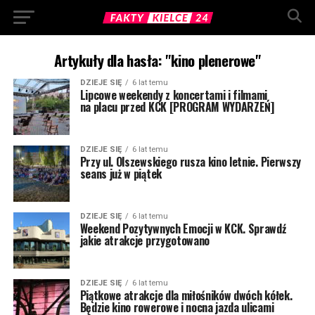
Artykuły dla hasła: "kino plenerowe"
DZIEJE SIĘ
6 lat temu
Lipcowe weekendy z koncertami i filmami
na placu przed KCK [PROGRAM WYDARZEŃ]
DZIEJE SIĘ
6 lat temu
Przy ul. Olszewskiego rusza kino letnie. Pierwszy
seans już w piątek
DZIEJE SIĘ
6 lat temu
Weekend Pozytywnych Emocji w KCK. Sprawdź
jakie atrakcje przygotowano
DZIEJE SIĘ
6 lat temu
Piątkowe atrakcje dla miłośników dwóch kółek.
Będzie kino rowerowe i nocna jazda ulicami