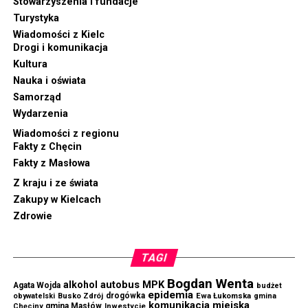
Stowarzyszenia i fundacje
Turystyka
Wiadomości z Kielc
Drogi i komunikacja
Kultura
Nauka i oświata
Samorząd
Wydarzenia
Wiadomości z regionu
Fakty z Chęcin
Fakty z Masłowa
Z kraju i ze świata
Zakupy w Kielcach
Zdrowie
TAGI
Bogdan Wenta
autobus MPK
alkohol
Agata Wojda
budżet
epidemia
drogówka
Ewa Łukomska
obywatelski
Busko Zdrój
gmina
komunikacja miejska
gmina Masłów
Chęciny
Inwestycje