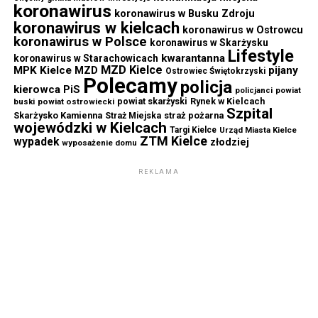
koronawirus
koronawirus w Busku Zdroju
koronawirus w kielcach
koronawirus w Ostrowcu
koronawirus w Polsce
koronawirus w Skarżysku
Lifestyle
kwarantanna
koronawirus w Starachowicach
MZD Kielce
MPK Kielce
MZD
pijany
Ostrowiec Świętokrzyski
Polecamy
policja
kierowca
PiS
powiat
policjanci
powiat skarżyski
Rynek w Kielcach
buski
powiat ostrowiecki
Szpital
Skarżysko Kamienna
straż pożarna
Straż Miejska
wojewódzki w Kielcach
Targi Kielce
Urząd Miasta Kielce
ZTM Kielce
wypadek
złodziej
wyposażenie domu
REKLAMA