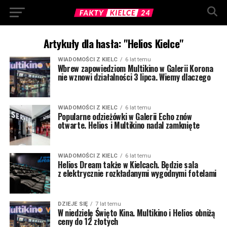
Artykuły dla hasła: "Helios Kielce"
WIADOMOŚCI Z KIELC
6 lat temu
Wbrew zapowiedziom Multikino w Galerii Korona
nie wznowi działalności 3 lipca. Wiemy dlaczego
WIADOMOŚCI Z KIELC
6 lat temu
Popularne odzieżówki w Galerii Echo znów
otwarte. Helios i Multikino nadal zamknięte
WIADOMOŚCI Z KIELC
6 lat temu
Helios Dream także w Kielcach. Będzie sala
z elektrycznie rozkładanymi wygodnymi fotelami
DZIEJE SIĘ
7 lat temu
W niedzielę Święto Kina. Multikino i Helios obniżą
ceny do 12 złotych