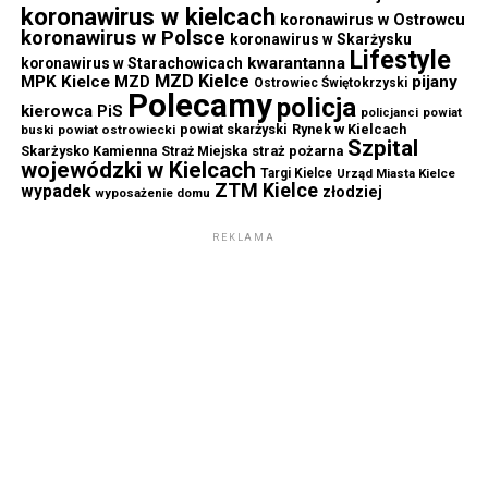
koronawirus w kielcach
koronawirus w Ostrowcu
koronawirus w Polsce
koronawirus w Skarżysku
Lifestyle
kwarantanna
koronawirus w Starachowicach
MZD Kielce
MPK Kielce
MZD
pijany
Ostrowiec Świętokrzyski
Polecamy
policja
kierowca
PiS
powiat
policjanci
powiat skarżyski
Rynek w Kielcach
buski
powiat ostrowiecki
Szpital
Skarżysko Kamienna
straż pożarna
Straż Miejska
wojewódzki w Kielcach
Targi Kielce
Urząd Miasta Kielce
ZTM Kielce
wypadek
złodziej
wyposażenie domu
REKLAMA