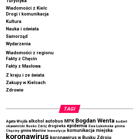
Turystyka
Wiadomości z Kielc
Drogi i komunikacja
Kultura
Nauka i oświata
Samorząd
Wydarzenia
Wiadomości z regionu
Fakty z Chęcin
Fakty z Masłowa
Z kraju i ze świata
Zakupy w Kielcach
Zdrowie
TAGI
Bogdan Wenta
autobus MPK
alkohol
Agata Wojda
budżet
epidemia
drogówka
Ewa Łukomska
obywatelski
Busko Zdrój
gmina
komunikacja miejska
gmina Masłów
Chęciny
Inwestycje
koronawirus
koronawirus w Busku Zdroju