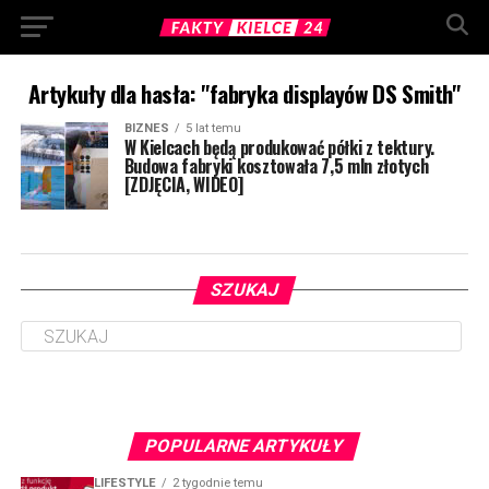
Artykuły dla hasła: "fabryka displayów DS Smith"
BIZNES
5 lat temu
W Kielcach będą produkować półki z tektury.
Budowa fabryki kosztowała 7,5 mln złotych
[ZDJĘCIA, WIDEO]
SZUKAJ
POPULARNE ARTYKUŁY
LIFESTYLE
2 tygodnie temu