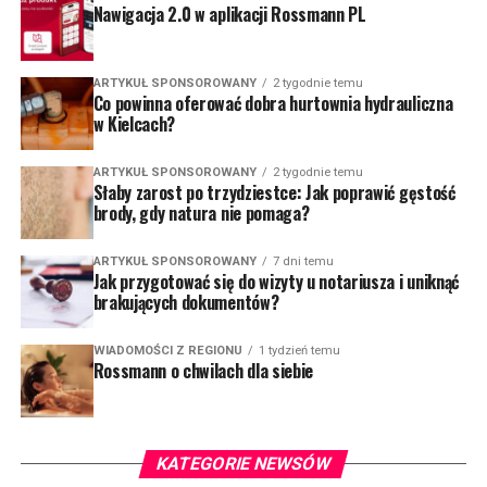
Nawigacja 2.0 w aplikacji Rossmann PL
ARTYKUŁ SPONSOROWANY
2 tygodnie temu
Co powinna oferować dobra hurtownia hydrauliczna
w Kielcach?
ARTYKUŁ SPONSOROWANY
2 tygodnie temu
Słaby zarost po trzydziestce: Jak poprawić gęstość
brody, gdy natura nie pomaga?
ARTYKUŁ SPONSOROWANY
7 dni temu
Jak przygotować się do wizyty u notariusza i uniknąć
brakujących dokumentów?
WIADOMOŚCI Z REGIONU
1 tydzień temu
Rossmann o chwilach dla siebie
KATEGORIE NEWSÓW