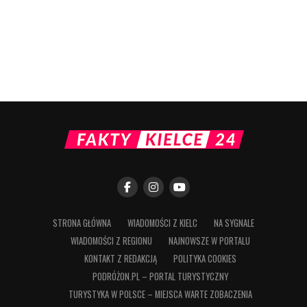
STRONA GŁÓWNA
WIADOMOŚCI Z KIELC
NA SYGNALE
WIADOMOŚCI Z REGIONU
NAJNOWSZE W PORTALU
KONTAKT Z REDAKCJĄ
POLITYKA COOKIES
PODRÓŻON.PL – PORTAL TURYSTYCZNY
TURYSTYKA W POLSCE – MIEJSCA WARTE ZOBACZENIA