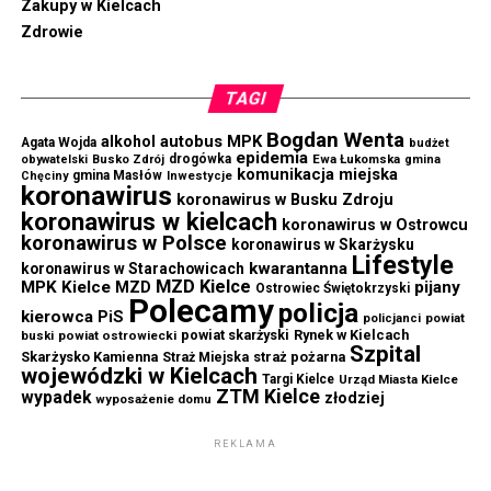
Zakupy w Kielcach
Zdrowie
TAGI
Bogdan Wenta
autobus MPK
alkohol
Agata Wojda
budżet
epidemia
drogówka
Ewa Łukomska
obywatelski
Busko Zdrój
gmina
komunikacja miejska
gmina Masłów
Chęciny
Inwestycje
koronawirus
koronawirus w Busku Zdroju
koronawirus w kielcach
koronawirus w Ostrowcu
koronawirus w Polsce
koronawirus w Skarżysku
Lifestyle
kwarantanna
koronawirus w Starachowicach
MZD Kielce
MPK Kielce
MZD
pijany
Ostrowiec Świętokrzyski
Polecamy
policja
kierowca
PiS
powiat
policjanci
powiat skarżyski
Rynek w Kielcach
buski
powiat ostrowiecki
Szpital
Skarżysko Kamienna
straż pożarna
Straż Miejska
wojewódzki w Kielcach
Targi Kielce
Urząd Miasta Kielce
ZTM Kielce
wypadek
złodziej
wyposażenie domu
REKLAMA