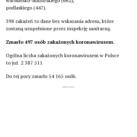
warmińsko-mazurskiego (662),
podlaskiego (447).
398 zakażeń to dane bez wskazania adresu, które
zostaną uzupełnione przez inspekcję sanitarną.
Zmarło 497 osób zakażonych koronawirusem
.
Ogólna liczba zakażonych koronawirusem w Polsce
to już 2 387 511
Do tej pory zmarło 54 165 osób.