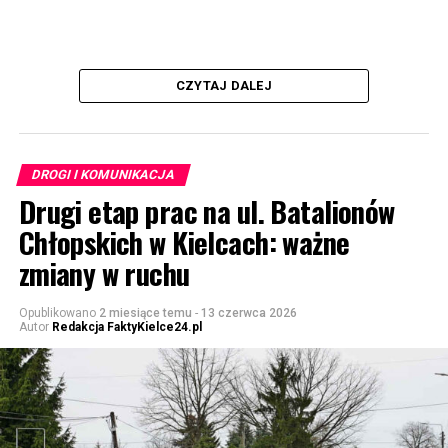
CZYTAJ DALEJ
DROGI I KOMUNIKACJA
Drugi etap prac na ul. Batalionów
Chłopskich w Kielcach: ważne
zmiany w ruchu
Opublikowano
2 miesiące temu
-
13 czerwca 2026
Autor
Redakcja FaktyKielce24.pl