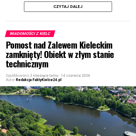
CZYTAJ DALEJ
WIADOMOŚCI Z KIELC
Pomost nad Zalewem Kieleckim
zamknięty! Obiekt w złym stanie
technicznym
Opublikowano
2 miesiące temu
-
14 czerwca 2026
Autor
Redakcja FaktyKielce24.pl