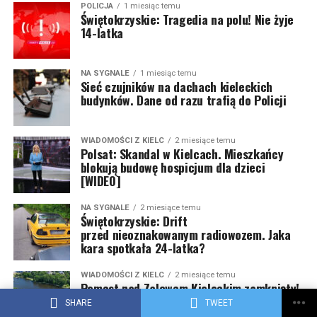
POLICJA
1 miesiąc temu
Świętokrzyskie: Tragedia na polu! Nie żyje
14-latka
NA SYGNALE
1 miesiąc temu
Sieć czujników na dachach kieleckich
budynków. Dane od razu trafią do Policji
WIADOMOŚCI Z KIELC
2 miesiące temu
Polsat: Skandal w Kielcach. Mieszkańcy
blokują budowę hospicjum dla dzieci
[WIDEO]
NA SYGNALE
2 miesiące temu
Świętokrzyskie: Drift
przed nieoznakowanym radiowozem. Jaka
kara spotkała 24-latka?
WIADOMOŚCI Z KIELC
2 miesiące temu
Pomost nad Zalewem Kieleckim zamknięty!
Obiekt w złym stanie technicznym
SHARE
TWEET