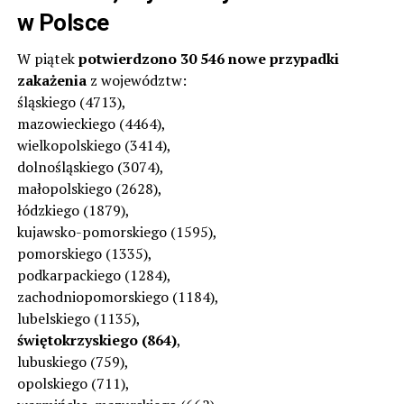
w Polsce
W piątek
potwierdzono 30 546 nowe przypadki
zakażenia
z województw:
śląskiego (4713),
mazowieckiego (4464),
wielkopolskiego (3414),
dolnośląskiego (3074),
małopolskiego (2628),
łódzkiego (1879),
kujawsko-pomorskiego (1595),
pomorskiego (1335),
podkarpackiego (1284),
zachodniopomorskiego (1184),
lubelskiego (1135),
świętokrzyskiego (864)
,
lubuskiego (759),
opolskiego (711),