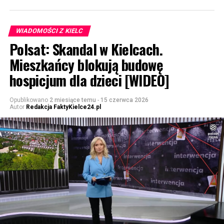
WIADOMOŚCI Z KIELC
Polsat: Skandal w Kielcach.
Mieszkańcy blokują budowę
hospicjum dla dzieci [WIDEO]
Opublikowano
2 miesiące temu
-
15 czerwca 2026
Autor
Redakcja FaktyKielce24.pl