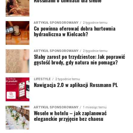
Rossmann o chwilach dla siebie
ARTYKUŁ SPONSOROWANY
2 tygodnie temu
Co powinna oferować dobra hurtownia
hydrauliczna w Kielcach?
ARTYKUŁ SPONSOROWANY
2 tygodnie temu
Słaby zarost po trzydziestce: Jak poprawić
gęstość brody, gdy natura nie pomaga?
LIFESTYLE
2 tygodnie temu
Nawigacja 2.0 w aplikacji Rossmann PL
ARTYKUŁ SPONSOROWANY
1 miesiąc temu
Wesele w hotelu – jak zaplanować
eleganckie przyjęcie bez chaosu