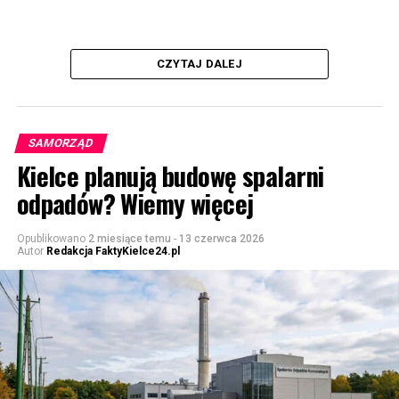
CZYTAJ DALEJ
SAMORZĄD
Kielce planują budowę spalarni
odpadów? Wiemy więcej
Opublikowano
2 miesiące temu
-
13 czerwca 2026
Autor
Redakcja FaktyKielce24.pl