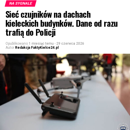
NA SYGNALE
Sieć czujników na dachach
kieleckich budynków. Dane od razu
trafią do Policji
Opublikowano
1 miesiąc temu
-
29 czerwca 2026
Autor
Redakcja FaktyKielce24.pl