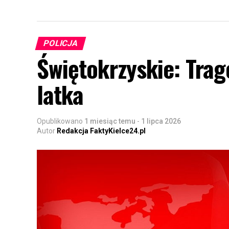
POLICJA
Świętokrzyskie: Trage
latka
Opublikowano
1 miesiąc temu
-
1 lipca 2026
Autor
Redakcja FaktyKielce24.pl