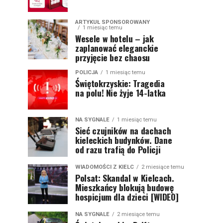
ARTYKUŁ SPONSOROWANY
1 miesiąc temu
Wesele w hotelu – jak
zaplanować eleganckie
przyjęcie bez chaosu
POLICJA
1 miesiąc temu
Świętokrzyskie: Tragedia
na polu! Nie żyje 14-latka
NA SYGNALE
1 miesiąc temu
Sieć czujników na dachach
kieleckich budynków. Dane
od razu trafią do Policji
WIADOMOŚCI Z KIELC
2 miesiące temu
Polsat: Skandal w Kielcach.
Mieszkańcy blokują budowę
hospicjum dla dzieci [WIDEO]
NA SYGNALE
2 miesiące temu