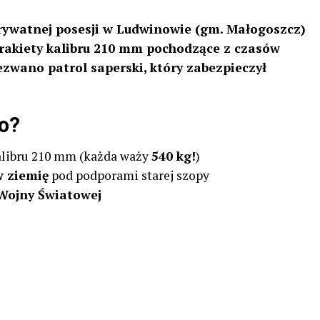
ywatnej posesji w Ludwinowie (gm. Małogoszcz)
 rakiety kalibru 210 mm pochodzące z czasów
ezwano patrol saperski, który zabezpieczył
no?
libru 210 mm (każda waży
540 kg!
)
 ziemię
pod podporami starej szopy
 Wojny Światowej