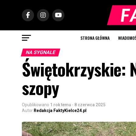
STRONA GŁÓWNA
WIADOMOŚC
NA SYGNALE
Świętokrzyskie:
szopy
Opublikowano
1 rok temu
-
8 czerwca 2025
Autor
Redakcja FaktyKielce24.pl