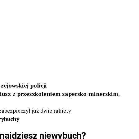
rzejowskiej policji
riusz z przeszkoleniem sapersko-minerskim
,
 zabezpieczył już dwie rakiety
wybuchy
znajdziesz niewybuch?