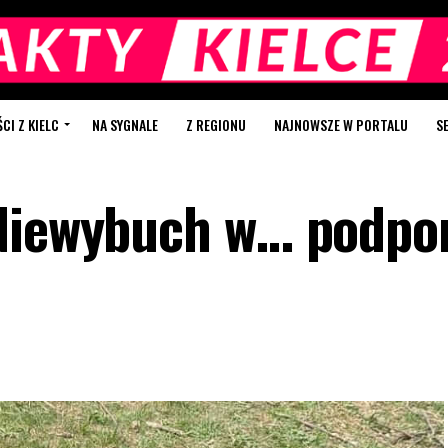
I Z KIELC
NA SYGNALE
Z REGIONU
NAJNOWSZE W PORTALU
S
 Niewybuch w… podpo