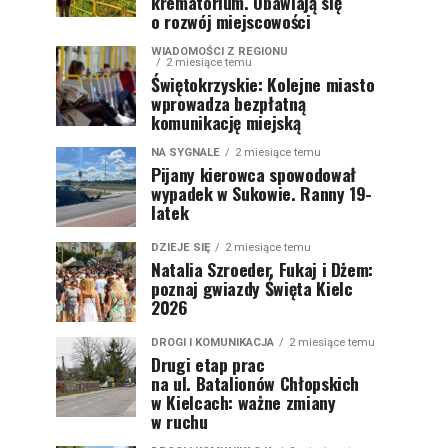
krematorium. Obawiają się
o rozwój miejscowości
WIADOMOŚCI Z REGIONU
2 miesiące temu
Świętokrzyskie: Kolejne miasto
wprowadza bezpłatną
komunikację miejską
NA SYGNALE
2 miesiące temu
Pijany kierowca spowodował
wypadek w Sukowie. Ranny 19-
latek
DZIEJE SIĘ
2 miesiące temu
Natalia Szroeder, Fukaj i Dżem:
poznaj gwiazdy Święta Kielc
2026
DROGI I KOMUNIKACJA
2 miesiące temu
Drugi etap prac
na ul. Batalionów Chłopskich
w Kielcach: ważne zmiany
w ruchu