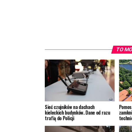
TO MO
Sieć czujników na dachach
Pomost
kieleckich budynków. Dane od razu
zamkni
trafią do Policji
techn