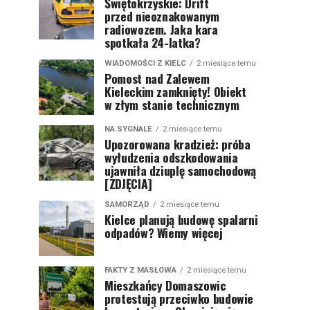
Świętokrzyskie: Drift
przed nieoznakowanym
radiowozem. Jaka kara
spotkała 24-latka?
WIADOMOŚCI Z KIELC
2 miesiące temu
Pomost nad Zalewem
Kieleckim zamknięty! Obiekt
w złym stanie technicznym
NA SYGNALE
2 miesiące temu
Upozorowana kradzież: próba
wyłudzenia odszkodowania
ujawniła dziuplę samochodową
[ZDJĘCIA]
SAMORZĄD
2 miesiące temu
Kielce planują budowę spalarni
odpadów? Wiemy więcej
FAKTY Z MASŁOWA
2 miesiące temu
Mieszkańcy Domaszowic
protestują przeciwko budowie