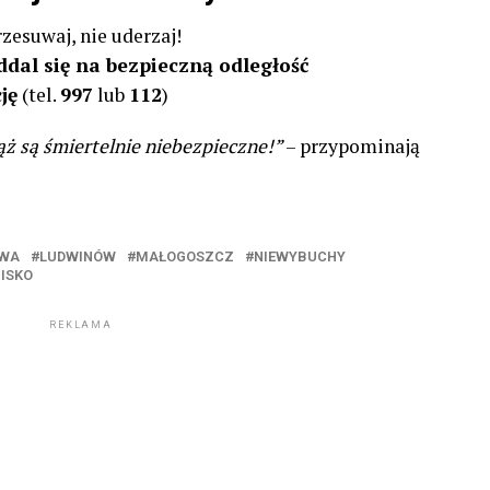
zesuwaj, nie uderzaj!
ddal się na bezpieczną odległość
ję
(tel.
997
lub
112
)
ąż są śmiertelnie niebezpieczne!”
– przypominają
OWA
LUDWINÓW
MAŁOGOSZCZ
NIEWYBUCHY
ISKO
REKLAMA