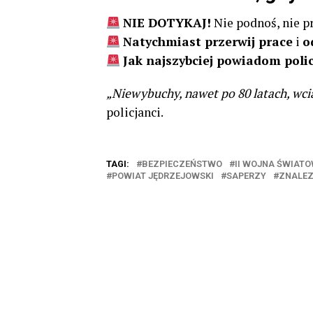
NIE DOTYKAJ!
Nie podnoś, nie pr
Natychmiast przerwij prace
i
o
Jak najszybciej powiadom polic
„Niewybuchy, nawet po 80 latach, wci
policjanci.
TAGI:
BEZPIECZEŃSTWO
II WOJNA ŚWIAT
POWIAT JĘDRZEJOWSKI
SAPERZY
ZNALEZ