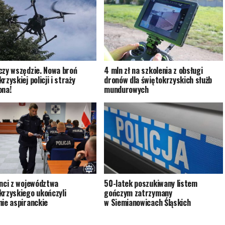
czy wszędzie. Nowa broń
4 mln zł na szkolenia z obsługi
rzyskiej policji i straży
dronów dla świętokrzyskich służb
ona!
mundurowych
anci z województwa
50-latek poszukiwany listem
krzyskiego ukończyli
gończym zatrzymany
nie aspiranckie
w Siemianowicach Śląskich