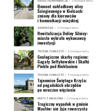
DROGI I KOMUNIKACJA
2 miesiące temu
Remont nakładkowy ulicy
Ściegiennego w Kielcach:
zmiany dla kierowców
i komunikacji miejskiej
SAMORZĄD
2 miesiące temu
Rewitalizacja Doliny Silnicy:
miasto wybrało wykonawcę
inwestycji
TRZEBA ZOBACZYĆ
2 miesiące temu
Geologiczne skarby regionu:
Gagaty Sołtykowskie i Skałki
Piekło pod Niekłaniem
TRZEBA ZOBACZYĆ
2 miesiące temu
Tajemnice Świętego Krzyża:
od pogańskich obrzędów
po mroczne więzienie
FAKTY Z MASŁOWA
2 miesiące temu
Tragiczny wypadek w gminie
Masłów: nie żyje rowerzysta