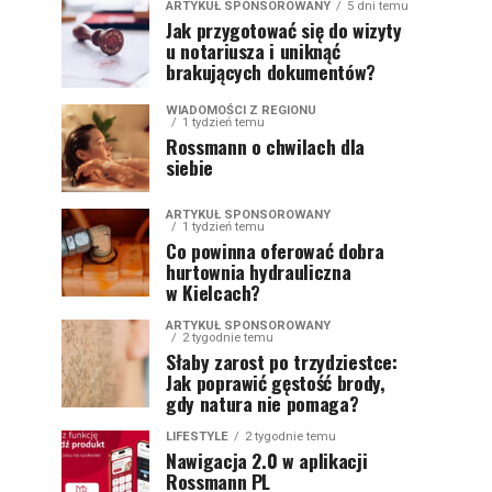
ARTYKUŁ SPONSOROWANY
5 dni temu
Jak przygotować się do wizyty
u notariusza i uniknąć
brakujących dokumentów?
WIADOMOŚCI Z REGIONU
1 tydzień temu
Rossmann o chwilach dla
siebie
ARTYKUŁ SPONSOROWANY
1 tydzień temu
Co powinna oferować dobra
hurtownia hydrauliczna
w Kielcach?
ARTYKUŁ SPONSOROWANY
2 tygodnie temu
Słaby zarost po trzydziestce:
Jak poprawić gęstość brody,
gdy natura nie pomaga?
LIFESTYLE
2 tygodnie temu
Nawigacja 2.0 w aplikacji
Rossmann PL