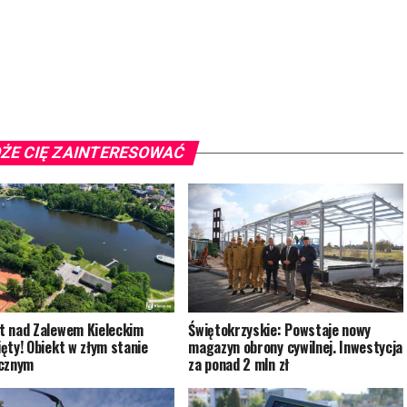
ŻE CIĘ ZAINTERESOWAĆ
 nad Zalewem Kieleckim
Świętokrzyskie: Powstaje nowy
ęty! Obiekt w złym stanie
magazyn obrony cywilnej. Inwestycja
icznym
za ponad 2 mln zł