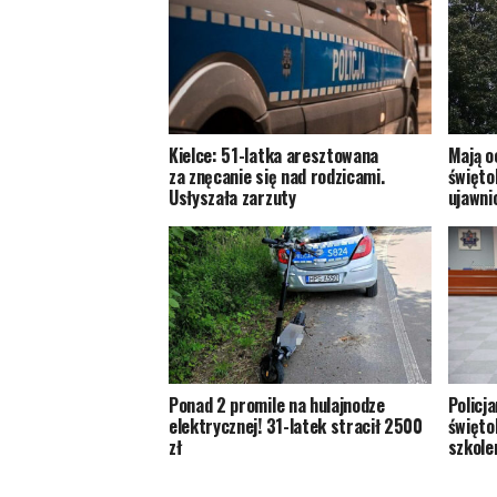
Kielce: 51-latka aresztowana
Mają o
za znęcanie się nad rodzicami.
świętok
Usłyszała zarzuty
ujawni
Ponad 2 promile na hulajnodze
Policj
elektrycznej! 31-latek stracił 2500
święto
zł
szkole