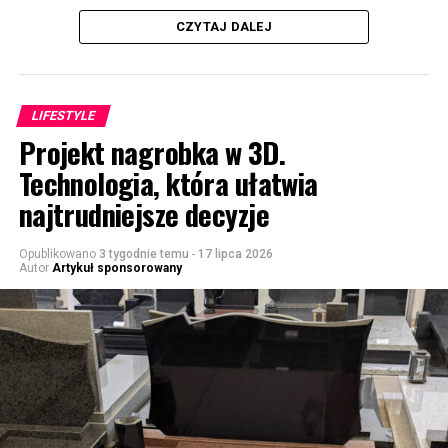
CZYTAJ DALEJ
LIFESTYLE
Projekt nagrobka w 3D.
Technologia, która ułatwia
najtrudniejsze decyzje
Opublikowano
3 tygodnie temu
-
17 lipca 2026
Autor
Artykuł sponsorowany