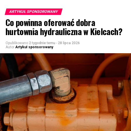
ARTYKUŁ SPONSOROWANY
Co powinna oferować dobra
hurtownia hydrauliczna w Kielcach?
Opublikowano
2 tygodnie temu
-
28 lipca 2026
Autor
Artykuł sponsorowany