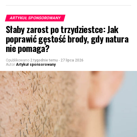
ARTYKUŁ SPONSOROWANY
Słaby zarost po trzydziestce: Jak
poprawić gęstość brody, gdy natura
nie pomaga?
Opublikowano
2 tygodnie temu
-
27 lipca 2026
Autor
Artykuł sponsorowany