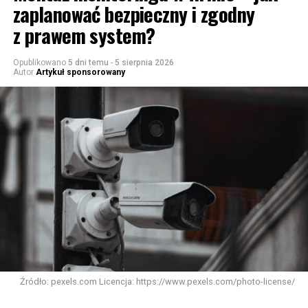
zaplanować bezpieczny i zgodny
z prawem system?
Opublikowano
5 dni temu
-
5 sierpnia 2026
Autor
Artykuł sponsorowany
Źródło: pexels.com Licencja: https://www.pexels.com/photo-license/