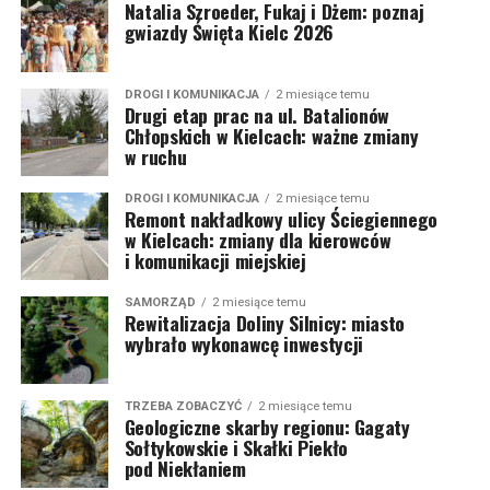
Natalia Szroeder, Fukaj i Dżem: poznaj
gwiazdy Święta Kielc 2026
DROGI I KOMUNIKACJA
2 miesiące temu
Drugi etap prac na ul. Batalionów
Chłopskich w Kielcach: ważne zmiany
w ruchu
DROGI I KOMUNIKACJA
2 miesiące temu
Remont nakładkowy ulicy Ściegiennego
w Kielcach: zmiany dla kierowców
i komunikacji miejskiej
SAMORZĄD
2 miesiące temu
Rewitalizacja Doliny Silnicy: miasto
wybrało wykonawcę inwestycji
TRZEBA ZOBACZYĆ
2 miesiące temu
Geologiczne skarby regionu: Gagaty
Sołtykowskie i Skałki Piekło
pod Niekłaniem