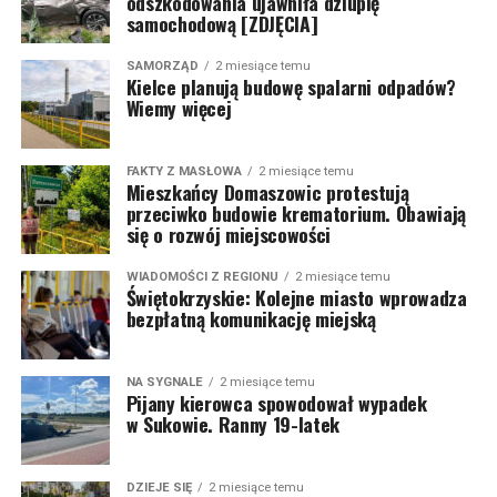
odszkodowania ujawniła dziuplę
samochodową [ZDJĘCIA]
SAMORZĄD
2 miesiące temu
Kielce planują budowę spalarni odpadów?
Wiemy więcej
FAKTY Z MASŁOWA
2 miesiące temu
Mieszkańcy Domaszowic protestują
przeciwko budowie krematorium. Obawiają
się o rozwój miejscowości
WIADOMOŚCI Z REGIONU
2 miesiące temu
Świętokrzyskie: Kolejne miasto wprowadza
bezpłatną komunikację miejską
NA SYGNALE
2 miesiące temu
Pijany kierowca spowodował wypadek
w Sukowie. Ranny 19-latek
DZIEJE SIĘ
2 miesiące temu