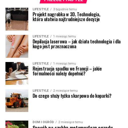
LIFESTYLE
3 tygodnie temu
Projekt nagrobka w 3D. Technologia,
która ułatwia najtrudniejsze decyzje
LIFESTYLE
1 miesiąc temu
Depilacja laserowa – jak działa technologia i dla
kogo jest przeznaczona
LIFESTYLE
1 miesiąc temu
Rejestracja spadku we Francji – jakie
formalności należy dopełnić?
LIFESTYLE
2 miesiące temu
Do czego służy łyżka skarpowa do koparki?
DOM I OGRÓD
2 miesiące temu
Sposób na szybką metamorfozę ogrodu.