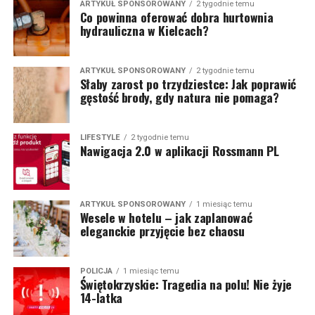
ARTYKUŁ SPONSOROWANY
2 tygodnie temu
Co powinna oferować dobra hurtownia
hydrauliczna w Kielcach?
ARTYKUŁ SPONSOROWANY
2 tygodnie temu
Słaby zarost po trzydziestce: Jak poprawić
gęstość brody, gdy natura nie pomaga?
LIFESTYLE
2 tygodnie temu
Nawigacja 2.0 w aplikacji Rossmann PL
ARTYKUŁ SPONSOROWANY
1 miesiąc temu
Wesele w hotelu – jak zaplanować
eleganckie przyjęcie bez chaosu
POLICJA
1 miesiąc temu
Świętokrzyskie: Tragedia na polu! Nie żyje
14-latka