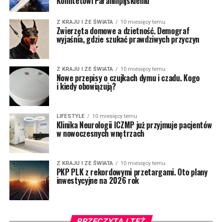
Komitetowi Paralimpijskiemu
Z KRAJU I ZE ŚWIATA
10 miesięcy temu
Zwierzęta domowe a dzietność. Demograf
wyjaśnia, gdzie szukać prawdziwych przyczyn
Z KRAJU I ZE ŚWIATA
10 miesięcy temu
Nowe przepisy o czujkach dymu i czadu. Kogo
i kiedy obowiązują?
LIFESTYLE
10 miesięcy temu
Klinika Neurologii ICZMP już przyjmuje pacjentów
w nowoczesnych wnętrzach
Z KRAJU I ZE ŚWIATA
10 miesięcy temu
PKP PLK z rekordowymi przetargami. Oto plany
inwestycyjne na 2026 rok
PRZECZYTAJ TEŻ