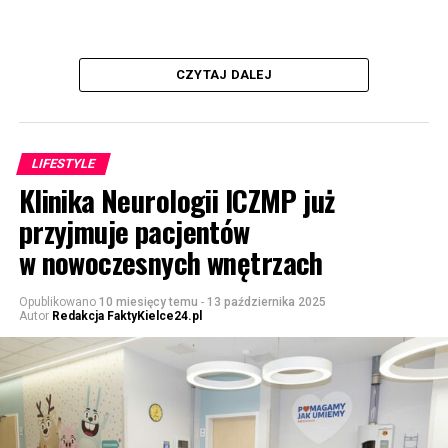
CZYTAJ DALEJ
LIFESTYLE
Klinika Neurologii ICZMP już
przyjmuje pacjentów
w nowoczesnych wnętrzach
Opublikowano
10 miesięcy temu
-
13 października 2025
Autor
Redakcja FaktyKielce24.pl