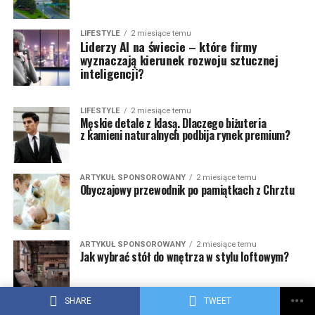
LIFESTYLE
2 miesiące temu
Liderzy AI na świecie – które firmy
wyznaczają kierunek rozwoju sztucznej
inteligencji?
LIFESTYLE
2 miesiące temu
Męskie detale z klasą. Dlaczego biżuteria
z kamieni naturalnych podbija rynek premium?
ARTYKUŁ SPONSOROWANY
2 miesiące temu
Obyczajowy przewodnik po pamiątkach z Chrztu
ARTYKUŁ SPONSOROWANY
2 miesiące temu
Jak wybrać stół do wnętrza w stylu loftowym?
SHARE
TWEET
ARTYKUŁ SPONSOROWANY
2 miesiące temu