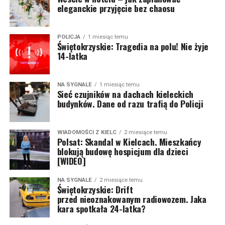
eleganckie przyjęcie bez chaosu
POLICJA
1 miesiąc temu
Świętokrzyskie: Tragedia na polu! Nie żyje
14-latka
NA SYGNALE
1 miesiąc temu
Sieć czujników na dachach kieleckich
budynków. Dane od razu trafią do Policji
WIADOMOŚCI Z KIELC
2 miesiące temu
Polsat: Skandal w Kielcach. Mieszkańcy
blokują budowę hospicjum dla dzieci
[WIDEO]
NA SYGNALE
2 miesiące temu
Świętokrzyskie: Drift
przed nieoznakowanym radiowozem. Jaka
kara spotkała 24-latka?