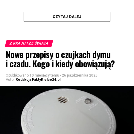
CZYTAJ DALEJ
Z KRAJU I ZE ŚWIATA
Nowe przepisy o czujkach dymu
i czadu. Kogo i kiedy obowiązują?
Opublikowano
10 miesięcy temu
-
26 października 2025
Autor
Redakcja FaktyKielce24.pl