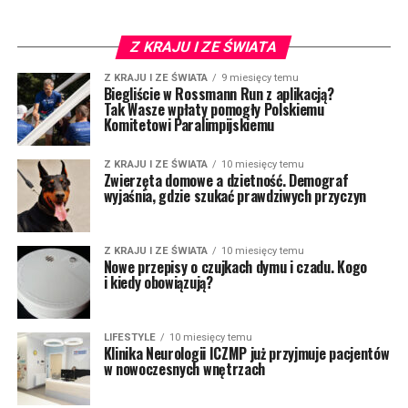
Z KRAJU I ZE ŚWIATA
Z KRAJU I ZE ŚWIATA
9 miesięcy temu
Biegliście w Rossmann Run z aplikacją?
Tak Wasze wpłaty pomogły Polskiemu
Komitetowi Paralimpijskiemu
Z KRAJU I ZE ŚWIATA
10 miesięcy temu
Zwierzęta domowe a dzietność. Demograf
wyjaśnia, gdzie szukać prawdziwych przyczyn
Z KRAJU I ZE ŚWIATA
10 miesięcy temu
Nowe przepisy o czujkach dymu i czadu. Kogo
i kiedy obowiązują?
LIFESTYLE
10 miesięcy temu
Klinika Neurologii ICZMP już przyjmuje pacjentów
w nowoczesnych wnętrzach