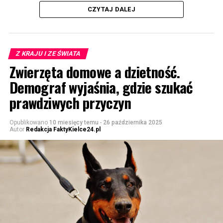
CZYTAJ DALEJ
Z KRAJU I ZE ŚWIATA
Zwierzęta domowe a dzietność.
Demograf wyjaśnia, gdzie szukać
prawdziwych przyczyn
Opublikowano
10 miesięcy temu
-
26 października 2025
Autor
Redakcja FaktyKielce24.pl