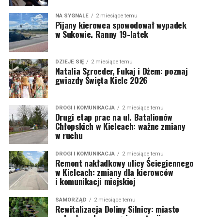
NA SYGNALE
2 miesiące temu
Pijany kierowca spowodował wypadek
w Sukowie. Ranny 19-latek
DZIEJE SIĘ
2 miesiące temu
Natalia Szroeder, Fukaj i Dżem: poznaj
gwiazdy Święta Kielc 2026
DROGI I KOMUNIKACJA
2 miesiące temu
Drugi etap prac na ul. Batalionów
Chłopskich w Kielcach: ważne zmiany
w ruchu
DROGI I KOMUNIKACJA
2 miesiące temu
Remont nakładkowy ulicy Ściegiennego
w Kielcach: zmiany dla kierowców
i komunikacji miejskiej
SAMORZĄD
2 miesiące temu
Rewitalizacja Doliny Silnicy: miasto