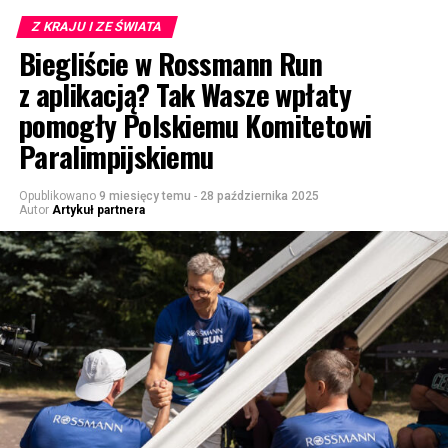
Z KRAJU I ZE ŚWIATA
Biegliście w Rossmann Run
z aplikacją? Tak Wasze wpłaty
pomogły Polskiemu Komitetowi
Paralimpijskiemu
Opublikowano
9 miesięcy temu
-
28 października 2025
Autor
Artykuł partnera