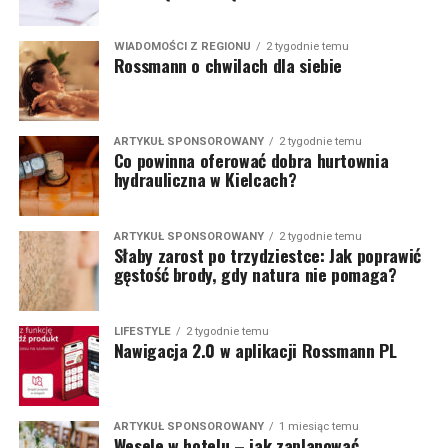
WIADOMOŚCI Z REGIONU
2 tygodnie temu
Rossmann o chwilach dla siebie
ARTYKUŁ SPONSOROWANY
2 tygodnie temu
Co powinna oferować dobra hurtownia
hydrauliczna w Kielcach?
ARTYKUŁ SPONSOROWANY
2 tygodnie temu
Słaby zarost po trzydziestce: Jak poprawić
gęstość brody, gdy natura nie pomaga?
LIFESTYLE
2 tygodnie temu
Nawigacja 2.0 w aplikacji Rossmann PL
ARTYKUŁ SPONSOROWANY
1 miesiąc temu
Wesele w hotelu – jak zaplanować