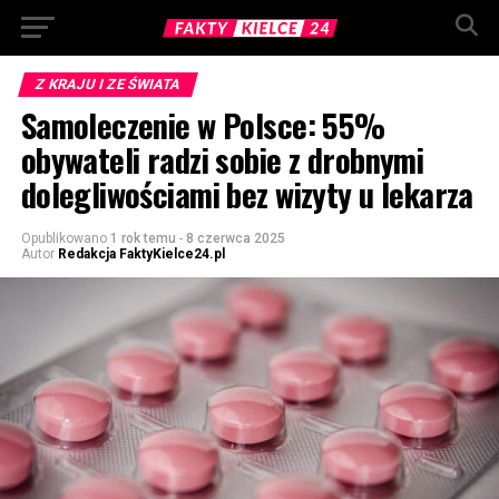
Z KRAJU I ZE ŚWIATA
Samoleczenie w Polsce: 55%
obywateli radzi sobie z drobnymi
dolegliwościami bez wizyty u lekarza
Opublikowano
1 rok temu
-
8 czerwca 2025
Autor
Redakcja FaktyKielce24.pl