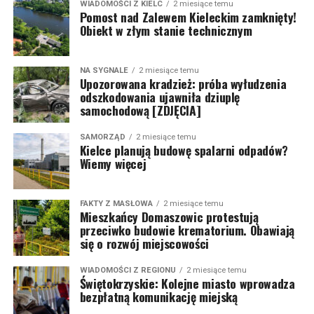
WIADOMOŚCI Z KIELC
2 miesiące temu
Pomost nad Zalewem Kieleckim zamknięty!
Obiekt w złym stanie technicznym
NA SYGNALE
2 miesiące temu
Upozorowana kradzież: próba wyłudzenia
odszkodowania ujawniła dziuplę
samochodową [ZDJĘCIA]
SAMORZĄD
2 miesiące temu
Kielce planują budowę spalarni odpadów?
Wiemy więcej
FAKTY Z MASŁOWA
2 miesiące temu
Mieszkańcy Domaszowic protestują
przeciwko budowie krematorium. Obawiają
się o rozwój miejscowości
WIADOMOŚCI Z REGIONU
2 miesiące temu
Świętokrzyskie: Kolejne miasto wprowadza
bezpłatną komunikację miejską