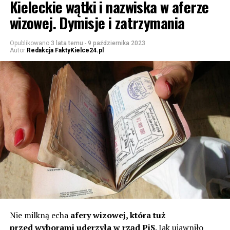
Kieleckie wątki i nazwiska w aferze
wizowej. Dymisje i zatrzymania
Opublikowano
3 lata temu
-
9 października 2023
Autor
Redakcja FaktyKielce24.pl
Nie milkną echa
afery wizowej, która tuż
przed wyborami uderzyła w rząd PiS
. Jak ujawniło