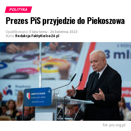
POLITYKA
Prezes PiS przyjedzie do Piekoszowa
Opublikowano
3 lata temu
-
26 kwietnia 2023
Autor
Redakcja FaktyKielce24.pl
fot. pis.org.pl