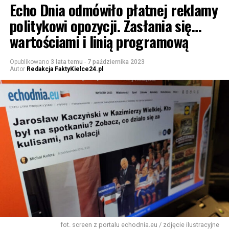
Echo Dnia odmówiło płatnej reklamy
politykowi opozycji. Zasłania się…
wartościami i linią programową
Opublikowano
3 lata temu
-
7 października 2023
Autor
Redakcja FaktyKielce24.pl
fot. screen z portalu echodnia.eu / zdjęcie ilustracyjne