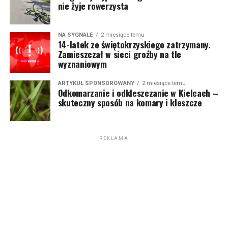
nie żyje rowerzysta
NA SYGNALE
2 miesiące temu
14-latek ze świętokrzyskiego zatrzymany.
Zamieszczał w sieci groźby na tle
wyznaniowym
ARTYKUŁ SPONSOROWANY
2 miesiące temu
Odkomarzanie i odkleszczanie w Kielcach –
skuteczny sposób na komary i kleszcze
REKLAMA