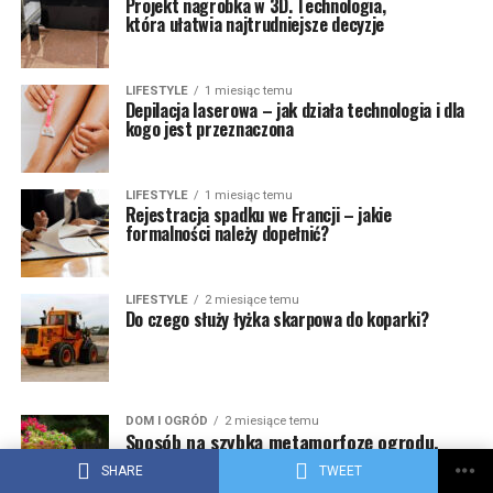
Projekt nagrobka w 3D. Technologia,
która ułatwia najtrudniejsze decyzje
LIFESTYLE
1 miesiąc temu
Depilacja laserowa – jak działa technologia i dla
kogo jest przeznaczona
LIFESTYLE
1 miesiąc temu
Rejestracja spadku we Francji – jakie
formalności należy dopełnić?
LIFESTYLE
2 miesiące temu
Do czego służy łyżka skarpowa do koparki?
DOM I OGRÓD
2 miesiące temu
Sposób na szybką metamorfozę ogrodu.
Bez dużych wydatków
SHARE
TWEET