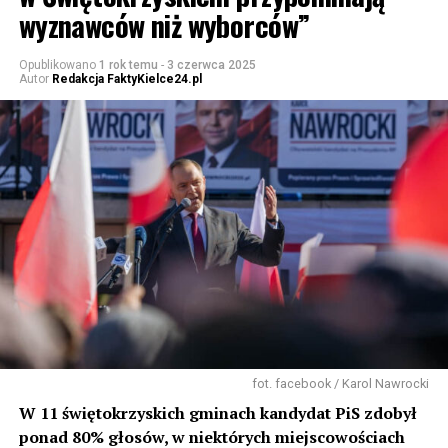
wyznawców niż wyborców”
Opublikowano
1 rok temu
-
3 czerwca 2025
Autor
Redakcja FaktyKielce24.pl
fot. facebook / Karol Nawrocki
W 11 świętokrzyskich gminach kandydat PiS zdobył
ponad 80% głosów, w niektórych miejscowościach