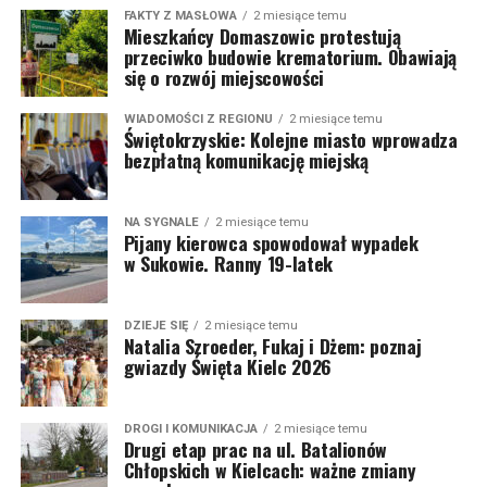
FAKTY Z MASŁOWA
2 miesiące temu
Mieszkańcy Domaszowic protestują
przeciwko budowie krematorium. Obawiają
się o rozwój miejscowości
WIADOMOŚCI Z REGIONU
2 miesiące temu
Świętokrzyskie: Kolejne miasto wprowadza
bezpłatną komunikację miejską
NA SYGNALE
2 miesiące temu
Pijany kierowca spowodował wypadek
w Sukowie. Ranny 19-latek
DZIEJE SIĘ
2 miesiące temu
Natalia Szroeder, Fukaj i Dżem: poznaj
gwiazdy Święta Kielc 2026
DROGI I KOMUNIKACJA
2 miesiące temu
Drugi etap prac na ul. Batalionów
Chłopskich w Kielcach: ważne zmiany