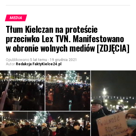
MEDIA
Tłum Kielczan na proteście
przeciwko Lex TVN. Manifestowano
w obronie wolnych mediów [ZDJĘCIA]
Opublikowano
5 lat temu
-
19 grudnia 2021
Autor
Redakcja FaktyKielce24.pl