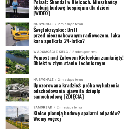
Polsat: Skandal w Kielcach. Mieszkańcy
blokują budowę hospicjum dla dzieci
[WIDEO]
NA SYGNALE
2 miesiące temu
Świętokrzyskie: Drift
przed nieoznakowanym radiowozem. Jaka
kara spotkała 24-latka?
WIADOMOŚCI Z KIELC
2 miesiące temu
Pomost nad Zalewem Kieleckim zamknięty!
Obiekt w złym stanie technicznym
NA SYGNALE
2 miesiące temu
Upozorowana kradzież: próba wyłudzenia
odszkodowania ujawniła dziuplę
samochodową [ZDJĘCIA]
SAMORZĄD
2 miesiące temu
Kielce planują budowę spalarni odpadów?
Wiemy więcej