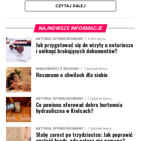
CZYTAJ DALEJ
NAJNOWSZE INFORMACJE
ARTYKUŁ SPONSOROWANY
4 dni temu
Jak przygotować się do wizyty u notariusza
i uniknąć brakujących dokumentów?
WIADOMOŚCI Z REGIONU
1 tydzień temu
Rossmann o chwilach dla siebie
ARTYKUŁ SPONSOROWANY
1 tydzień temu
Co powinna oferować dobra hurtownia
hydrauliczna w Kielcach?
ARTYKUŁ SPONSOROWANY
1 tydzień temu
Słaby zarost po trzydziestce: Jak poprawić
gęstość brody, gdy natura nie pomaga?