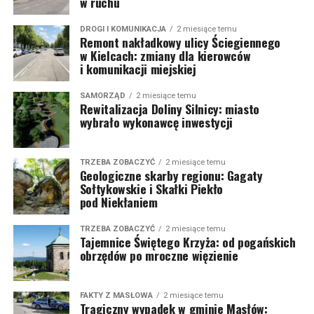
w ruchu
DROGI I KOMUNIKACJA
2 miesiące temu
Remont nakładkowy ulicy Ściegiennego
w Kielcach: zmiany dla kierowców
i komunikacji miejskiej
SAMORZĄD
2 miesiące temu
Rewitalizacja Doliny Silnicy: miasto
wybrało wykonawcę inwestycji
TRZEBA ZOBACZYĆ
2 miesiące temu
Geologiczne skarby regionu: Gagaty
Sołtykowskie i Skałki Piekło
pod Niekłaniem
TRZEBA ZOBACZYĆ
2 miesiące temu
Tajemnice Świętego Krzyża: od pogańskich
obrzędów po mroczne więzienie
FAKTY Z MASŁOWA
2 miesiące temu
Tragiczny wypadek w gminie Masłów: