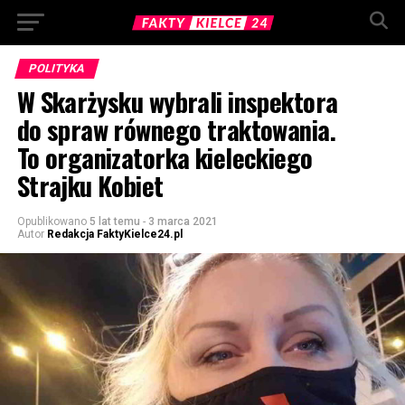
POLITYKA
W Skarżysku wybrali inspektora
do spraw równego traktowania.
To organizatorka kieleckiego
Strajku Kobiet
Opublikowano
5 lat temu
-
3 marca 2021
Autor
Redakcja FaktyKielce24.pl