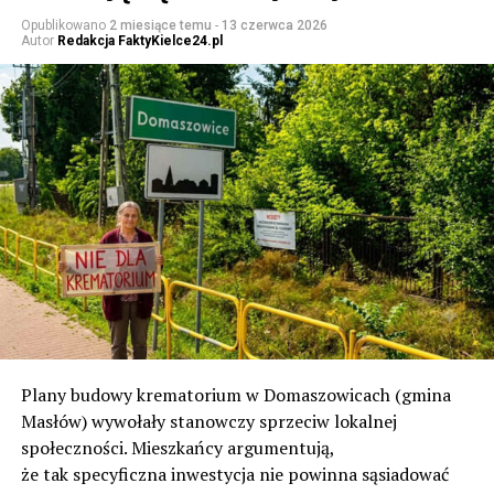
Opublikowano
2 miesiące temu
-
13 czerwca 2026
Autor
Redakcja FaktyKielce24.pl
Plany budowy krematorium w Domaszowicach (gmina
Masłów) wywołały stanowczy sprzeciw lokalnej
społeczności. Mieszkańcy argumentują,
że tak specyficzna inwestycja nie powinna sąsiadować