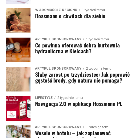
WIADOMOŚCI Z REGIONU
1 tydzień temu
Rossmann o chwilach dla siebie
ARTYKUŁ SPONSOROWANY
1 tydzień temu
Co powinna oferować dobra hurtownia
hydrauliczna w Kielcach?
ARTYKUŁ SPONSOROWANY
2 tygodnie temu
Słaby zarost po trzydziestce: Jak poprawić
gęstość brody, gdy natura nie pomaga?
LIFESTYLE
2 tygodnie temu
Nawigacja 2.0 w aplikacji Rossmann PL
ARTYKUŁ SPONSOROWANY
1 miesiąc temu
Wesele w hotelu – jak zaplanować