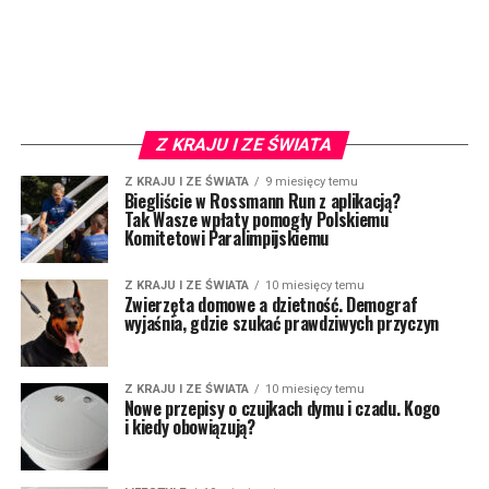
Z KRAJU I ZE ŚWIATA
Z KRAJU I ZE ŚWIATA
9 miesięcy temu
Biegliście w Rossmann Run z aplikacją?
Tak Wasze wpłaty pomogły Polskiemu
Komitetowi Paralimpijskiemu
Z KRAJU I ZE ŚWIATA
10 miesięcy temu
Zwierzęta domowe a dzietność. Demograf
wyjaśnia, gdzie szukać prawdziwych przyczyn
Z KRAJU I ZE ŚWIATA
10 miesięcy temu
Nowe przepisy o czujkach dymu i czadu. Kogo
i kiedy obowiązują?