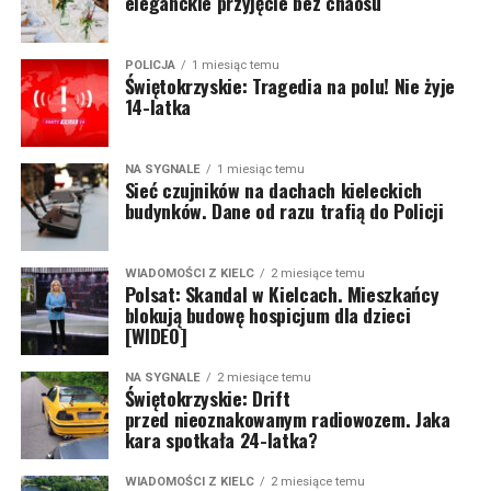
eleganckie przyjęcie bez chaosu
POLICJA
1 miesiąc temu
Świętokrzyskie: Tragedia na polu! Nie żyje
14-latka
NA SYGNALE
1 miesiąc temu
Sieć czujników na dachach kieleckich
budynków. Dane od razu trafią do Policji
WIADOMOŚCI Z KIELC
2 miesiące temu
Polsat: Skandal w Kielcach. Mieszkańcy
blokują budowę hospicjum dla dzieci
[WIDEO]
NA SYGNALE
2 miesiące temu
Świętokrzyskie: Drift
przed nieoznakowanym radiowozem. Jaka
kara spotkała 24-latka?
WIADOMOŚCI Z KIELC
2 miesiące temu