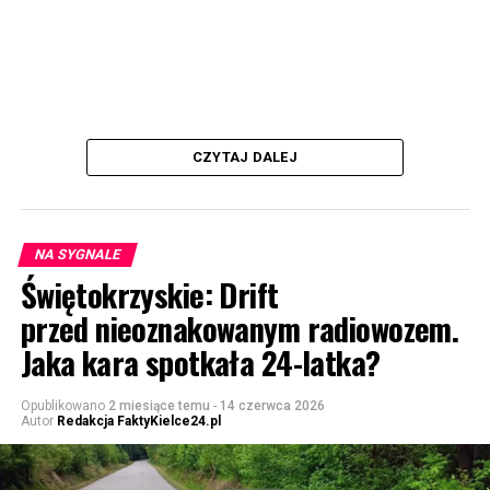
CZYTAJ DALEJ
NA SYGNALE
Świętokrzyskie: Drift
przed nieoznakowanym radiowozem.
Jaka kara spotkała 24-latka?
Opublikowano
2 miesiące temu
-
14 czerwca 2026
Autor
Redakcja FaktyKielce24.pl