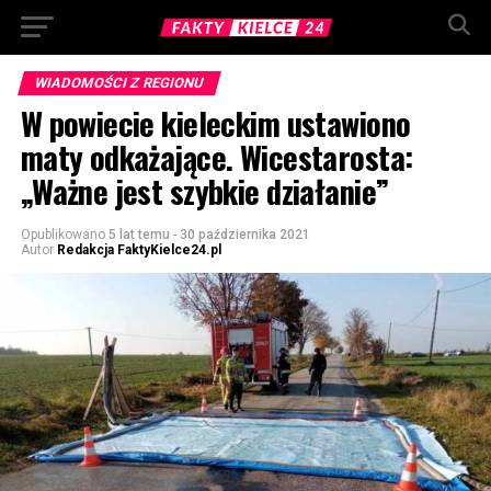
WIADOMOŚCI Z REGIONU
W powiecie kieleckim ustawiono
maty odkażające. Wicestarosta:
„Ważne jest szybkie działanie”
Opublikowano
5 lat temu
-
30 października 2021
Autor
Redakcja FaktyKielce24.pl