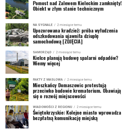
Pomost nad Zalewem Kieleckim zamknięty!
Obiekt w złym stanie technicznym
NA SYGNALE
2 miesiące temu
Upozorowana kradzież: próba wyłudzenia
odszkodowania ujawniła dziuplę
samochodową [ZDJĘCIA]
SAMORZĄD
2 miesiące temu
Kielce planują budowę spalarni odpadów?
Wiemy więcej
FAKTY Z MASŁOWA
2 miesiące temu
Mieszkańcy Domaszowic protestują
przeciwko budowie krematorium. Obawiają
się o rozwój miejscowości
WIADOMOŚCI Z REGIONU
2 miesiące temu
Świętokrzyskie: Kolejne miasto wprowadza
bezpłatną komunikację miejską