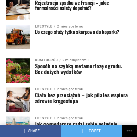
Rejestracja spadku we Francji – jakie
formalności należy dopełnić?
LIFESTYLE
2 miesiące temu
Do czego służy łyżka skarpowa do koparki?
DOM I OGRÓD
2 miesiące temu
Sposób na szybką metamorfozę ogrodu.
Bez dużych wydatków
LIFESTYLE
2 miesiące temu
Ciało bez przeciążeń – jak pilates wspiera
zdrowie kręgosłupa
LIFESTYLE
2 miesiące temu
Jak gospodarczo radzi sobie południe
Polski?
SHARE
TWEET