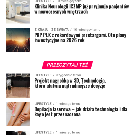
LIFESTYLE
10 miesięcy temu
Klinika Neurologii ICZMP już przyjmuje pacjentów
w nowoczesnych wnętrzach
Z KRAJU I ZE ŚWIATA
10 miesięcy temu
PKP PLK z rekordowymi przetargami. Oto plany
inwestycyjne na 2026 rok
PRZECZYTAJ TEŻ
LIFESTYLE
3 tygodnie temu
Projekt nagrobka w 3D. Technologia,
która ułatwia najtrudniejsze decyzje
LIFESTYLE
1 miesiąc temu
Depilacja laserowa – jak działa technologia i dla
kogo jest przeznaczona
LIFESTYLE
1 miesiąc temu