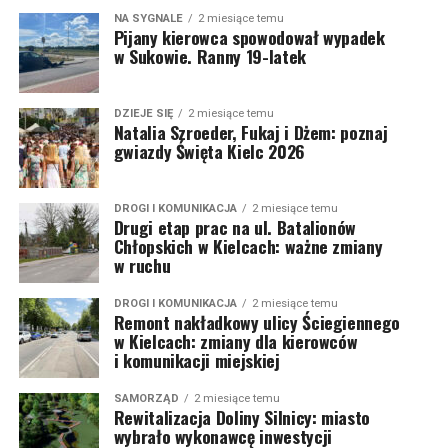
NA SYGNALE
2 miesiące temu
Pijany kierowca spowodował wypadek
w Sukowie. Ranny 19-latek
DZIEJE SIĘ
2 miesiące temu
Natalia Szroeder, Fukaj i Dżem: poznaj
gwiazdy Święta Kielc 2026
DROGI I KOMUNIKACJA
2 miesiące temu
Drugi etap prac na ul. Batalionów
Chłopskich w Kielcach: ważne zmiany
w ruchu
DROGI I KOMUNIKACJA
2 miesiące temu
Remont nakładkowy ulicy Ściegiennego
w Kielcach: zmiany dla kierowców
i komunikacji miejskiej
SAMORZĄD
2 miesiące temu
Rewitalizacja Doliny Silnicy: miasto
wybrało wykonawcę inwestycji