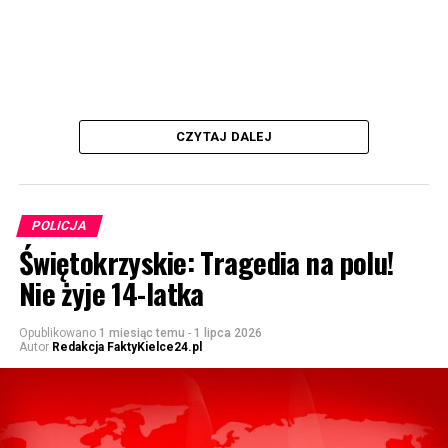
CZYTAJ DALEJ
POLICJA
Świętokrzyskie: Tragedia na polu!
Nie żyje 14-latka
Opublikowano
1 miesiąc temu
-
1 lipca 2026
Autor
Redakcja FaktyKielce24.pl