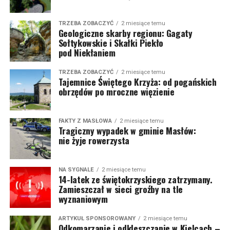
TRZEBA ZOBACZYĆ
2 miesiące temu
Geologiczne skarby regionu: Gagaty
Sołtykowskie i Skałki Piekło
pod Niekłaniem
TRZEBA ZOBACZYĆ
2 miesiące temu
Tajemnice Świętego Krzyża: od pogańskich
obrzędów po mroczne więzienie
FAKTY Z MASŁOWA
2 miesiące temu
Tragiczny wypadek w gminie Masłów:
nie żyje rowerzysta
NA SYGNALE
2 miesiące temu
14-latek ze świętokrzyskiego zatrzymany.
Zamieszczał w sieci groźby na tle
wyznaniowym
ARTYKUŁ SPONSOROWANY
2 miesiące temu
Odkomarzanie i odkleszczanie w Kielcach –