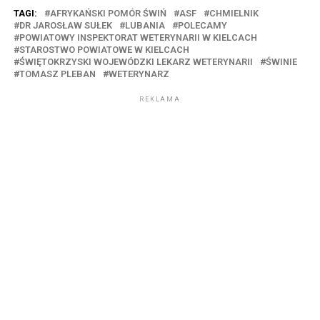
TAGI:
AFRYKAŃSKI POMÓR ŚWIŃ
ASF
CHMIELNIK
DR JAROSŁAW SUŁEK
LUBANIA
POLECAMY
POWIATOWY INSPEKTORAT WETERYNARII W KIELCACH
STAROSTWO POWIATOWE W KIELCACH
ŚWIĘTOKRZYSKI WOJEWÓDZKI LEKARZ WETERYNARII
ŚWINIE
TOMASZ PLEBAN
WETERYNARZ
REKLAMA