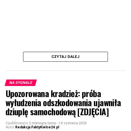
CZYTAJ DALEJ
NA SYGNALE
Upozorowana kradzież: próba
wyłudzenia odszkodowania ujawniła
dziuplę samochodową [ZDJĘCIA]
Opublikowano
2 miesiące temu
-
14 czerwca 2026
Autor
Redakcja FaktyKielce24.pl