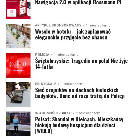
Nawigacja 2.0 w aplikacji Rossmann PL
ARTYKUŁ SPONSOROWANY
1 miesiąc temu
Wesele w hotelu – jak zaplanować
eleganckie przyjęcie bez chaosu
POLICJA
1 miesiąc temu
Świętokrzyskie: Tragedia na polu! Nie żyje
14-latka
NA SYGNALE
1 miesiąc temu
Sieć czujników na dachach kieleckich
budynków. Dane od razu trafią do Policji
WIADOMOŚCI Z KIELC
2 miesiące temu
Polsat: Skandal w Kielcach. Mieszkańcy
blokują budowę hospicjum dla dzieci
[WIDEO]