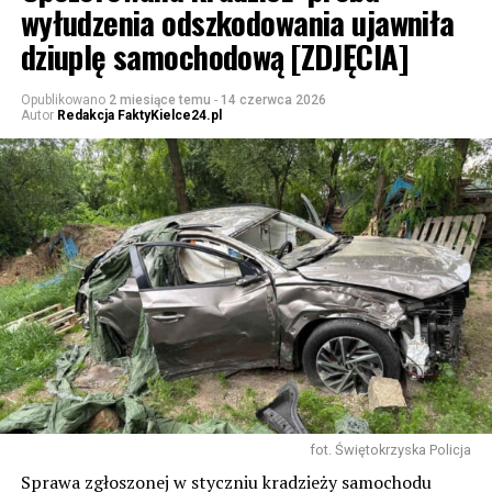
wyłudzenia odszkodowania ujawniła
dziuplę samochodową [ZDJĘCIA]
Opublikowano
2 miesiące temu
-
14 czerwca 2026
Autor
Redakcja FaktyKielce24.pl
fot. Świętokrzyska Policja
Sprawa zgłoszonej w styczniu kradzieży samochodu