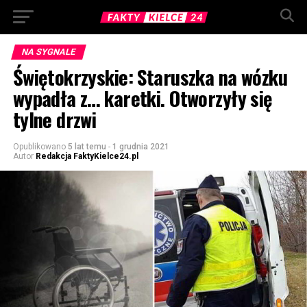
NA SYGNALE
Świętokrzyskie: Staruszka na wózku
wypadła z… karetki. Otworzyły się
tylne drzwi
Opublikowano
5 lat temu
-
1 grudnia 2021
Autor
Redakcja FaktyKielce24.pl