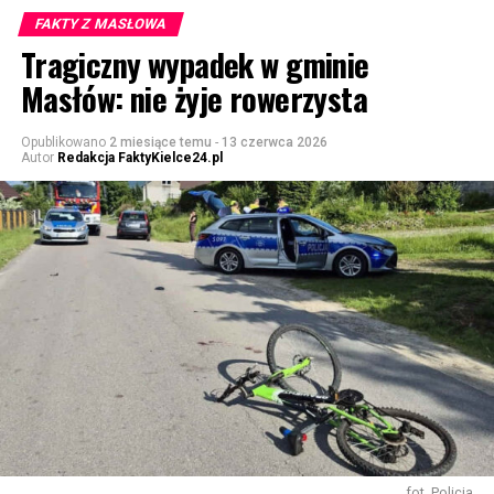
FAKTY Z MASŁOWA
Tragiczny wypadek w gminie
Masłów: nie żyje rowerzysta
Opublikowano
2 miesiące temu
-
13 czerwca 2026
Autor
Redakcja FaktyKielce24.pl
fot. Policja