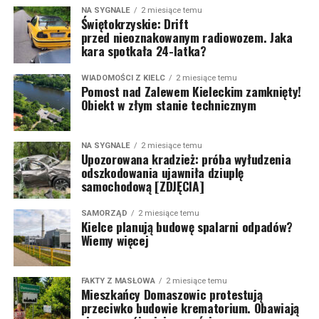
NA SYGNALE
2 miesiące temu
Świętokrzyskie: Drift
przed nieoznakowanym radiowozem. Jaka
kara spotkała 24-latka?
WIADOMOŚCI Z KIELC
2 miesiące temu
Pomost nad Zalewem Kieleckim zamknięty!
Obiekt w złym stanie technicznym
NA SYGNALE
2 miesiące temu
Upozorowana kradzież: próba wyłudzenia
odszkodowania ujawniła dziuplę
samochodową [ZDJĘCIA]
SAMORZĄD
2 miesiące temu
Kielce planują budowę spalarni odpadów?
Wiemy więcej
FAKTY Z MASŁOWA
2 miesiące temu
Mieszkańcy Domaszowic protestują
przeciwko budowie krematorium. Obawiają