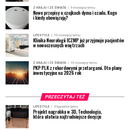
Z KRAJU I ZE ŚWIATA
9 miesięcy temu
Nowe przepisy o czujkach dymu i czadu. Kogo
i kiedy obowiązują?
LIFESTYLE
10 miesięcy temu
Klinika Neurologii ICZMP już przyjmuje pacjentów
w nowoczesnych wnętrzach
Z KRAJU I ZE ŚWIATA
10 miesięcy temu
PKP PLK z rekordowymi przetargami. Oto plany
inwestycyjne na 2026 rok
PRZECZYTAJ TEŻ
LIFESTYLE
3 tygodnie temu
Projekt nagrobka w 3D. Technologia,
która ułatwia najtrudniejsze decyzje