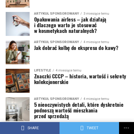
ARTYKUŁ SPONSOROWANY
3 miesiące temu
Opakowania airless – jak działają
i dlaczego warto je stosować
w kosmetykach naturalnych?
ARTYKUŁ SPONSOROWANY
4 miesiące temu
Jak dobrać kolbę do ekspresu do kawy?
LIFESTYLE
4 miesiące temu
Znaczki CCCP – historia, wartość i sekrety
kolekcjonerskie
ARTYKUŁ SPONSOROWANY
4 miesiące temu
5 nieoczywistych detali, które dyskretnie
podnoszą wartość mieszkania
przed sprzedażą
ARTYKUŁ SPONSOROWANY
4 miesiące temu
SHARE
TWEET
Jak wybrać dewelopera w Kielcach,