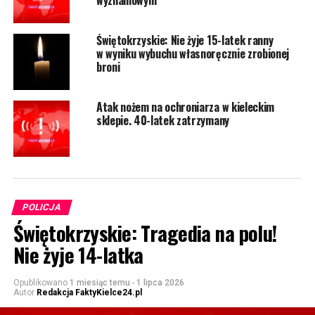
Świętokrzyskie: Nie żyje 15-latek ranny
w wyniku wybuchu własnoręcznie zrobionej
broni
Atak nożem na ochroniarza w kieleckim
sklepie. 40-latek zatrzymany
POLICJA
Świętokrzyskie: Tragedia na polu!
Nie żyje 14-latka
Opublikowano
1 miesiąc temu
-
1 lipca 2026
Autor
Redakcja FaktyKielce24.pl