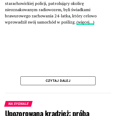
starachowickiej policji, patrolujący okolicę
nieoznakowanym radiowozem, byli świadkami
brawurowego zachowania 24-latka, który celowo
wprowadził swój samochód w poślizg.
(więcej…)
CZYTAJ DALEJ
NA SYGNALE
Upozorowana kradzież: próba