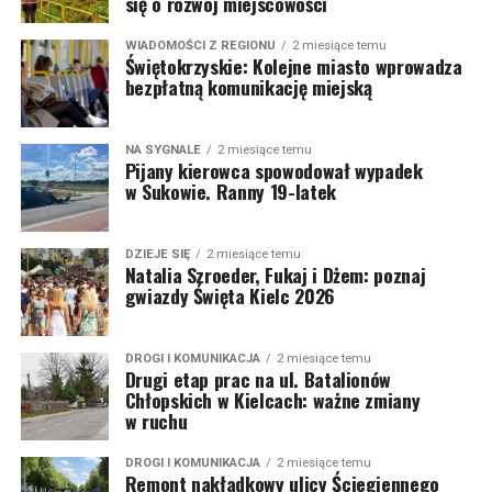
się o rozwój miejscowości
WIADOMOŚCI Z REGIONU
2 miesiące temu
Świętokrzyskie: Kolejne miasto wprowadza
bezpłatną komunikację miejską
NA SYGNALE
2 miesiące temu
Pijany kierowca spowodował wypadek
w Sukowie. Ranny 19-latek
DZIEJE SIĘ
2 miesiące temu
Natalia Szroeder, Fukaj i Dżem: poznaj
gwiazdy Święta Kielc 2026
DROGI I KOMUNIKACJA
2 miesiące temu
Drugi etap prac na ul. Batalionów
Chłopskich w Kielcach: ważne zmiany
w ruchu
DROGI I KOMUNIKACJA
2 miesiące temu
Remont nakładkowy ulicy Ściegiennego