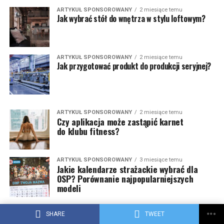
ARTYKUŁ SPONSOROWANY
2 miesiące temu
Jak wybrać stół do wnętrza w stylu loftowym?
ARTYKUŁ SPONSOROWANY
2 miesiące temu
Jak przygotować produkt do produkcji seryjnej?
ARTYKUŁ SPONSOROWANY
2 miesiące temu
Czy aplikacja może zastąpić karnet
do klubu fitness?
ARTYKUŁ SPONSOROWANY
3 miesiące temu
Jakie kalendarze strażackie wybrać dla
OSP? Porównanie najpopularniejszych
modeli
ARTYKUŁ SPONSOROWANY
3 miesiące temu
Łóżko dla chłopca – jak wybrać idealne
SHARE
TWEET