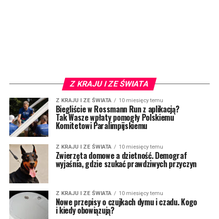
Z KRAJU I ZE ŚWIATA
Z KRAJU I ZE ŚWIATA
10 miesięcy temu
Biegliście w Rossmann Run z aplikacją?
Tak Wasze wpłaty pomogły Polskiemu
Komitetowi Paralimpijskiemu
Z KRAJU I ZE ŚWIATA
10 miesięcy temu
Zwierzęta domowe a dzietność. Demograf
wyjaśnia, gdzie szukać prawdziwych przyczyn
Z KRAJU I ZE ŚWIATA
10 miesięcy temu
Nowe przepisy o czujkach dymu i czadu. Kogo
i kiedy obowiązują?