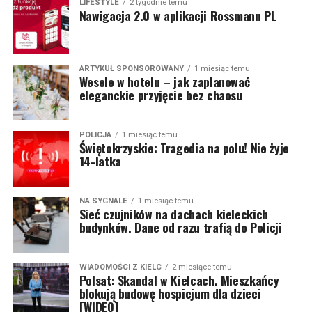
LIFESTYLE
2 tygodnie temu
Nawigacja 2.0 w aplikacji Rossmann PL
ARTYKUŁ SPONSOROWANY
1 miesiąc temu
Wesele w hotelu – jak zaplanować
eleganckie przyjęcie bez chaosu
POLICJA
1 miesiąc temu
Świętokrzyskie: Tragedia na polu! Nie żyje
14-latka
NA SYGNALE
1 miesiąc temu
Sieć czujników na dachach kieleckich
budynków. Dane od razu trafią do Policji
WIADOMOŚCI Z KIELC
2 miesiące temu
Polsat: Skandal w Kielcach. Mieszkańcy
blokują budowę hospicjum dla dzieci
[WIDEO]