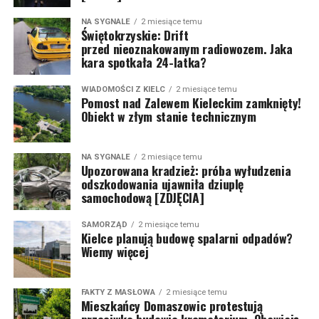
NA SYGNALE
2 miesiące temu
Świętokrzyskie: Drift
przed nieoznakowanym radiowozem. Jaka
kara spotkała 24-latka?
WIADOMOŚCI Z KIELC
2 miesiące temu
Pomost nad Zalewem Kieleckim zamknięty!
Obiekt w złym stanie technicznym
NA SYGNALE
2 miesiące temu
Upozorowana kradzież: próba wyłudzenia
odszkodowania ujawniła dziuplę
samochodową [ZDJĘCIA]
SAMORZĄD
2 miesiące temu
Kielce planują budowę spalarni odpadów?
Wiemy więcej
FAKTY Z MASŁOWA
2 miesiące temu
Mieszkańcy Domaszowic protestują