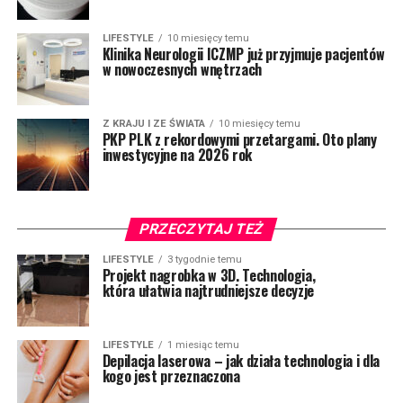
LIFESTYLE
10 miesięcy temu
Klinika Neurologii ICZMP już przyjmuje pacjentów
w nowoczesnych wnętrzach
Z KRAJU I ZE ŚWIATA
10 miesięcy temu
PKP PLK z rekordowymi przetargami. Oto plany
inwestycyjne na 2026 rok
PRZECZYTAJ TEŻ
LIFESTYLE
3 tygodnie temu
Projekt nagrobka w 3D. Technologia,
która ułatwia najtrudniejsze decyzje
LIFESTYLE
1 miesiąc temu
Depilacja laserowa – jak działa technologia i dla
kogo jest przeznaczona