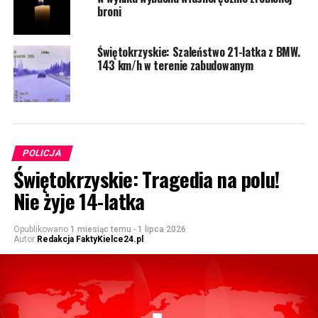
broni
Świętokrzyskie: Szaleństwo 21-latka z BMW.
143 km/h w terenie zabudowanym
POLICJA
Świętokrzyskie: Tragedia na polu!
Nie żyje 14-latka
Opublikowano
1 miesiąc temu
-
1 lipca 2026
Autor
Redakcja FaktyKielce24.pl