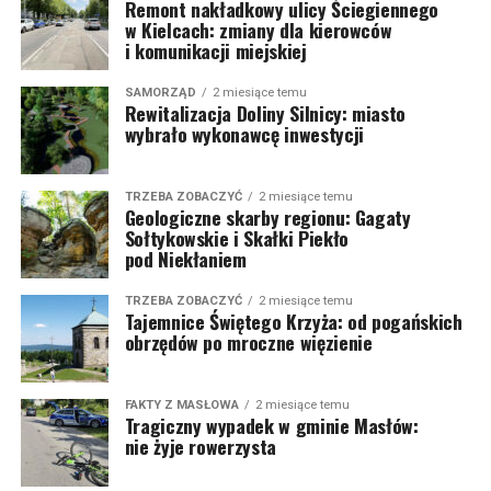
Remont nakładkowy ulicy Ściegiennego
w Kielcach: zmiany dla kierowców
i komunikacji miejskiej
SAMORZĄD
2 miesiące temu
Rewitalizacja Doliny Silnicy: miasto
wybrało wykonawcę inwestycji
TRZEBA ZOBACZYĆ
2 miesiące temu
Geologiczne skarby regionu: Gagaty
Sołtykowskie i Skałki Piekło
pod Niekłaniem
TRZEBA ZOBACZYĆ
2 miesiące temu
Tajemnice Świętego Krzyża: od pogańskich
obrzędów po mroczne więzienie
FAKTY Z MASŁOWA
2 miesiące temu
Tragiczny wypadek w gminie Masłów:
nie żyje rowerzysta