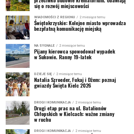
przeciwko budowie krematorium. Obawiają
się o rozwój miejscowości
WIADOMOŚCI Z REGIONU
2 miesiące temu
Świętokrzyskie: Kolejne miasto wprowadza
bezpłatną komunikację miejską
NA SYGNALE
2 miesiące temu
Pijany kierowca spowodował wypadek
w Sukowie. Ranny 19-latek
DZIEJE SIĘ
2 miesiące temu
Natalia Szroeder, Fukaj i Dżem: poznaj
gwiazdy Święta Kielc 2026
DROGI I KOMUNIKACJA
2 miesiące temu
Drugi etap prac na ul. Batalionów
Chłopskich w Kielcach: ważne zmiany
w ruchu
DROGI I KOMUNIKACJA
2 miesiące temu