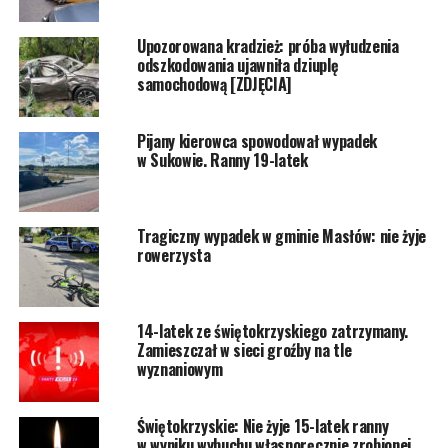
Upozorowana kradzież: próba wyłudzenia
odszkodowania ujawniła dziuplę
samochodową [ZDJĘCIA]
Pijany kierowca spowodował wypadek
w Sukowie. Ranny 19-latek
Tragiczny wypadek w gminie Masłów: nie żyje
rowerzysta
14-latek ze świętokrzyskiego zatrzymany.
Zamieszczał w sieci groźby na tle
wyznaniowym
Świętokrzyskie: Nie żyje 15-latek ranny
w wyniku wybuchu własnoręcznie zrobionej