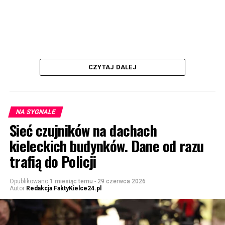
CZYTAJ DALEJ
NA SYGNALE
Sieć czujników na dachach
kieleckich budynków. Dane od razu
trafią do Policji
Opublikowano
1 miesiąc temu
-
29 czerwca 2026
Autor
Redakcja FaktyKielce24.pl