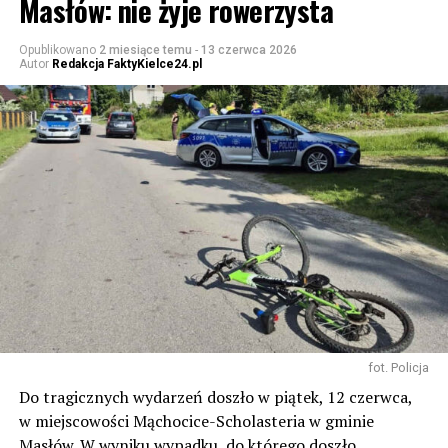
Masłów: nie żyje rowerzysta
Opublikowano
2 miesiące temu
-
13 czerwca 2026
Autor
Redakcja FaktyKielce24.pl
fot. Policja
Do tragicznych wydarzeń doszło w piątek, 12 czerwca,
w miejscowości Mąchocice-Scholasteria w gminie
Masłów. W wyniku wypadku, do którego doszło