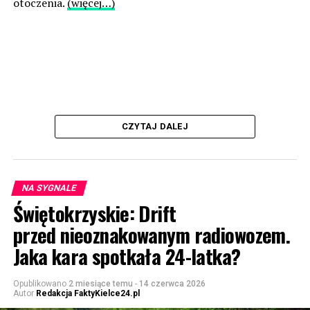
otoczenia.
(więcej…)
CZYTAJ DALEJ
NA SYGNALE
Świętokrzyskie: Drift
przed nieoznakowanym radiowozem.
Jaka kara spotkała 24-latka?
Opublikowano
2 miesiące temu
-
14 czerwca 2026
Autor
Redakcja FaktyKielce24.pl