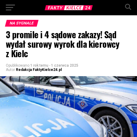
NA SYGNALE
3 promile i 4 sądowe zakazy! Sąd
wydał surowy wyrok dla kierowcy
z Kielc
Opublikowano
1 rok temu
-
1 czerwca 2025
Autor
Redakcja FaktyKielce24.pl