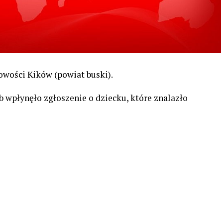
owości Kików (powiat buski).
żb wpłynęło zgłoszenie o dziecku, które znalazło