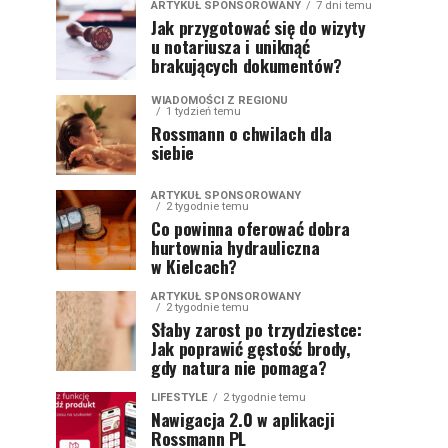
ARTYKUŁ SPONSOROWANY
7 dni temu
Jak przygotować się do wizyty
u notariusza i uniknąć
brakujących dokumentów?
WIADOMOŚCI Z REGIONU
1 tydzień temu
Rossmann o chwilach dla
siebie
ARTYKUŁ SPONSOROWANY
2 tygodnie temu
Co powinna oferować dobra
hurtownia hydrauliczna
w Kielcach?
ARTYKUŁ SPONSOROWANY
2 tygodnie temu
Słaby zarost po trzydziestce:
Jak poprawić gęstość brody,
gdy natura nie pomaga?
LIFESTYLE
2 tygodnie temu
Nawigacja 2.0 w aplikacji
Rossmann PL