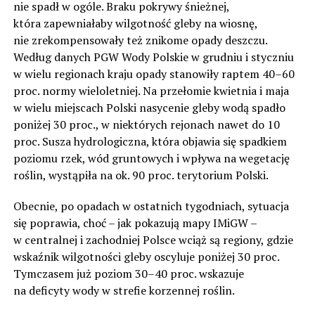
nie spadł w ogóle. Braku pokrywy śnieżnej,
która zapewniałaby wilgotność gleby na wiosnę,
nie zrekompensowały też znikome opady deszczu.
Według danych PGW Wody Polskie w grudniu i styczniu
w wielu regionach kraju opady stanowiły raptem 40–60
proc. normy wieloletniej. Na przełomie kwietnia i maja
w wielu miejscach Polski nasycenie gleby wodą spadło
poniżej 30 proc., w niektórych rejonach nawet do 10
proc. Susza hydrologiczna, która objawia się spadkiem
poziomu rzek, wód gruntowych i wpływa na wegetację
roślin, wystąpiła na ok. 90 proc. terytorium Polski.
Obecnie, po opadach w ostatnich tygodniach, sytuacja
się poprawia, choć – jak pokazują mapy IMiGW –
w centralnej i zachodniej Polsce wciąż są regiony, gdzie
wskaźnik wilgotności gleby oscyluje poniżej 30 proc.
Tymczasem już poziom 30–40 proc. wskazuje
na deficyty wody w strefie korzennej roślin.