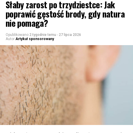
Słaby zarost po trzydziestce: Jak
poprawić gęstość brody, gdy natura
nie pomaga?
Opublikowano
2 tygodnie temu
-
27 lipca 2026
Autor
Artykuł sponsorowany