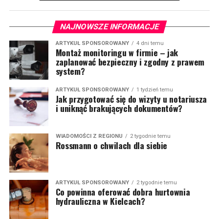
NAJNOWSZE INFORMACJE
ARTYKUŁ SPONSOROWANY
4 dni temu
Montaż monitoringu w firmie – jak
zaplanować bezpieczny i zgodny z prawem
system?
ARTYKUŁ SPONSOROWANY
1 tydzień temu
Jak przygotować się do wizyty u notariusza
i uniknąć brakujących dokumentów?
WIADOMOŚCI Z REGIONU
2 tygodnie temu
Rossmann o chwilach dla siebie
ARTYKUŁ SPONSOROWANY
2 tygodnie temu
Co powinna oferować dobra hurtownia
hydrauliczna w Kielcach?