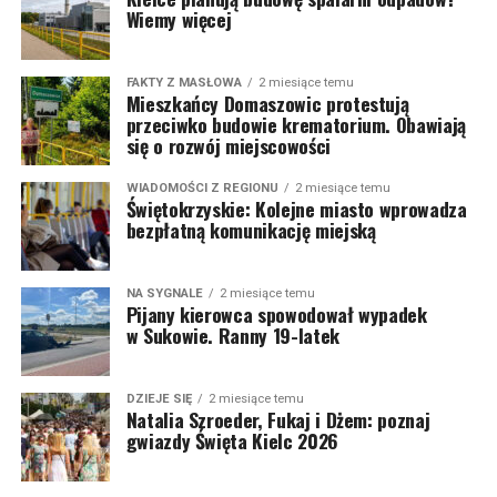
Wiemy więcej
FAKTY Z MASŁOWA
2 miesiące temu
Mieszkańcy Domaszowic protestują
przeciwko budowie krematorium. Obawiają
się o rozwój miejscowości
WIADOMOŚCI Z REGIONU
2 miesiące temu
Świętokrzyskie: Kolejne miasto wprowadza
bezpłatną komunikację miejską
NA SYGNALE
2 miesiące temu
Pijany kierowca spowodował wypadek
w Sukowie. Ranny 19-latek
DZIEJE SIĘ
2 miesiące temu
Natalia Szroeder, Fukaj i Dżem: poznaj
gwiazdy Święta Kielc 2026