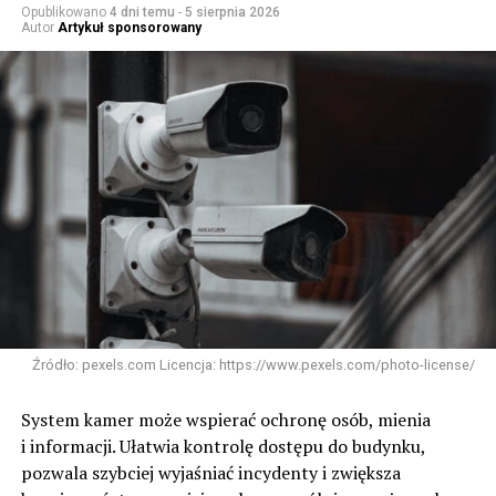
Opublikowano
4 dni temu
-
5 sierpnia 2026
Autor
Artykuł sponsorowany
Źródło: pexels.com Licencja: https://www.pexels.com/photo-license/
System kamer może wspierać ochronę osób, mienia
i informacji. Ułatwia kontrolę dostępu do budynku,
pozwala szybciej wyjaśniać incydenty i zwiększa