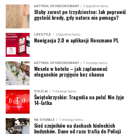
ARTYKUŁ SPONSOROWANY
2 tygodnie temu
Słaby zarost po trzydziestce: Jak poprawić
gęstość brody, gdy natura nie pomaga?
LIFESTYLE
2 tygodnie temu
Nawigacja 2.0 w aplikacji Rossmann PL
ARTYKUŁ SPONSOROWANY
1 miesiąc temu
Wesele w hotelu – jak zaplanować
eleganckie przyjęcie bez chaosu
POLICJA
1 miesiąc temu
Świętokrzyskie: Tragedia na polu! Nie żyje
14-latka
NA SYGNALE
1 miesiąc temu
Sieć czujników na dachach kieleckich
budynków. Dane od razu trafią do Policji