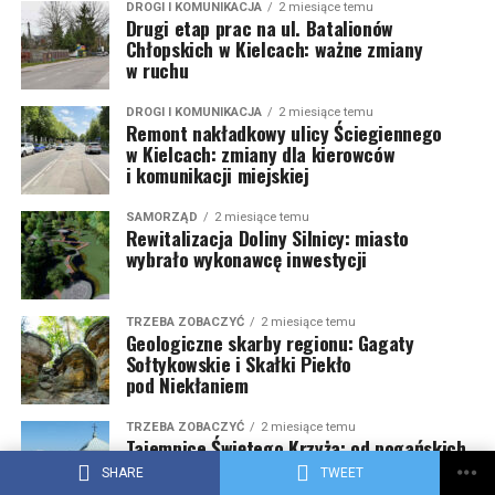
DROGI I KOMUNIKACJA
2 miesiące temu
Drugi etap prac na ul. Batalionów
Chłopskich w Kielcach: ważne zmiany
w ruchu
DROGI I KOMUNIKACJA
2 miesiące temu
Remont nakładkowy ulicy Ściegiennego
w Kielcach: zmiany dla kierowców
i komunikacji miejskiej
SAMORZĄD
2 miesiące temu
Rewitalizacja Doliny Silnicy: miasto
wybrało wykonawcę inwestycji
TRZEBA ZOBACZYĆ
2 miesiące temu
Geologiczne skarby regionu: Gagaty
Sołtykowskie i Skałki Piekło
pod Niekłaniem
TRZEBA ZOBACZYĆ
2 miesiące temu
Tajemnice Świętego Krzyża: od pogańskich
obrzędów po mroczne więzienie
SHARE
TWEET