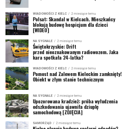
WIADOMOŚCI Z KIELC
2 miesiące temu
Polsat: Skandal w Kielcach. Mieszkańcy
blokują budowę hospicjum dla dzieci
[WIDEO]
NA SYGNALE
2 miesiące temu
Świętokrzyskie: Drift
przed nieoznakowanym radiowozem. Jaka
kara spotkała 24-latka?
WIADOMOŚCI Z KIELC
2 miesiące temu
Pomost nad Zalewem Kieleckim zamknięty!
Obiekt w złym stanie technicznym
NA SYGNALE
2 miesiące temu
Upozorowana kradzież: próba wyłudzenia
odszkodowania ujawniła dziuplę
samochodową [ZDJĘCIA]
SAMORZĄD
2 miesiące temu
Kielce planują budowę spalarni odpadów?