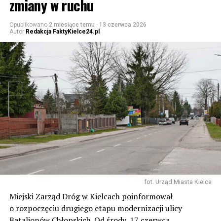
zmiany w ruchu
Opublikowano
2 miesiące temu
-
13 czerwca 2026
Autor
Redakcja FaktyKielce24.pl
fot. Urząd Miasta Kielce
Miejski Zarząd Dróg w Kielcach poinformował
o rozpoczęciu drugiego etapu modernizacji ulicy
Batalionów Chłopskich. Od środy, 17 czerwca,