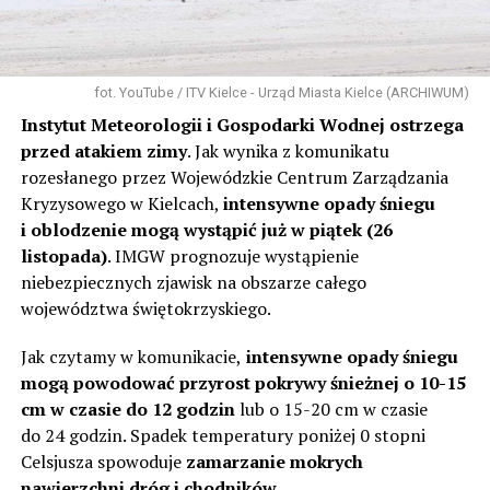
fot. YouTube / ITV Kielce - Urząd Miasta Kielce (ARCHIWUM)
Instytut Meteorologii i Gospodarki Wodnej ostrzega
przed atakiem zimy
. Jak wynika z komunikatu
rozesłanego przez Wojewódzkie Centrum Zarządzania
Kryzysowego w Kielcach,
intensywne opady śniegu
i oblodzenie mogą wystąpić już w piątek (26
listopada)
. IMGW prognozuje wystąpienie
niebezpiecznych zjawisk na obszarze całego
województwa świętokrzyskiego.
Jak czytamy w komunikacie,
intensywne opady śniegu
mogą powodować przyrost pokrywy śnieżnej o 10-15
cm w czasie do 12 godzin
lub o 15-20 cm w czasie
do 24 godzin. Spadek temperatury poniżej 0 stopni
Celsjusza spowoduje
zamarzanie mokrych
nawierzchni dróg i chodników
.