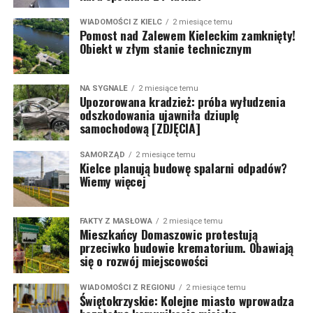
WIADOMOŚCI Z KIELC
2 miesiące temu
Pomost nad Zalewem Kieleckim zamknięty!
Obiekt w złym stanie technicznym
NA SYGNALE
2 miesiące temu
Upozorowana kradzież: próba wyłudzenia
odszkodowania ujawniła dziuplę
samochodową [ZDJĘCIA]
SAMORZĄD
2 miesiące temu
Kielce planują budowę spalarni odpadów?
Wiemy więcej
FAKTY Z MASŁOWA
2 miesiące temu
Mieszkańcy Domaszowic protestują
przeciwko budowie krematorium. Obawiają
się o rozwój miejscowości
WIADOMOŚCI Z REGIONU
2 miesiące temu
Świętokrzyskie: Kolejne miasto wprowadza