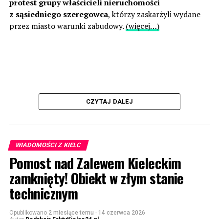
protest grupy właścicieli nieruchomości
z sąsiedniego szeregowca
, którzy zaskarżyli wydane
przez miasto warunki zabudowy.
(więcej…)
CZYTAJ DALEJ
WIADOMOŚCI Z KIELC
Pomost nad Zalewem Kieleckim
zamknięty! Obiekt w złym stanie
technicznym
Opublikowano
2 miesiące temu
-
14 czerwca 2026