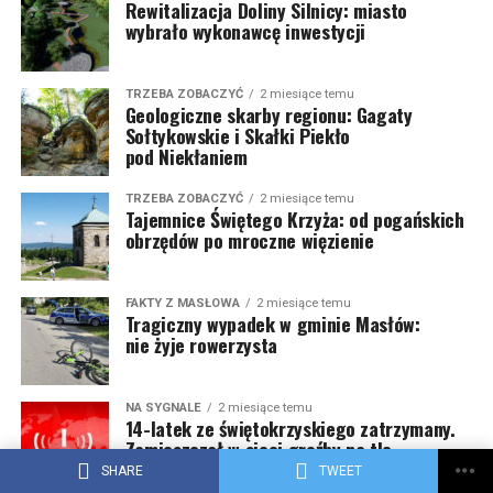
Rewitalizacja Doliny Silnicy: miasto
wybrało wykonawcę inwestycji
TRZEBA ZOBACZYĆ
2 miesiące temu
Geologiczne skarby regionu: Gagaty
Sołtykowskie i Skałki Piekło
pod Niekłaniem
TRZEBA ZOBACZYĆ
2 miesiące temu
Tajemnice Świętego Krzyża: od pogańskich
obrzędów po mroczne więzienie
FAKTY Z MASŁOWA
2 miesiące temu
Tragiczny wypadek w gminie Masłów:
nie żyje rowerzysta
NA SYGNALE
2 miesiące temu
14-latek ze świętokrzyskiego zatrzymany.
Zamieszczał w sieci groźby na tle
wyznaniowym
SHARE
TWEET