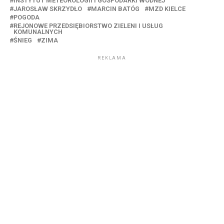
INSTYTUT METEOROLOGII I GOSPODARKI WODNEJ
JAROSŁAW SKRZYDŁO
MARCIN BATÓG
MZD KIELCE
POGODA
REJONOWE PRZEDSIĘBIORSTWO ZIELENI I USŁUG
KOMUNALNYCH
ŚNIEG
ZIMA
REKLAMA