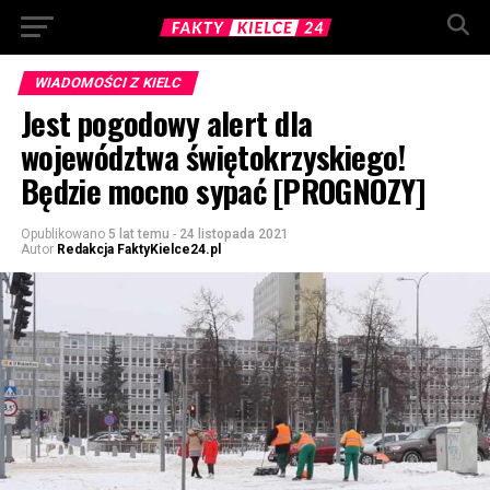
WIADOMOŚCI Z KIELC
Jest pogodowy alert dla
województwa świętokrzyskiego!
Będzie mocno sypać [PROGNOZY]
Opublikowano
5 lat temu
-
24 listopada 2021
Autor
Redakcja FaktyKielce24.pl