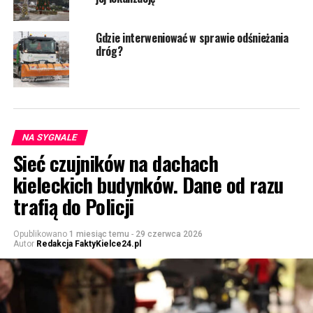
Gdzie interweniować w sprawie odśnieżania
dróg?
NA SYGNALE
Sieć czujników na dachach
kieleckich budynków. Dane od razu
trafią do Policji
Opublikowano
1 miesiąc temu
-
29 czerwca 2026
Autor
Redakcja FaktyKielce24.pl