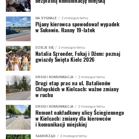
bezpłatną komunikację miejską
NA SYGNALE
2 miesiące temu
Pijany kierowca spowodował wypadek
w Sukowie. Ranny 19-latek
DZIEJE SIĘ
2 miesiące temu
Natalia Szroeder, Fukaj i Dżem: poznaj
gwiazdy Święta Kielc 2026
DROGI I KOMUNIKACJA
2 miesiące temu
Drugi etap prac na ul. Batalionów
Chłopskich w Kielcach: ważne zmiany
w ruchu
DROGI I KOMUNIKACJA
2 miesiące temu
Remont nakładkowy ulicy Ściegiennego
w Kielcach: zmiany dla kierowców
i komunikacji miejskiej
SAMORZĄD
2 miesiące temu