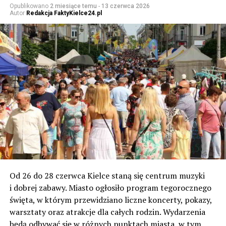
Opublikowano
2 miesiące temu
-
13 czerwca 2026
Autor
Redakcja FaktyKielce24.pl
Od 26 do 28 czerwca Kielce staną się centrum muzyki
i dobrej zabawy. Miasto ogłosiło program tegorocznego
święta, w którym przewidziano liczne koncerty, pokazy,
warsztaty oraz atrakcje dla całych rodzin. Wydarzenia
będą odbywać się w różnych punktach miasta, w tym