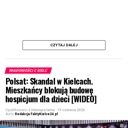
CZYTAJ DALEJ
WIADOMOŚCI Z KIELC
Polsat: Skandal w Kielcach.
Mieszkańcy blokują budowę
hospicjum dla dzieci [WIDEO]
Opublikowano
2 miesiące temu
-
15 czerwca 2026
Autor
Redakcja FaktyKielce24.pl