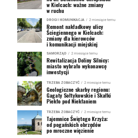
w Kielcach: ważne zmiany
w ruchu
DROGI I KOMUNIKACJA
2 miesiące temu
Remont nakładkowy ulicy
Ściegiennego w Kielcach:
zmiany dla kierowców
i komunikacji miejskiej
SAMORZĄD
2 miesiące temu
Rewitalizacja Doliny Silnicy:
miasto wybrało wykonawcę
inwestycji
TRZEBA ZOBACZYĆ
2 miesiące temu
Geologiczne skarby regionu:
Gagaty Sołtykowskie i Skałki
Piekło pod Niekłaniem
TRZEBA ZOBACZYĆ
2 miesiące temu
Tajemnice Świętego Krzyża:
od pogańskich obrzędów
po mroczne więzienie