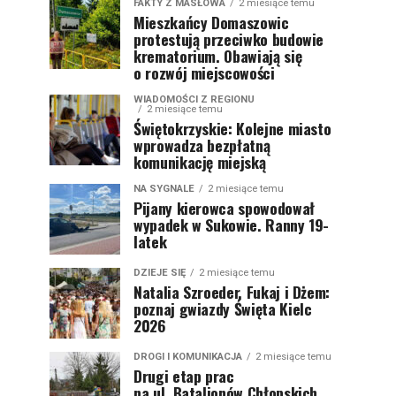
FAKTY Z MASŁOWA
2 miesiące temu
Mieszkańcy Domaszowic
protestują przeciwko budowie
krematorium. Obawiają się
o rozwój miejscowości
WIADOMOŚCI Z REGIONU
2 miesiące temu
Świętokrzyskie: Kolejne miasto
wprowadza bezpłatną
komunikację miejską
NA SYGNALE
2 miesiące temu
Pijany kierowca spowodował
wypadek w Sukowie. Ranny 19-
latek
DZIEJE SIĘ
2 miesiące temu
Natalia Szroeder, Fukaj i Dżem:
poznaj gwiazdy Święta Kielc
2026
DROGI I KOMUNIKACJA
2 miesiące temu
Drugi etap prac
na ul. Batalionów Chłopskich