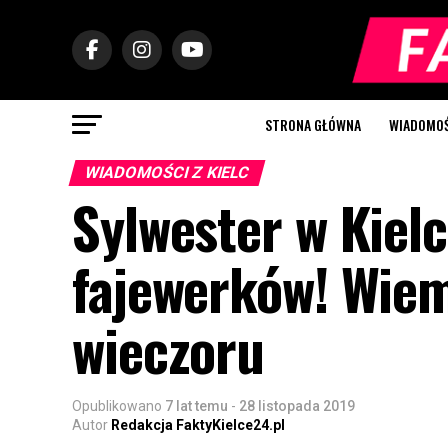
STRONA GŁÓWNA
WIADOMOŚC
WIADOMOŚCI Z KIELC
Sylwester w Kiel
fajewerków! Wiem
wieczoru
Opublikowano
7 lat temu
-
28 listopada 2019
Autor
Redakcja FaktyKielce24.pl