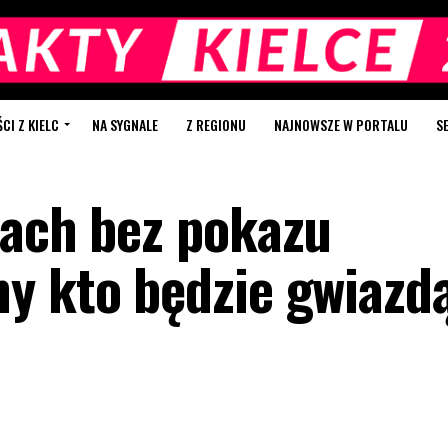
I Z KIELC
NA SYGNALE
Z REGIONU
NAJNOWSZE W PORTALU
S
cach bez pokazu
y kto będzie gwiazd