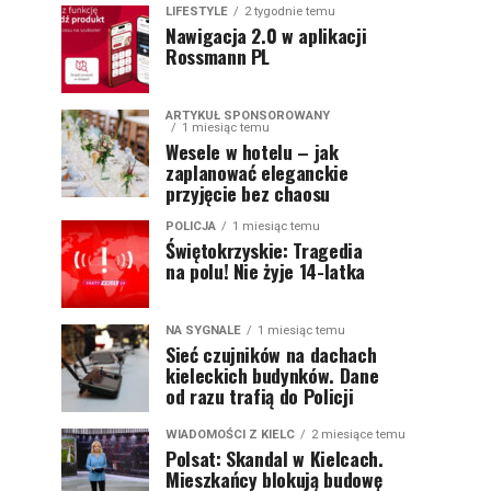
LIFESTYLE
2 tygodnie temu
Nawigacja 2.0 w aplikacji
Rossmann PL
ARTYKUŁ SPONSOROWANY
1 miesiąc temu
Wesele w hotelu – jak
zaplanować eleganckie
przyjęcie bez chaosu
POLICJA
1 miesiąc temu
Świętokrzyskie: Tragedia
na polu! Nie żyje 14-latka
NA SYGNALE
1 miesiąc temu
Sieć czujników na dachach
kieleckich budynków. Dane
od razu trafią do Policji
WIADOMOŚCI Z KIELC
2 miesiące temu
Polsat: Skandal w Kielcach.
Mieszkańcy blokują budowę