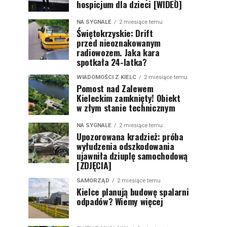
hospicjum dla dzieci [WIDEO]
NA SYGNALE
2 miesiące temu
Świętokrzyskie: Drift
przed nieoznakowanym
radiowozem. Jaka kara
spotkała 24-latka?
WIADOMOŚCI Z KIELC
2 miesiące temu
Pomost nad Zalewem
Kieleckim zamknięty! Obiekt
w złym stanie technicznym
NA SYGNALE
2 miesiące temu
Upozorowana kradzież: próba
wyłudzenia odszkodowania
ujawniła dziuplę samochodową
[ZDJĘCIA]
SAMORZĄD
2 miesiące temu
Kielce planują budowę spalarni
odpadów? Wiemy więcej