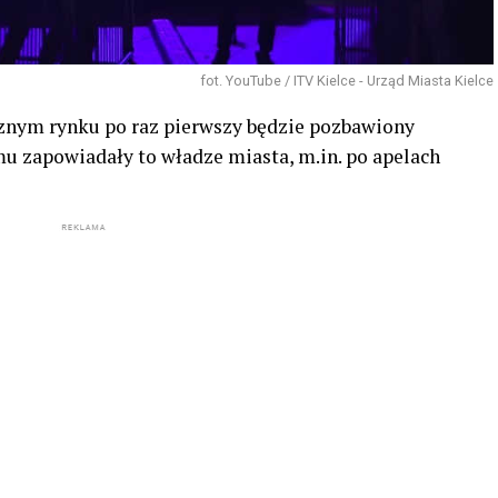
fot. YouTube / ITV Kielce - Urząd Miasta Kielce
znym rynku po raz pierwszy będzie pozbawiony
mu zapowiadały to władze miasta, m.in. po apelach