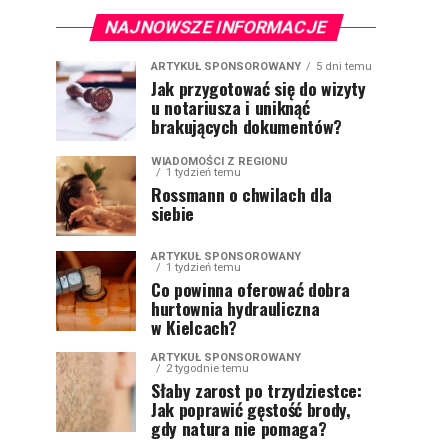
NAJNOWSZE INFORMACJE
ARTYKUŁ SPONSOROWANY
5 dni temu
Jak przygotować się do wizyty
u notariusza i uniknąć
brakujących dokumentów?
WIADOMOŚCI Z REGIONU
1 tydzień temu
Rossmann o chwilach dla
siebie
ARTYKUŁ SPONSOROWANY
1 tydzień temu
Co powinna oferować dobra
hurtownia hydrauliczna
w Kielcach?
ARTYKUŁ SPONSOROWANY
2 tygodnie temu
Słaby zarost po trzydziestce:
Jak poprawić gęstość brody,
gdy natura nie pomaga?