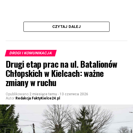
CZYTAJ DALEJ
DROGI I KOMUNIKACJA
Drugi etap prac na ul. Batalionów
Chłopskich w Kielcach: ważne
zmiany w ruchu
Opublikowano
2 miesiące temu
-
13 czerwca 2026
Autor
Redakcja FaktyKielce24.pl