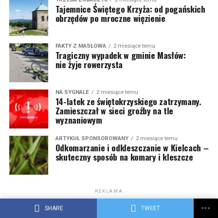
Tajemnice Świętego Krzyża: od pogańskich
obrzędów po mroczne więzienie
FAKTY Z MASŁOWA
2 miesiące temu
Tragiczny wypadek w gminie Masłów:
nie żyje rowerzysta
NA SYGNALE
2 miesiące temu
14-latek ze świętokrzyskiego zatrzymany.
Zamieszczał w sieci groźby na tle
wyznaniowym
ARTYKUŁ SPONSOROWANY
2 miesiące temu
Odkomarzanie i odkleszczanie w Kielcach –
skuteczny sposób na komary i kleszcze
REKLAMA
SHARE
TWEET