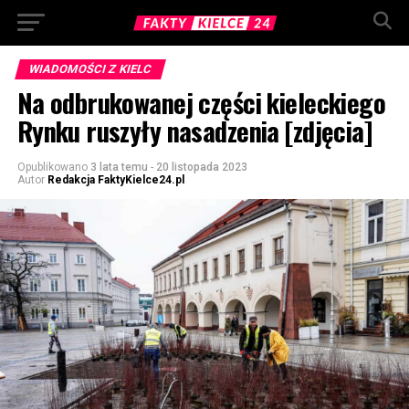
WIADOMOŚCI Z KIELC
Na odbrukowanej części kieleckiego
Rynku ruszyły nasadzenia [zdjęcia]
Opublikowano
3 lata temu
-
20 listopada 2023
Autor
Redakcja FaktyKielce24.pl