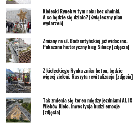
Kielecki Rynek w tym roku bez choinki.
A co będzie się działo? [świąteczny plan
wydarzeń]
Zmiany na ul. Bodzentyńskiej już widoczne.
Pokazano historyczny bieg Silnicy [zdjęcia]
Z kieleckiego Rynku znika beton, będzie
więcej zieleni. Ruszyła rewitalizacja [zdjęcia]
Tak zmienia się teren między jezdniami Al. IX
Wieków Kielc. Inwestycja budzi emocje
[zdjęcia]