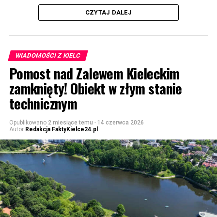
CZYTAJ DALEJ
WIADOMOŚCI Z KIELC
Pomost nad Zalewem Kieleckim
zamknięty! Obiekt w złym stanie
technicznym
Opublikowano
2 miesiące temu
-
14 czerwca 2026
Autor
Redakcja FaktyKielce24.pl