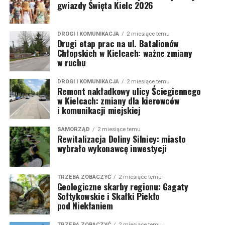
gwiazdy Święta Kielc 2026
DROGI I KOMUNIKACJA
2 miesiące temu
Drugi etap prac na ul. Batalionów
Chłopskich w Kielcach: ważne zmiany
w ruchu
DROGI I KOMUNIKACJA
2 miesiące temu
Remont nakładkowy ulicy Ściegiennego
w Kielcach: zmiany dla kierowców
i komunikacji miejskiej
SAMORZĄD
2 miesiące temu
Rewitalizacja Doliny Silnicy: miasto
wybrało wykonawcę inwestycji
TRZEBA ZOBACZYĆ
2 miesiące temu
Geologiczne skarby regionu: Gagaty
Sołtykowskie i Skałki Piekło
pod Niekłaniem
TRZEBA ZOBACZYĆ
2 miesiące temu