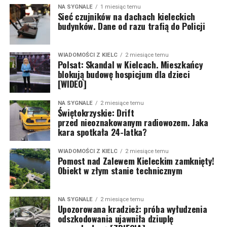
NA SYGNALE
1 miesiąc temu
Sieć czujników na dachach kieleckich
budynków. Dane od razu trafią do Policji
WIADOMOŚCI Z KIELC
2 miesiące temu
Polsat: Skandal w Kielcach. Mieszkańcy
blokują budowę hospicjum dla dzieci
[WIDEO]
NA SYGNALE
2 miesiące temu
Świętokrzyskie: Drift
przed nieoznakowanym radiowozem. Jaka
kara spotkała 24-latka?
WIADOMOŚCI Z KIELC
2 miesiące temu
Pomost nad Zalewem Kieleckim zamknięty!
Obiekt w złym stanie technicznym
NA SYGNALE
2 miesiące temu
Upozorowana kradzież: próba wyłudzenia
odszkodowania ujawniła dziuplę