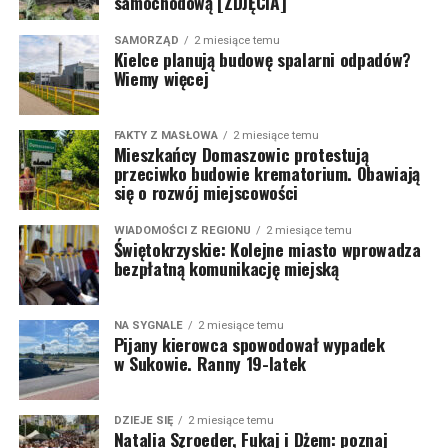
samochodową [ZDJĘCIA]
SAMORZĄD
2 miesiące temu
Kielce planują budowę spalarni odpadów?
Wiemy więcej
FAKTY Z MASŁOWA
2 miesiące temu
Mieszkańcy Domaszowic protestują
przeciwko budowie krematorium. Obawiają
się o rozwój miejscowości
WIADOMOŚCI Z REGIONU
2 miesiące temu
Świętokrzyskie: Kolejne miasto wprowadza
bezpłatną komunikację miejską
NA SYGNALE
2 miesiące temu
Pijany kierowca spowodował wypadek
w Sukowie. Ranny 19-latek
DZIEJE SIĘ
2 miesiące temu
Natalia Szroeder, Fukaj i Dżem: poznaj