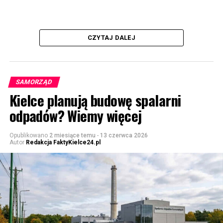
CZYTAJ DALEJ
SAMORZĄD
Kielce planują budowę spalarni
odpadów? Wiemy więcej
Opublikowano
2 miesiące temu
-
13 czerwca 2026
Autor
Redakcja FaktyKielce24.pl