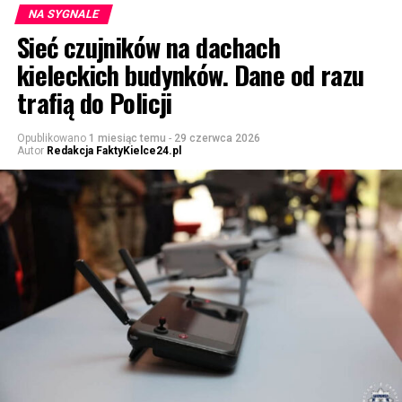
NA SYGNALE
Sieć czujników na dachach
kieleckich budynków. Dane od razu
trafią do Policji
Opublikowano
1 miesiąc temu
-
29 czerwca 2026
Autor
Redakcja FaktyKielce24.pl