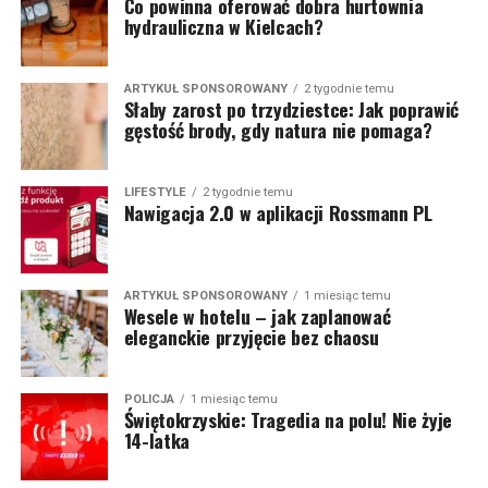
Co powinna oferować dobra hurtownia
hydrauliczna w Kielcach?
ARTYKUŁ SPONSOROWANY
2 tygodnie temu
Słaby zarost po trzydziestce: Jak poprawić
gęstość brody, gdy natura nie pomaga?
LIFESTYLE
2 tygodnie temu
Nawigacja 2.0 w aplikacji Rossmann PL
ARTYKUŁ SPONSOROWANY
1 miesiąc temu
Wesele w hotelu – jak zaplanować
eleganckie przyjęcie bez chaosu
POLICJA
1 miesiąc temu
Świętokrzyskie: Tragedia na polu! Nie żyje
14-latka