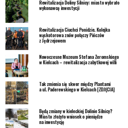
Rewitalizacja Doliny Silnicy: miasto wybrało
wykonawcę inwestycji
Rewitalizacja Ciuchci Ponidzie. Kolejka
wąskotorowa znów połączy Pińczów
z Jędrzejowem
Nowoczesne Muzeum Stefana Żeromskiego
w Kielcach – rewitalizacja zabytkowej willi
Tak zmienia się skwer między Plantami
a ul. Paderewskiego w Kielcach [ZDJĘCIA]
Będą zmiany w kieleckiej Dolinie Silnicy?
Miasto złożyło wniosek o pieniądze
na inwestycję