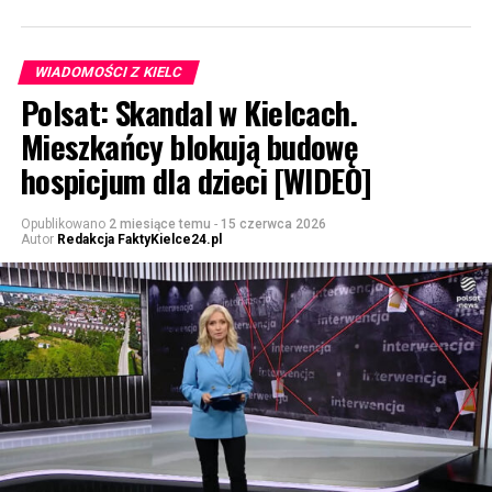
WIADOMOŚCI Z KIELC
Polsat: Skandal w Kielcach.
Mieszkańcy blokują budowę
hospicjum dla dzieci [WIDEO]
Opublikowano
2 miesiące temu
-
15 czerwca 2026
Autor
Redakcja FaktyKielce24.pl