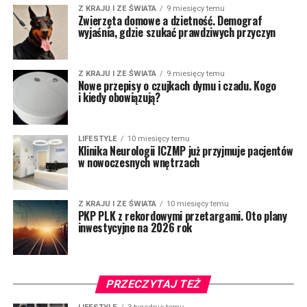
Z KRAJU I ZE ŚWIATA
9 miesięcy temu
Zwierzęta domowe a dzietność. Demograf
wyjaśnia, gdzie szukać prawdziwych przyczyn
Z KRAJU I ZE ŚWIATA
9 miesięcy temu
Nowe przepisy o czujkach dymu i czadu. Kogo
i kiedy obowiązują?
LIFESTYLE
10 miesięcy temu
Klinika Neurologii ICZMP już przyjmuje pacjentów
w nowoczesnych wnętrzach
Z KRAJU I ZE ŚWIATA
10 miesięcy temu
PKP PLK z rekordowymi przetargami. Oto plany
inwestycyjne na 2026 rok
PRZECZYTAJ TEŻ