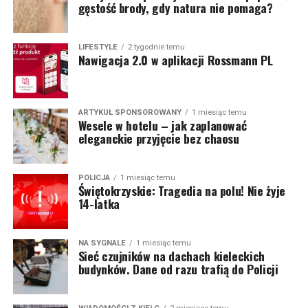
gęstość brody, gdy natura nie pomaga?
LIFESTYLE
2 tygodnie temu
Nawigacja 2.0 w aplikacji Rossmann PL
ARTYKUŁ SPONSOROWANY
1 miesiąc temu
Wesele w hotelu – jak zaplanować
eleganckie przyjęcie bez chaosu
POLICJA
1 miesiąc temu
Świętokrzyskie: Tragedia na polu! Nie żyje
14-latka
NA SYGNALE
1 miesiąc temu
Sieć czujników na dachach kieleckich
budynków. Dane od razu trafią do Policji