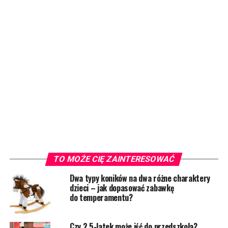
TO MOŻE CIĘ ZAINTERESOWAĆ
Dwa typy koników na dwa różne charaktery
dzieci – jak dopasować zabawkę
do temperamentu?
Czy 2,5-latek może iść do przedszkola?