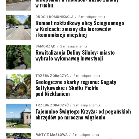
w ruchu
DROGI I KOMUNIKACJA
2 miesiące temu
Remont nakładkowy ulicy Ściegiennego
w Kielcach: zmiany dla kierowców
i komunikacji miejskiej
SAMORZĄD
2 miesiące temu
Rewitalizacja Doliny Silnicy: miasto
wybrało wykonawcę inwestycji
TRZEBA ZOBACZYĆ
2 miesiące temu
Geologiczne skarby regionu: Gagaty
Sołtykowskie i Skałki Piekło
pod Niekłaniem
TRZEBA ZOBACZYĆ
2 miesiące temu
Tajemnice Świętego Krzyża: od pogańskich
obrzędów po mroczne więzienie
FAKTY Z MASŁOWA
2 miesiące temu