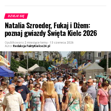
DZIEJE SIĘ
Natalia Szroeder, Fukaj i Dżem:
poznaj gwiazdy Święta Kielc 2026
Opublikowano
2 miesiące temu
-
13 czerwca 2026
Autor
Redakcja FaktyKielce24.pl