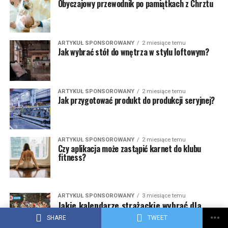
Obyczajowy przewodnik po pamiątkach z Chrztu
ARTYKUŁ SPONSOROWANY
2 miesiące temu
Jak wybrać stół do wnętrza w stylu loftowym?
ARTYKUŁ SPONSOROWANY
2 miesiące temu
Jak przygotować produkt do produkcji seryjnej?
ARTYKUŁ SPONSOROWANY
2 miesiące temu
Czy aplikacja może zastąpić karnet do klubu
fitness?
ARTYKUŁ SPONSOROWANY
3 miesiące temu
Jakie kalendarze strażackie wybrać dla
OSP? Porównanie najpopularniejszych
SHARE
TWEET
modeli