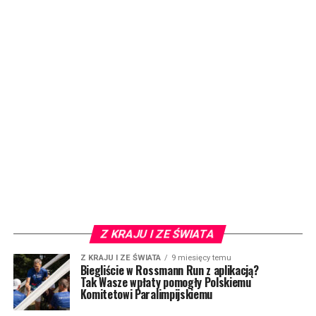
Z KRAJU I ZE ŚWIATA
Z KRAJU I ZE ŚWIATA
9 miesięcy temu
Biegliście w Rossmann Run z aplikacją?
Tak Wasze wpłaty pomogły Polskiemu
Komitetowi Paralimpijskiemu