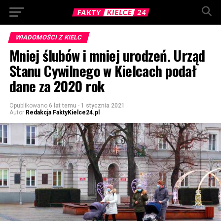
WIADOMOŚCI Z KIELC
Mniej ślubów i mniej urodzeń. Urząd
Stanu Cywilnego w Kielcach podał
dane za 2020 rok
Opublikowano
6 lat temu
-
1 stycznia 2021
Autor
Redakcja FaktyKielce24.pl