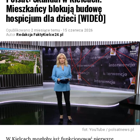
Mieszkańcy blokują budowę
hospicjum dla dzieci [WIDEO]
Opublikowano
2 miesiące temu
-
15 czerwca 2026
Autor
Redakcja FaktyKielce24.pl
fot. YouTube / polsatnews.pl
W Kielcach mogłoby już funkcjonować pierwsze