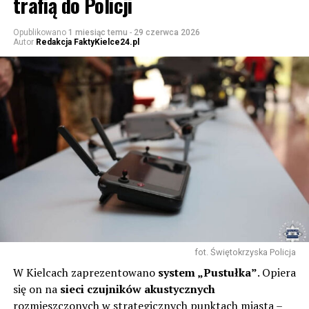
trafią do Policji
Opublikowano
1 miesiąc temu
-
29 czerwca 2026
Autor
Redakcja FaktyKielce24.pl
fot. Świętokrzyska Policja
W Kielcach zaprezentowano
system „Pustułka”
. Opiera
się on na
sieci czujników akustycznych
rozmieszczonych w strategicznych punktach miasta –