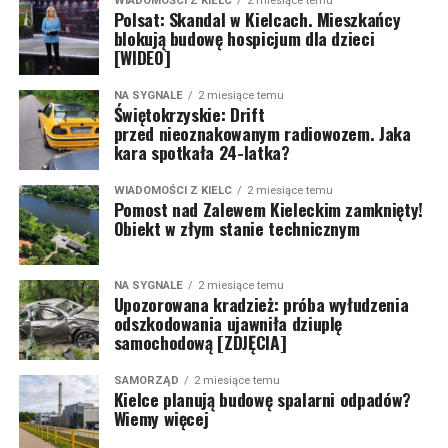
WIADOMOŚCI Z KIELC
2 miesiące temu
Polsat: Skandal w Kielcach. Mieszkańcy
blokują budowę hospicjum dla dzieci
[WIDEO]
NA SYGNALE
2 miesiące temu
Świętokrzyskie: Drift
przed nieoznakowanym radiowozem. Jaka
kara spotkała 24-latka?
WIADOMOŚCI Z KIELC
2 miesiące temu
Pomost nad Zalewem Kieleckim zamknięty!
Obiekt w złym stanie technicznym
NA SYGNALE
2 miesiące temu
Upozorowana kradzież: próba wyłudzenia
odszkodowania ujawniła dziuplę
samochodową [ZDJĘCIA]
SAMORZĄD
2 miesiące temu
Kielce planują budowę spalarni odpadów?
Wiemy więcej