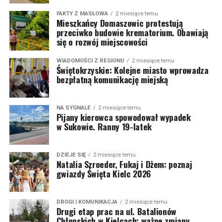
FAKTY Z MASŁOWA
2 miesiące temu
Mieszkańcy Domaszowic protestują
przeciwko budowie krematorium. Obawiają
się o rozwój miejscowości
WIADOMOŚCI Z REGIONU
2 miesiące temu
Świętokrzyskie: Kolejne miasto wprowadza
bezpłatną komunikację miejską
NA SYGNALE
2 miesiące temu
Pijany kierowca spowodował wypadek
w Sukowie. Ranny 19-latek
DZIEJE SIĘ
2 miesiące temu
Natalia Szroeder, Fukaj i Dżem: poznaj
gwiazdy Święta Kielc 2026
DROGI I KOMUNIKACJA
2 miesiące temu
Drugi etap prac na ul. Batalionów
Chłopskich w Kielcach: ważne zmiany