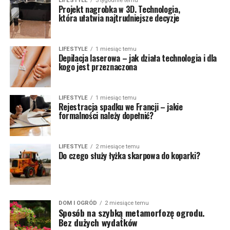
LIFESTYLE
3 tygodnie temu
Projekt nagrobka w 3D. Technologia,
która ułatwia najtrudniejsze decyzje
LIFESTYLE
1 miesiąc temu
Depilacja laserowa – jak działa technologia i dla
kogo jest przeznaczona
LIFESTYLE
1 miesiąc temu
Rejestracja spadku we Francji – jakie
formalności należy dopełnić?
LIFESTYLE
2 miesiące temu
Do czego służy łyżka skarpowa do koparki?
DOM I OGRÓD
2 miesiące temu
Sposób na szybką metamorfozę ogrodu.
Bez dużych wydatków