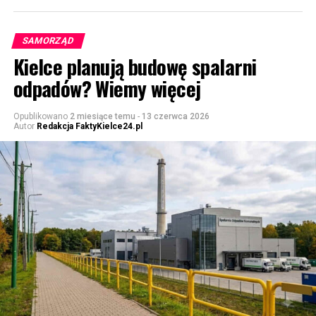
SAMORZĄD
Kielce planują budowę spalarni
odpadów? Wiemy więcej
Opublikowano
2 miesiące temu
-
13 czerwca 2026
Autor
Redakcja FaktyKielce24.pl