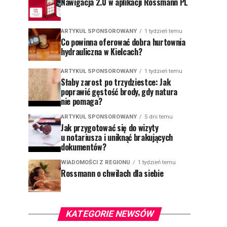
Nawigacja 2.0 w aplikacji Rossmann PL
ARTYKUŁ SPONSOROWANY
1 tydzień temu
Co powinna oferować dobra hurtownia
hydrauliczna w Kielcach?
ARTYKUŁ SPONSOROWANY
1 tydzień temu
Słaby zarost po trzydziestce: Jak
poprawić gęstość brody, gdy natura
nie pomaga?
ARTYKUŁ SPONSOROWANY
5 dni temu
Jak przygotować się do wizyty
u notariusza i uniknąć brakujących
dokumentów?
WIADOMOŚCI Z REGIONU
1 tydzień temu
Rossmann o chwilach dla siebie
KATEGORIE NEWSÓW