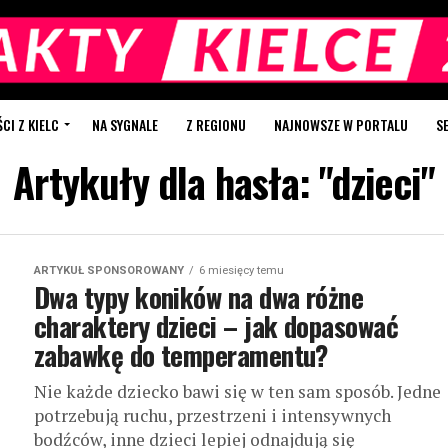
I Z KIELC
NA SYGNALE
Z REGIONU
NAJNOWSZE W PORTALU
S
Artykuły dla hasła: "dzieci"
ARTYKUŁ SPONSOROWANY
6 miesięcy temu
Dwa typy koników na dwa różne
charaktery dzieci – jak dopasować
zabawkę do temperamentu?
Nie każde dziecko bawi się w ten sam sposób. Jedne
potrzebują ruchu, przestrzeni i intensywnych
bodźców, inne dzieci lepiej odnajdują się