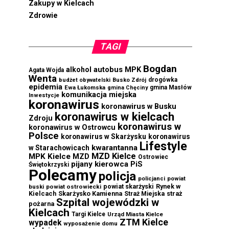
Zakupy w Kielcach
Zdrowie
TAGI
Bogdan
autobus MPK
alkohol
Agata Wojda
Wenta
drogówka
budżet obywatelski
Busko Zdrój
epidemia
Ewa Łukomska
gmina Masłów
gmina Chęciny
komunikacja miejska
Inwestycje
koronawirus
koronawirus w Busku
koronawirus w kielcach
Zdroju
koronawirus w
koronawirus w Ostrowcu
Polsce
koronawirus w Skarżysku
koronawirus
Lifestyle
kwarantanna
w Starachowicach
MZD Kielce
MPK Kielce
MZD
Ostrowiec
pijany kierowca
PiS
Świętokrzyski
Polecamy
policja
powiat
policjanci
powiat skarżyski
Rynek w
buski
powiat ostrowiecki
Kielcach
Skarżysko Kamienna
straż
Straż Miejska
Szpital wojewódzki w
pożarna
Kielcach
Targi Kielce
Urząd Miasta Kielce
ZTM Kielce
wypadek
wyposażenie domu