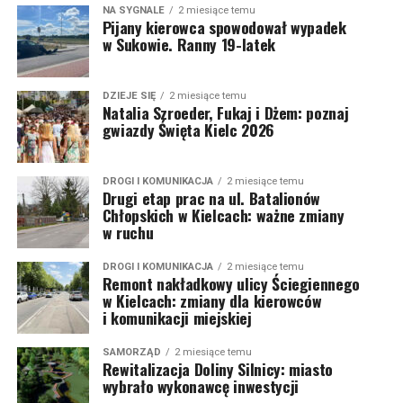
NA SYGNALE
2 miesiące temu
Pijany kierowca spowodował wypadek
w Sukowie. Ranny 19-latek
DZIEJE SIĘ
2 miesiące temu
Natalia Szroeder, Fukaj i Dżem: poznaj
gwiazdy Święta Kielc 2026
DROGI I KOMUNIKACJA
2 miesiące temu
Drugi etap prac na ul. Batalionów
Chłopskich w Kielcach: ważne zmiany
w ruchu
DROGI I KOMUNIKACJA
2 miesiące temu
Remont nakładkowy ulicy Ściegiennego
w Kielcach: zmiany dla kierowców
i komunikacji miejskiej
SAMORZĄD
2 miesiące temu
Rewitalizacja Doliny Silnicy: miasto
wybrało wykonawcę inwestycji