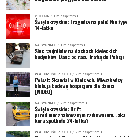
POLICJA
1 miesiąc temu
Świętokrzyskie: Tragedia na polu! Nie żyje
14-latka
NA SYGNALE
1 miesiąc temu
Sieć czujników na dachach kieleckich
budynków. Dane od razu trafią do Policji
WIADOMOŚCI Z KIELC
2 miesiące temu
Polsat: Skandal w Kielcach. Mieszkańcy
blokują budowę hospicjum dla dzieci
[WIDEO]
NA SYGNALE
2 miesiące temu
Świętokrzyskie: Drift
przed nieoznakowanym radiowozem. Jaka
kara spotkała 24-latka?
WIADOMOŚCI Z KIELC
2 miesiące temu