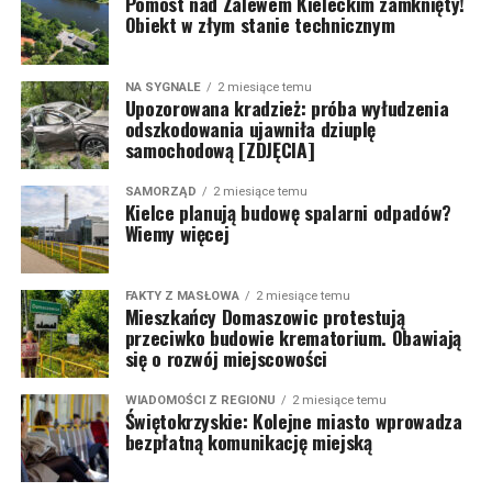
Pomost nad Zalewem Kieleckim zamknięty!
Obiekt w złym stanie technicznym
NA SYGNALE
2 miesiące temu
Upozorowana kradzież: próba wyłudzenia
odszkodowania ujawniła dziuplę
samochodową [ZDJĘCIA]
SAMORZĄD
2 miesiące temu
Kielce planują budowę spalarni odpadów?
Wiemy więcej
FAKTY Z MASŁOWA
2 miesiące temu
Mieszkańcy Domaszowic protestują
przeciwko budowie krematorium. Obawiają
się o rozwój miejscowości
WIADOMOŚCI Z REGIONU
2 miesiące temu
Świętokrzyskie: Kolejne miasto wprowadza
bezpłatną komunikację miejską