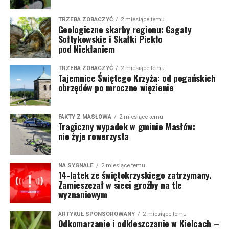
TRZEBA ZOBACZYĆ
2 miesiące temu
Geologiczne skarby regionu: Gagaty
Sołtykowskie i Skałki Piekło
pod Niekłaniem
TRZEBA ZOBACZYĆ
2 miesiące temu
Tajemnice Świętego Krzyża: od pogańskich
obrzędów po mroczne więzienie
FAKTY Z MASŁOWA
2 miesiące temu
Tragiczny wypadek w gminie Masłów:
nie żyje rowerzysta
NA SYGNALE
2 miesiące temu
14-latek ze świętokrzyskiego zatrzymany.
Zamieszczał w sieci groźby na tle
wyznaniowym
ARTYKUŁ SPONSOROWANY
2 miesiące temu
Odkomarzanie i odkleszczanie w Kielcach –