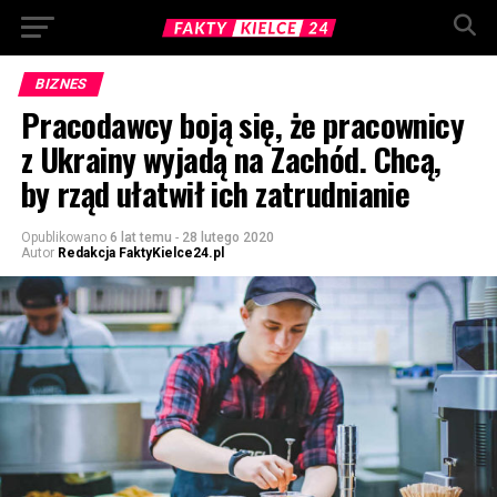
BIZNES
Pracodawcy boją się, że pracownicy
z Ukrainy wyjadą na Zachód. Chcą,
by rząd ułatwił ich zatrudnianie
Opublikowano
6 lat temu
-
28 lutego 2020
Autor
Redakcja FaktyKielce24.pl