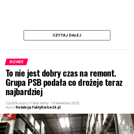
CZYTAJ DALEJ
BIZNES
To nie jest dobry czas na remont.
Grupa PSB podała co drożeje teraz
najbardziej
Opublikowano
3 lata temu
-
19 kwietnia 2023
Autor
Redakcja FaktyKielce24.pl