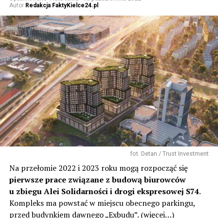
Autor
Redakcja FaktyKielce24.pl
fot. Detan / Trust Investment
Na przełomie 2022 i 2023 roku mogą rozpocząć się
pierwsze prace związane z budową biurowców
u zbiegu Alei Solidarności i drogi ekspresowej S74
.
Kompleks ma powstać w miejscu obecnego parkingu,
przed budynkiem dawnego „Exbudu”.
(więcej…)