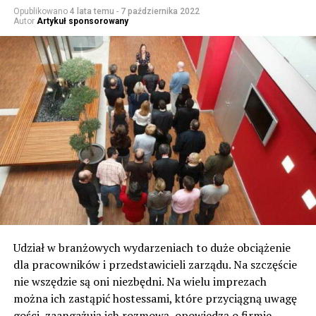
Opublikowano
4 lata temu
-
7 października 2022
Autor
Artykuł sponsorowany
Udział w branżowych wydarzeniach to duże obciążenie
dla pracowników i przedstawicieli zarządu. Na szczęście
nie wszędzie są oni niezbędni. Na wielu imprezach
można ich zastąpić hostessami, które przyciągną uwagę
gości, zaangażują ich rozmową, opowiedzą o firmie.