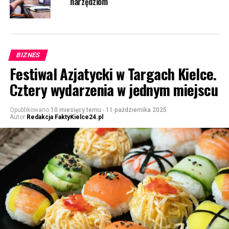
narzędziom
BIZNES
Festiwal Azjatycki w Targach Kielce.
Cztery wydarzenia w jednym miejscu
Opublikowano
10 miesięcy temu
-
11 października 2025
Autor
Redakcja FaktyKielce24.pl