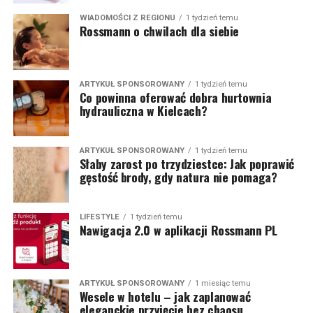
WIADOMOŚCI Z REGIONU
1 tydzień temu
Rossmann o chwilach dla siebie
ARTYKUŁ SPONSOROWANY
1 tydzień temu
Co powinna oferować dobra hurtownia
hydrauliczna w Kielcach?
ARTYKUŁ SPONSOROWANY
1 tydzień temu
Słaby zarost po trzydziestce: Jak poprawić
gęstość brody, gdy natura nie pomaga?
LIFESTYLE
1 tydzień temu
Nawigacja 2.0 w aplikacji Rossmann PL
ARTYKUŁ SPONSOROWANY
1 miesiąc temu
Wesele w hotelu – jak zaplanować
eleganckie przyjęcie bez chaosu