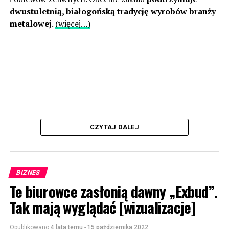
dwustuletnią, białogońską tradycję wyrobów branży
metalowej
.
(więcej…)
CZYTAJ DALEJ
BIZNES
Te biurowce zasłonią dawny „Exbud”.
Tak mają wyglądać [wizualizacje]
Opublikowano
4 lata temu
-
15 października 2022