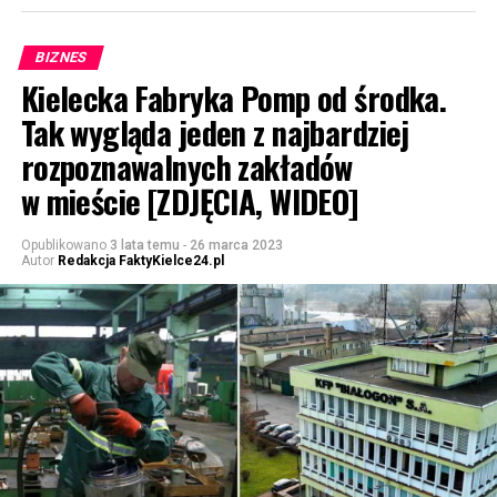
BIZNES
Kielecka Fabryka Pomp od środka.
Tak wygląda jeden z najbardziej
rozpoznawalnych zakładów
w mieście [ZDJĘCIA, WIDEO]
Opublikowano
3 lata temu
-
26 marca 2023
Autor
Redakcja FaktyKielce24.pl