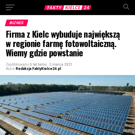
BIZNES
Firma z Kielc wybuduje największą
w regionie farmę fotowoltaiczną.
Wiemy gdzie powstanie
Opublikowano
5 lat temu
-
2 marca 2021
Autor
Redakcja FaktyKielce24.pl