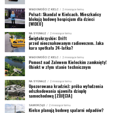
WIADOMOŚCI Z KIELC
2 miesiące temu
Polsat: Skandal w Kielcach. Mieszkańcy
blokują budowę hospicjum dla dzieci
[WIDEO]
NA SYGNALE
2 miesiące temu
Świętokrzyskie: Drift
przed nieoznakowanym radiowozem. Jaka
kara spotkała 24-latka?
WIADOMOŚCI Z KIELC
2 miesiące temu
Pomost nad Zalewem Kieleckim zamknięty!
Obiekt w złym stanie technicznym
NA SYGNALE
2 miesiące temu
Upozorowana kradzież: próba wyłudzenia
odszkodowania ujawniła dziuplę
samochodową [ZDJĘCIA]
SAMORZĄD
2 miesiące temu
Kielce planują budowę spalarni odpadów?