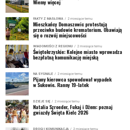
Wiemy więcej
FAKTY Z MASŁOWA
2 miesiące temu
Mieszkańcy Domaszowic protestują
przeciwko budowie krematorium. Obawiają
się o rozwój miejscowości
WIADOMOŚCI Z REGIONU
2 miesiące temu
Świętokrzyskie: Kolejne miasto wprowadza
bezpłatną komunikację miejską
NA SYGNALE
2 miesiące temu
Pijany kierowca spowodował wypadek
w Sukowie. Ranny 19-latek
DZIEJE SIĘ
2 miesiące temu
Natalia Szroeder, Fukaj i Dżem: poznaj
gwiazdy Święta Kielc 2026
DROGI I KOMUNIKACJA
2 miesiące temu