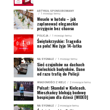
ARTYKUŁ SPONSOROWANY
1 miesiąc temu
Wesele w hotelu – jak
zaplanować eleganckie
przyjęcie bez chaosu
POLICJA
1 miesiąc temu
Świętokrzyskie: Tragedia
na polu! Nie żyje 14-latka
NA SYGNALE
1 miesiąc temu
Sieć czujników na dachach
kieleckich budynków. Dane
od razu trafią do Policji
WIADOMOŚCI Z KIELC
2 miesiące temu
Polsat: Skandal w Kielcach.
Mieszkańcy blokują budowę
hospicjum dla dzieci [WIDEO]
NA SYGNALE
2 miesiące temu