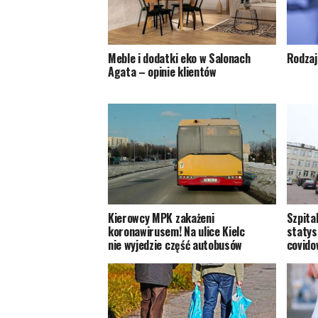
Meble i dodatki eko w Salonach
Rodzaj
Agata – opinie klientów
Kierowcy MPK zakażeni
Szpita
koronawirusem! Na ulice Kielc
statys
nie wyjedzie część autobusów
covido