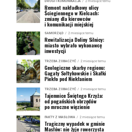
DROGI I KOMUNIKACJA
2 miesiące temu
Remont nakładkowy ulicy
Ściegiennego w Kielcach:
zmiany dla kierowców
i komunikacji miejskiej
SAMORZĄD
2 miesiące temu
Rewitalizacja Doliny Silnicy:
miasto wybrało wykonawcę
inwestycji
TRZEBA ZOBACZYĆ
2 miesiące temu
Geologiczne skarby regionu:
Gagaty Sołtykowskie i Skałki
Piekło pod Niekłaniem
TRZEBA ZOBACZYĆ
2 miesiące temu
Tajemnice Świętego Krzyża:
od pogańskich obrzędów
po mroczne więzienie
FAKTY Z MASŁOWA
2 miesiące temu
Tragiczny wypadek w gminie
Masłów: nie żyje rowerzysta