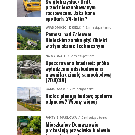
Świętokrzyskie: Drift
przed nieoznakowanym
radiowozem. Jaka kara
spotkała 24-latka?
WIADOMOŚCI Z KIELC
2 miesiące temu
Pomost nad Zalewem
Kieleckim zamknięty! Obiekt
w złym stanie technicznym
NA SYGNALE
2 miesiące temu
Upozorowana kradzież: próba
wyłudzenia odszkodowania
ujawniła dziuplę samochodową
[ZDJĘCIA]
SAMORZĄD
2 miesiące temu
Kielce planują budowę spalarni
odpadów? Wiemy więcej
FAKTY Z MASŁOWA
2 miesiące temu
Mieszkańcy Domaszowic
protestują przeciwko budowie