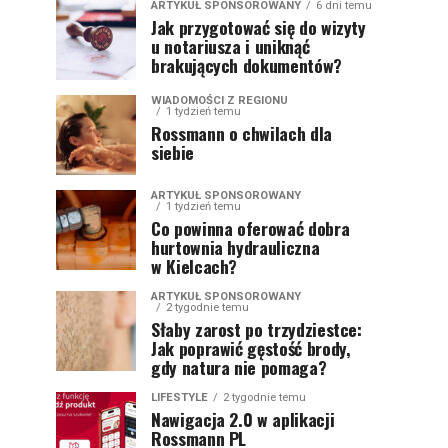
ARTYKUŁ SPONSOROWANY
6 dni temu
Jak przygotować się do wizyty
u notariusza i uniknąć
brakujących dokumentów?
WIADOMOŚCI Z REGIONU
1 tydzień temu
Rossmann o chwilach dla
siebie
ARTYKUŁ SPONSOROWANY
1 tydzień temu
Co powinna oferować dobra
hurtownia hydrauliczna
w Kielcach?
ARTYKUŁ SPONSOROWANY
2 tygodnie temu
Słaby zarost po trzydziestce:
Jak poprawić gęstość brody,
gdy natura nie pomaga?
LIFESTYLE
2 tygodnie temu
Nawigacja 2.0 w aplikacji
Rossmann PL