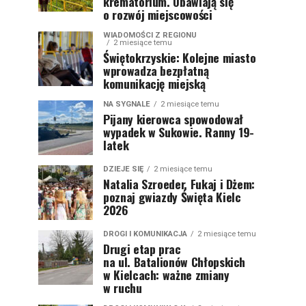
krematorium. Obawiają się
o rozwój miejscowości
WIADOMOŚCI Z REGIONU
2 miesiące temu
Świętokrzyskie: Kolejne miasto
wprowadza bezpłatną
komunikację miejską
NA SYGNALE
2 miesiące temu
Pijany kierowca spowodował
wypadek w Sukowie. Ranny 19-
latek
DZIEJE SIĘ
2 miesiące temu
Natalia Szroeder, Fukaj i Dżem:
poznaj gwiazdy Święta Kielc
2026
DROGI I KOMUNIKACJA
2 miesiące temu
Drugi etap prac
na ul. Batalionów Chłopskich
w Kielcach: ważne zmiany
w ruchu