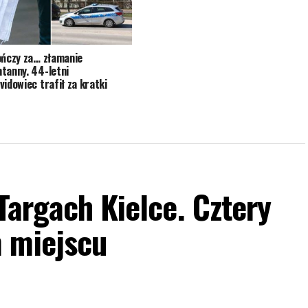
ończy za… złamanie
tanny. 44-letni
vidowiec trafił za kratki
 Targach Kielce. Cztery
 miejscu