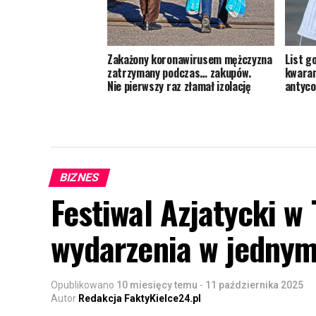
Zakażony koronawirusem mężczyzna
List g
zatrzymany podczas… zakupów.
kwaran
Nie pierwszy raz złamał izolację
antyco
BIZNES
Festiwal Azjatycki w
wydarzenia w jednym
Opublikowano
10 miesięcy temu
-
11 października 2025
Autor
Redakcja FaktyKielce24.pl