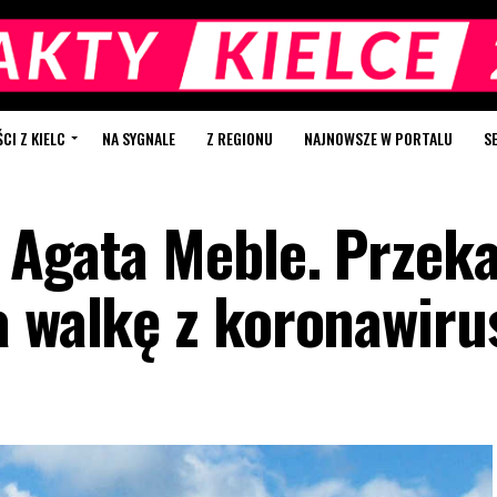
I Z KIELC
NA SYGNALE
Z REGIONU
NAJNOWSZE W PORTALU
S
 Agata Meble. Przek
a walkę z koronawir