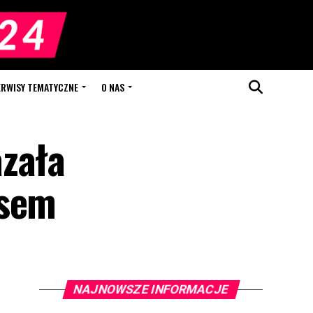
ERWISY TEMATYCZNE
O NAS
azała
usem
NAJNOWSZE INFORMACJE