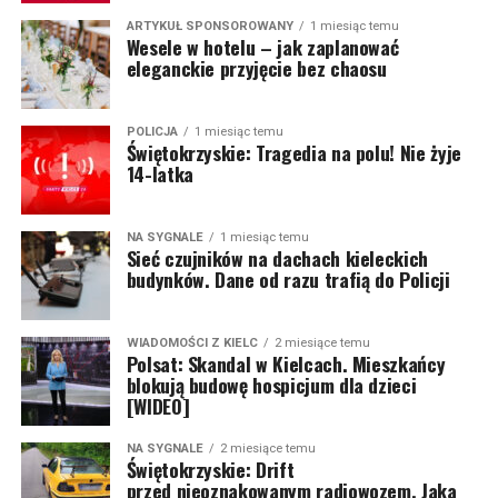
ARTYKUŁ SPONSOROWANY
1 miesiąc temu
Wesele w hotelu – jak zaplanować
eleganckie przyjęcie bez chaosu
POLICJA
1 miesiąc temu
Świętokrzyskie: Tragedia na polu! Nie żyje
14-latka
NA SYGNALE
1 miesiąc temu
Sieć czujników na dachach kieleckich
budynków. Dane od razu trafią do Policji
WIADOMOŚCI Z KIELC
2 miesiące temu
Polsat: Skandal w Kielcach. Mieszkańcy
blokują budowę hospicjum dla dzieci
[WIDEO]
NA SYGNALE
2 miesiące temu
Świętokrzyskie: Drift
przed nieoznakowanym radiowozem. Jaka