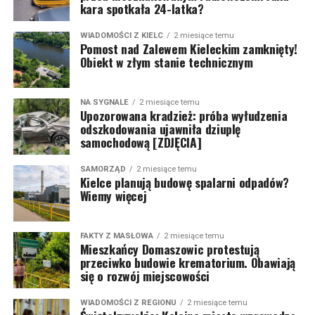
kara spotkała 24-latka?
WIADOMOŚCI Z KIELC
2 miesiące temu
Pomost nad Zalewem Kieleckim zamknięty!
Obiekt w złym stanie technicznym
NA SYGNALE
2 miesiące temu
Upozorowana kradzież: próba wyłudzenia
odszkodowania ujawniła dziuplę
samochodową [ZDJĘCIA]
SAMORZĄD
2 miesiące temu
Kielce planują budowę spalarni odpadów?
Wiemy więcej
FAKTY Z MASŁOWA
2 miesiące temu
Mieszkańcy Domaszowic protestują
przeciwko budowie krematorium. Obawiają
się o rozwój miejscowości
WIADOMOŚCI Z REGIONU
2 miesiące temu