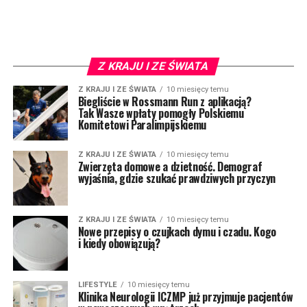
Z KRAJU I ZE ŚWIATA
Z KRAJU I ZE ŚWIATA
10 miesięcy temu
Biegliście w Rossmann Run z aplikacją?
Tak Wasze wpłaty pomogły Polskiemu
Komitetowi Paralimpijskiemu
Z KRAJU I ZE ŚWIATA
10 miesięcy temu
Zwierzęta domowe a dzietność. Demograf
wyjaśnia, gdzie szukać prawdziwych przyczyn
Z KRAJU I ZE ŚWIATA
10 miesięcy temu
Nowe przepisy o czujkach dymu i czadu. Kogo
i kiedy obowiązują?
LIFESTYLE
10 miesięcy temu
Klinika Neurologii ICZMP już przyjmuje pacjentów