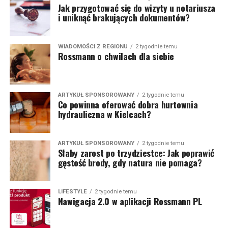
Jak przygotować się do wizyty u notariusza
i uniknąć brakujących dokumentów?
WIADOMOŚCI Z REGIONU
2 tygodnie temu
Rossmann o chwilach dla siebie
ARTYKUŁ SPONSOROWANY
2 tygodnie temu
Co powinna oferować dobra hurtownia
hydrauliczna w Kielcach?
ARTYKUŁ SPONSOROWANY
2 tygodnie temu
Słaby zarost po trzydziestce: Jak poprawić
gęstość brody, gdy natura nie pomaga?
LIFESTYLE
2 tygodnie temu
Nawigacja 2.0 w aplikacji Rossmann PL