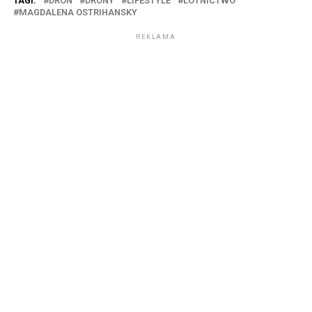
TAGI:
DRON
DRONY
LIFESTYLE
LOTNICTWO
MAGDALENA OSTRIHANSKY
REKLAMA