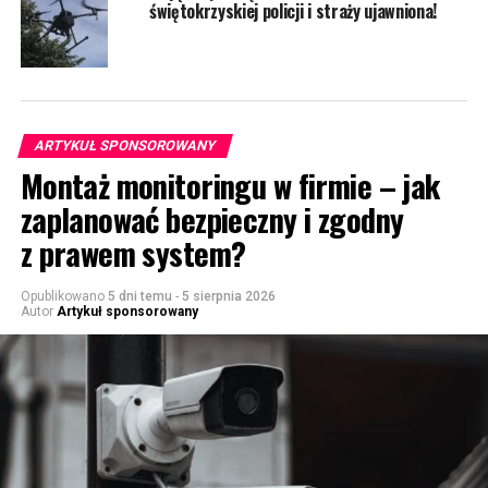
świętokrzyskiej policji i straży ujawniona!
ARTYKUŁ SPONSOROWANY
Montaż monitoringu w firmie – jak
zaplanować bezpieczny i zgodny
z prawem system?
Opublikowano
5 dni temu
-
5 sierpnia 2026
Autor
Artykuł sponsorowany