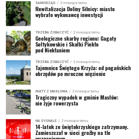
SAMORZĄD
2 miesiące temu
Rewitalizacja Doliny Silnicy: miasto
wybrało wykonawcę inwestycji
TRZEBA ZOBACZYĆ
2 miesiące temu
Geologiczne skarby regionu: Gagaty
Sołtykowskie i Skałki Piekło
pod Niekłaniem
TRZEBA ZOBACZYĆ
2 miesiące temu
Tajemnice Świętego Krzyża: od pogańskich
obrzędów po mroczne więzienie
FAKTY Z MASŁOWA
2 miesiące temu
Tragiczny wypadek w gminie Masłów:
nie żyje rowerzysta
NA SYGNALE
2 miesiące temu
14-latek ze świętokrzyskiego zatrzymany.
Zamieszczał w sieci groźby na tle
wyznaniowym