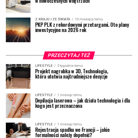
w nowoczesnych wnętrzach
Z KRAJU I ZE ŚWIATA
10 miesięcy temu
PKP PLK z rekordowymi przetargami. Oto plany
inwestycyjne na 2026 rok
PRZECZYTAJ TEŻ
LIFESTYLE
3 tygodnie temu
Projekt nagrobka w 3D. Technologia,
która ułatwia najtrudniejsze decyzje
LIFESTYLE
1 miesiąc temu
Depilacja laserowa – jak działa technologia i dla
kogo jest przeznaczona
LIFESTYLE
1 miesiąc temu
Rejestracja spadku we Francji – jakie
formalności należy dopełnić?