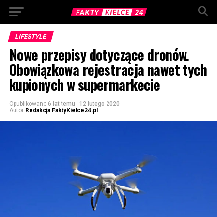
LIFESTYLE
Nowe przepisy dotyczące dronów.
Obowiązkowa rejestracja nawet tych
kupionych w supermarkecie
Opublikowano
6 lat temu
-
12 lutego 2020
Autor
Redakcja FaktyKielce24.pl