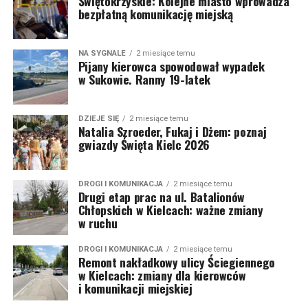
Świętokrzyskie: Kolejne miasto wprowadza
bezpłatną komunikację miejską
NA SYGNALE
2 miesiące temu
Pijany kierowca spowodował wypadek
w Sukowie. Ranny 19-latek
DZIEJE SIĘ
2 miesiące temu
Natalia Szroeder, Fukaj i Dżem: poznaj
gwiazdy Święta Kielc 2026
DROGI I KOMUNIKACJA
2 miesiące temu
Drugi etap prac na ul. Batalionów
Chłopskich w Kielcach: ważne zmiany
w ruchu
DROGI I KOMUNIKACJA
2 miesiące temu
Remont nakładkowy ulicy Ściegiennego
w Kielcach: zmiany dla kierowców
i komunikacji miejskiej