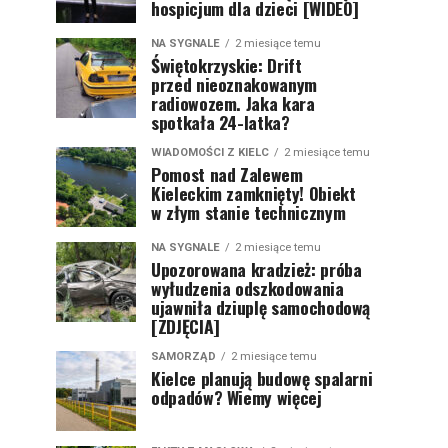
hospicjum dla dzieci [WIDEO]
NA SYGNALE
2 miesiące temu
Świętokrzyskie: Drift
przed nieoznakowanym
radiowozem. Jaka kara
spotkała 24-latka?
WIADOMOŚCI Z KIELC
2 miesiące temu
Pomost nad Zalewem
Kieleckim zamknięty! Obiekt
w złym stanie technicznym
NA SYGNALE
2 miesiące temu
Upozorowana kradzież: próba
wyłudzenia odszkodowania
ujawniła dziuplę samochodową
[ZDJĘCIA]
SAMORZĄD
2 miesiące temu
Kielce planują budowę spalarni
odpadów? Wiemy więcej