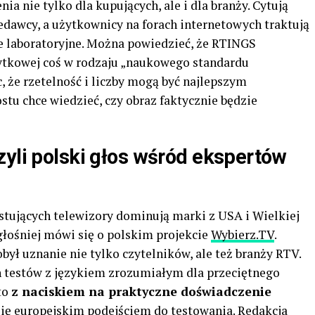
ia nie tylko dla kupujących, ale i dla branży. Cytują
edawcy, a użytkownicy na forach internetowych traktują
ne laboratoryjne. Można powiedzieć, że RTINGS
ytkowej coś w rodzaju „naukowego standardu
 że rzetelność i liczby mogą być najlepszym
tu chce wiedzieć, czy obraz faktycznie będzie
zyli polski głos wśród ekspertów
stujących telewizory dominują marki z USA i Wielkiej
głośniej mówi się o polskim projekcie
Wybierz.TV
.
był uznanie nie tylko czytelników, ale też branży RTV.
ch testów z językiem zrozumiałym dla przeciętnego
to
z naciskiem na praktyczne doświadczenie
się europejskim podejściem do testowania. Redakcja