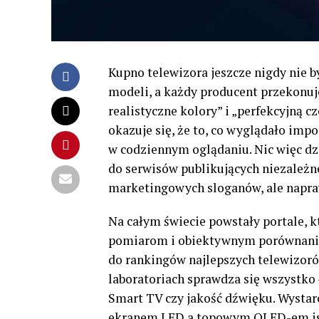
Kupno telewizora jeszcze nigdy nie b
modeli, a każdy producent przekonuje
realistyczne kolory” i „perfekcyjną 
okazuje się, że to, co wyglądało imp
w codziennym oglądaniu. Nic więc dz
do serwisów publikujących niezależne
marketingowych sloganów, ale napraw
Na całym świecie powstały portale, k
pomiarom i obiektywnym porównaniom
do rankingów najlepszych telewizorów
laboratoriach sprawdza się wszystko 
Smart TV czy jakość dźwięku. Wystar
ekranem LED a topowym OLED-em istn