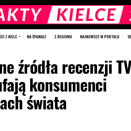
I Z KIELC
NA SYGNALE
Z REGIONU
NAJNOWSZE W PORTALU
S
ne źródła recenzji TV
ufają konsumenci
ach świata