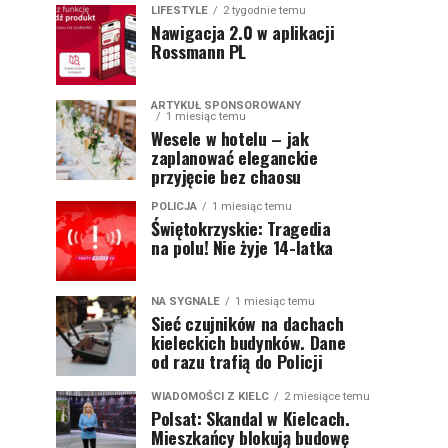
LIFESTYLE
2 tygodnie temu
Nawigacja 2.0 w aplikacji
Rossmann PL
ARTYKUŁ SPONSOROWANY
1 miesiąc temu
Wesele w hotelu – jak
zaplanować eleganckie
przyjęcie bez chaosu
POLICJA
1 miesiąc temu
Świętokrzyskie: Tragedia
na polu! Nie żyje 14-latka
NA SYGNALE
1 miesiąc temu
Sieć czujników na dachach
kieleckich budynków. Dane
od razu trafią do Policji
WIADOMOŚCI Z KIELC
2 miesiące temu
Polsat: Skandal w Kielcach.
Mieszkańcy blokują budowę