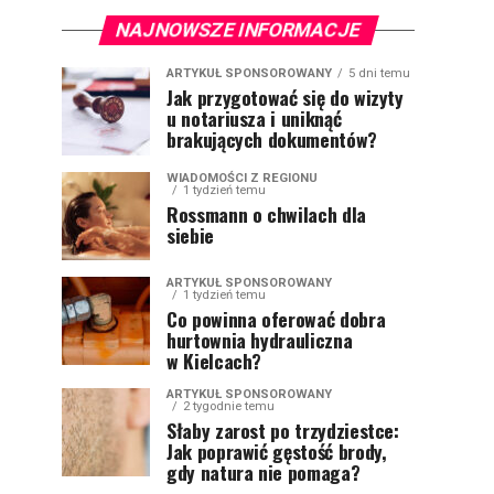
NAJNOWSZE INFORMACJE
ARTYKUŁ SPONSOROWANY
5 dni temu
Jak przygotować się do wizyty
u notariusza i uniknąć
brakujących dokumentów?
WIADOMOŚCI Z REGIONU
1 tydzień temu
Rossmann o chwilach dla
siebie
ARTYKUŁ SPONSOROWANY
1 tydzień temu
Co powinna oferować dobra
hurtownia hydrauliczna
w Kielcach?
ARTYKUŁ SPONSOROWANY
2 tygodnie temu
Słaby zarost po trzydziestce:
Jak poprawić gęstość brody,
gdy natura nie pomaga?