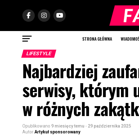
STRONA GŁÓWNA
WIADOMOŚC
LIFESTYLE
Najbardziej zaufa
serwisy, którym 
w różnych zakątk
Opublikowano
9 miesięcy temu
-
29 października 2025
Autor
Artykuł sponsorowany