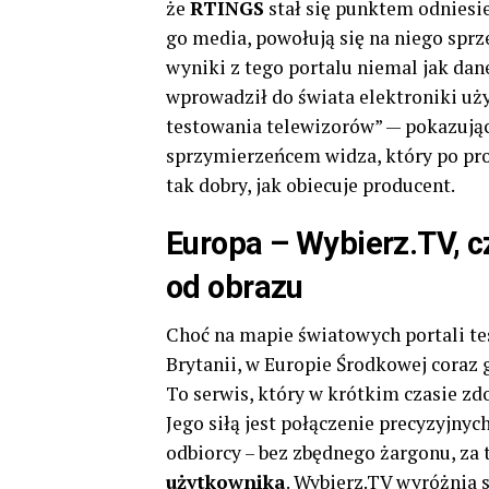
że
RTINGS
stał się punktem odniesien
go media, powołują się na niego sprz
wyniki z tego portalu niemal jak da
wprowadził do świata elektroniki uż
testowania telewizorów” — pokazując,
sprzymierzeńcem widza, który po pros
tak dobry, jak obiecuje producent.
Europa – Wybierz.TV, c
od obrazu
Choć na mapie światowych portali te
Brytanii, w Europie Środkowej coraz 
To serwis, który w krótkim czasie zdo
Jego siłą jest połączenie precyzyjny
odbiorcy – bez zbędnego żargonu, za 
użytkownika
. Wybierz.TV wyróżnia 