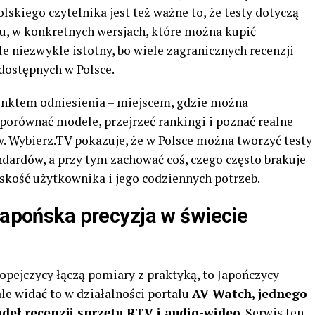
lskiego czytelnika jest też ważne to, że testy dotyczą
u, w konkretnych wersjach, które można kupić
le niezwykle istotny, bo wiele zagranicznych recenzji
dostępnych w Polsce.
punktem odniesienia – miejscem, gdzie można
ż porównać modele, przejrzeć rankingi i poznać realne
. Wybierz.TV pokazuje, że w Polsce można tworzyć testy
dardów, a przy tym zachować coś, czego często brakuje
kość użytkownika i jego codziennych potrzeb.
 japońska precyzja w świecie
ropejczycy łączą pomiary z praktyką, to Japończycy
ale widać to w działalności portalu
AV Watch, jednego
ódeł recenzji sprzętu RTV i audio-wideo
. Serwis ten