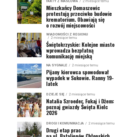
FAKTY Z MASŁOWA
2 miesiące temu
Mieszkańcy Domaszowic
protestują przeciwko budowie
krematorium. Obawiają się
o rozwój miejscowości
WIADOMOŚCI Z REGIONU
2 miesiące temu
Świętokrzyskie: Kolejne miasto
wprowadza bezpłatną
komunikację miejską
NA SYGNALE
2 miesiące temu
Pijany kierowca spowodował
wypadek w Sukowie. Ranny 19-
latek
DZIEJE SIĘ
2 miesiące temu
Natalia Szroeder, Fukaj i Dżem:
poznaj gwiazdy Święta Kielc
2026
DROGI I KOMUNIKACJA
2 miesiące temu
Drugi etap prac
na ul. Batalionów Chłopskich