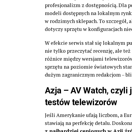
profesjonalizm z dostępnością. Dla po
modeli dostępnych na lokalnym rynk
w rodzimych sklepach. To szczegół, a
dotyczy sprzętu w konfiguracjach nie
W efekcie serwis stał się lokalnym 
nie tylko przeczytać recenzję, ale te
różnice między wersjami telewizorów
sprzętu na poziomie światowych stan
dużym zagranicznym redakcjom – blis
Azja – AV Watch, czyli
testów telewizorów
Jeśli Amerykanie ufają liczbom, a Eu
stawiają na perfekcję detalu. Doskon
z najbardziej cenionych w Azji źr