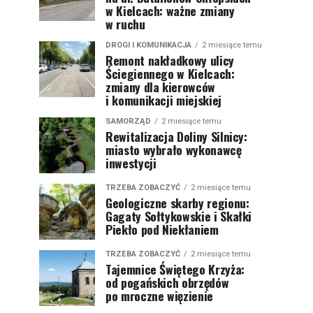
w Kielcach: ważne zmiany
w ruchu
DROGI I KOMUNIKACJA
2 miesiące temu
Remont nakładkowy ulicy
Ściegiennego w Kielcach:
zmiany dla kierowców
i komunikacji miejskiej
SAMORZĄD
2 miesiące temu
Rewitalizacja Doliny Silnicy:
miasto wybrało wykonawcę
inwestycji
TRZEBA ZOBACZYĆ
2 miesiące temu
Geologiczne skarby regionu:
Gagaty Sołtykowskie i Skałki
Piekło pod Niekłaniem
TRZEBA ZOBACZYĆ
2 miesiące temu
Tajemnice Świętego Krzyża:
od pogańskich obrzędów
po mroczne więzienie