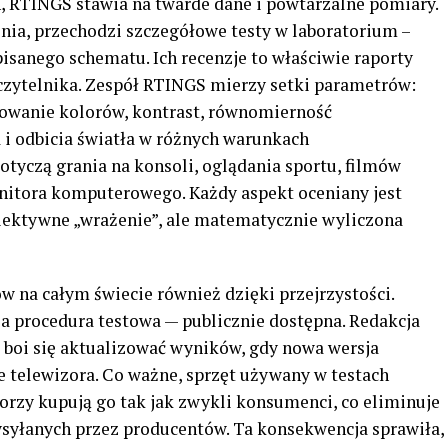
, RTINGS stawia na twarde dane i powtarzalne pomiary.
nia, przechodzi szczegółowe testy w laboratorium –
isanego schematu. Ich recenzje to właściwie raporty
 czytelnika. Zespół RTINGS mierzy setki parametrów:
rowanie kolorów, kontrast, równomierność
 i odbicia światła w różnych warunkach
tyczą grania na konsoli, oglądania sportu, filmów
onitora komputerowego. Każdy aspekt oceniany jest
iektywne „wrażenie”, ale matematycznie wyliczona
 na całym świecie również dzięki przejrzystości.
 procedura testowa — publicznie dostępna. Redakcja
 boi się aktualizować wyników, gdy nowa wersja
telewizora. Co ważne, sprzęt używany w testach
orzy kupują go tak jak zwykli konsumenci, co eliminuje
syłanych przez producentów. Ta konsekwencja sprawiła,