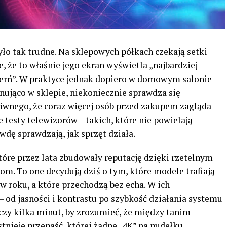
yło tak trudne. Na sklepowych półkach czekają setki
, że to właśnie jego ekran wyświetla „najbardziej
czerń”. W praktyce jednak dopiero w domowym salonie
onująco w sklepie, niekoniecznie sprawdza się
iwnego, że coraz więcej osób przed zakupem zagląda
 testy telewizorów – takich, które nie powielają
dę sprawdzają, jak sprzęt działa.
tóre przez lata zbudowały reputację dzięki rzetelnym
. To one decydują dziś o tym, które modele trafiają
 roku, a które przechodzą bez echa. W ich
– od jasności i kontrastu po szybkość działania systemu
czy kilka minut, by zrozumieć, że między tanim
ieje przepaść, której żadne „4K” na pudełku