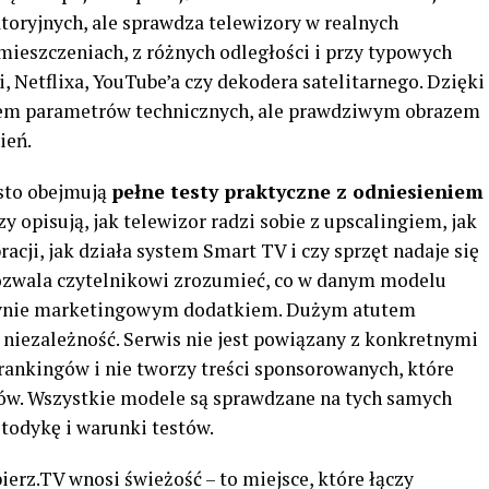
toryjnych, ale sprawdza telewizory w realnych
mieszczeniach, z różnych odległości i przy typowych
, Netflixa, YouTube’a czy dekodera satelitarnego. Dzięki
niem parametrów technicznych, ale prawdziwym obrazem
ień.
ęsto obejmują
pełne testy praktyczne z odniesieniem
zy opisują, jak telewizor radzi sobie z upscalingiem, jak
cji, jak działa system Smart TV i czy sprzęt nadaje się
pozwala czytelnikowi zrozumieć, co w danym modelu
jedynie marketingowym dodatkiem. Dużym atutem
i niezależność. Serwis nie jest powiązany z konkretnymi
rankingów i nie tworzy treści sponsorowanych, które
ów. Wszystkie modele są sprawdzane na tych samych
etodykę i warunki testów.
ierz.TV wnosi świeżość – to miejsce, które łączy