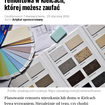
której możesz zaufać
Opublikowano
7 miesięcy temu
-
23 stycznia 2026
Autor
Artykuł sponsorowany
Źródło: pixabay.com Licencja: https://pixabay.com/pl/service/license
Planowanie remontu mieszkania lub domu w Kielcach
bywa wyzwaniem. Niezależnie od tego, czy chodzi