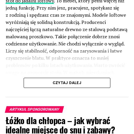
stół do jadalni loftowy
. To mebel, który pełni więcej niż
jedną funkcję. Przy nim jesz, pracujesz, spotykasz się
z rodziną i spędzasz czas ze znajomymi. Modele loftowe
wyróżniają się solidną konstrukcją. Producenci
najczęściej łączą naturalne drewno ze stalową podstawą
malowaną proszkowo. Takie połączenie dobrze znosi
codzienne użytkowanie. Nie chodzi wyłącznie o wygląd.
Liczy się stabilność, odporność na zarysowania i łatwe
czyszczenie blatu. W praktyce oznacza to mniej
problemów po kilku latach użytkowania. Warto zwrócić
uwagę na proporcje stołu. W małych mieszkaniach
sprawdzają się modele na cienkich stalowych nogach.
CZYTAJ DALEJ
Optycznie zajmują mniej miejsca i nie przytłaczają
wnętrza. W większych domach lepiej prezentują się
masywniejsze konstrukcje z grubym drewnianym
blatem. Takie rozwiązania można znaleźć w ofercie
ARTYKUŁ SPONSOROWANY
marki Staldrut Loft, która specjalizuje się w meblach
Łóżko dla chłopca – jak wybrać
inspirowanych stylem industrialnym.
(więcej…)
idealne miejsce do snu i zabawy?