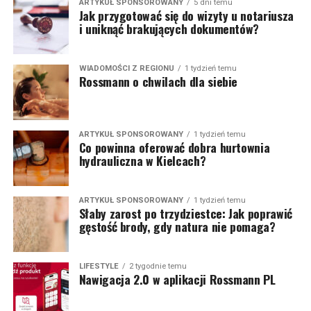
ARTYKUŁ SPONSOROWANY
5 dni temu
Jak przygotować się do wizyty u notariusza
i uniknąć brakujących dokumentów?
WIADOMOŚCI Z REGIONU
1 tydzień temu
Rossmann o chwilach dla siebie
ARTYKUŁ SPONSOROWANY
1 tydzień temu
Co powinna oferować dobra hurtownia
hydrauliczna w Kielcach?
ARTYKUŁ SPONSOROWANY
1 tydzień temu
Słaby zarost po trzydziestce: Jak poprawić
gęstość brody, gdy natura nie pomaga?
LIFESTYLE
2 tygodnie temu
Nawigacja 2.0 w aplikacji Rossmann PL