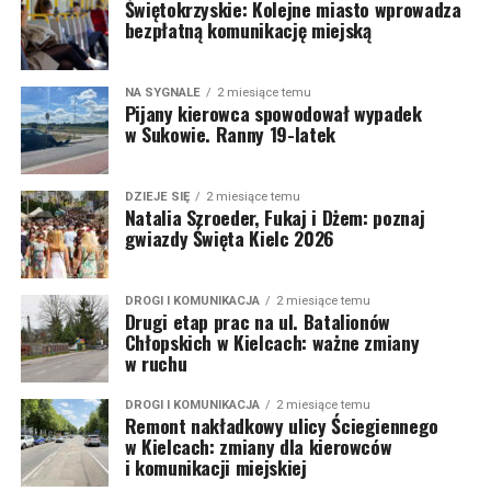
Świętokrzyskie: Kolejne miasto wprowadza
bezpłatną komunikację miejską
NA SYGNALE
2 miesiące temu
Pijany kierowca spowodował wypadek
w Sukowie. Ranny 19-latek
DZIEJE SIĘ
2 miesiące temu
Natalia Szroeder, Fukaj i Dżem: poznaj
gwiazdy Święta Kielc 2026
DROGI I KOMUNIKACJA
2 miesiące temu
Drugi etap prac na ul. Batalionów
Chłopskich w Kielcach: ważne zmiany
w ruchu
DROGI I KOMUNIKACJA
2 miesiące temu
Remont nakładkowy ulicy Ściegiennego
w Kielcach: zmiany dla kierowców
i komunikacji miejskiej