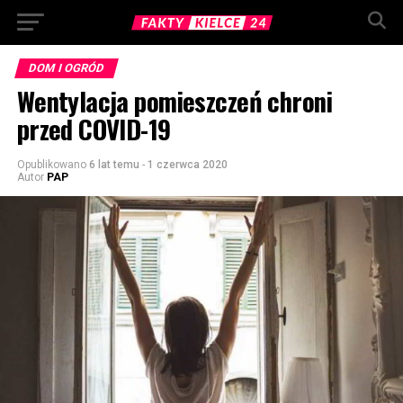
DOM I OGRÓD
Wentylacja pomieszczeń chroni
przed COVID-19
Opublikowano
6 lat temu
-
1 czerwca 2020
Autor
PAP