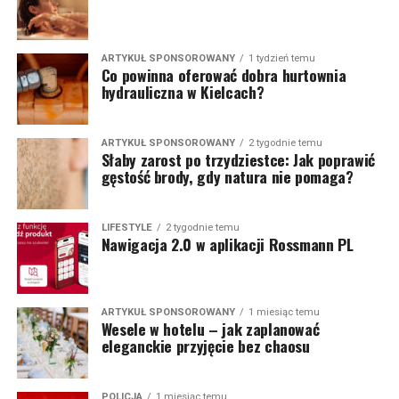
ARTYKUŁ SPONSOROWANY
1 tydzień temu
Co powinna oferować dobra hurtownia
hydrauliczna w Kielcach?
ARTYKUŁ SPONSOROWANY
2 tygodnie temu
Słaby zarost po trzydziestce: Jak poprawić
gęstość brody, gdy natura nie pomaga?
LIFESTYLE
2 tygodnie temu
Nawigacja 2.0 w aplikacji Rossmann PL
ARTYKUŁ SPONSOROWANY
1 miesiąc temu
Wesele w hotelu – jak zaplanować
eleganckie przyjęcie bez chaosu
POLICJA
1 miesiąc temu