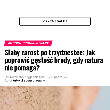
CZYTAJ DALEJ
ARTYKUŁ SPONSOROWANY
Słaby zarost po trzydziestce: Jak
poprawić gęstość brody, gdy natura
nie pomaga?
Opublikowano
2 tygodnie temu
-
27 lipca 2026
Autor
Artykuł sponsorowany