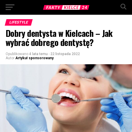
LIFESTYLE
Dobry dentysta w Kielcach – Jak
wybrać dobrego dentystę?
Opublikowano
4 lata temu
-
22 listopada 2022
Autor
Artykuł sponsorowany