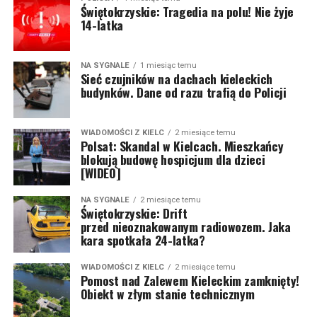
Świętokrzyskie: Tragedia na polu! Nie żyje
14-latka
NA SYGNALE
1 miesiąc temu
Sieć czujników na dachach kieleckich
budynków. Dane od razu trafią do Policji
WIADOMOŚCI Z KIELC
2 miesiące temu
Polsat: Skandal w Kielcach. Mieszkańcy
blokują budowę hospicjum dla dzieci
[WIDEO]
NA SYGNALE
2 miesiące temu
Świętokrzyskie: Drift
przed nieoznakowanym radiowozem. Jaka
kara spotkała 24-latka?
WIADOMOŚCI Z KIELC
2 miesiące temu
Pomost nad Zalewem Kieleckim zamknięty!
Obiekt w złym stanie technicznym