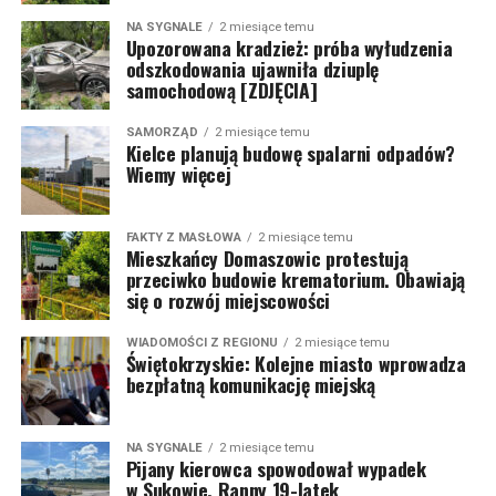
NA SYGNALE
2 miesiące temu
Upozorowana kradzież: próba wyłudzenia
odszkodowania ujawniła dziuplę
samochodową [ZDJĘCIA]
SAMORZĄD
2 miesiące temu
Kielce planują budowę spalarni odpadów?
Wiemy więcej
FAKTY Z MASŁOWA
2 miesiące temu
Mieszkańcy Domaszowic protestują
przeciwko budowie krematorium. Obawiają
się o rozwój miejscowości
WIADOMOŚCI Z REGIONU
2 miesiące temu
Świętokrzyskie: Kolejne miasto wprowadza
bezpłatną komunikację miejską
NA SYGNALE
2 miesiące temu
Pijany kierowca spowodował wypadek
w Sukowie. Ranny 19-latek