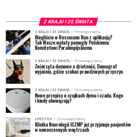
Z KRAJU I ZE ŚWIATA
Z KRAJU I ZE ŚWIATA
9 miesięcy temu
Biegliście w Rossmann Run z aplikacją?
Tak Wasze wpłaty pomogły Polskiemu
Komitetowi Paralimpijskiemu
Z KRAJU I ZE ŚWIATA
10 miesięcy temu
Zwierzęta domowe a dzietność. Demograf
wyjaśnia, gdzie szukać prawdziwych przyczyn
Z KRAJU I ZE ŚWIATA
10 miesięcy temu
Nowe przepisy o czujkach dymu i czadu. Kogo
i kiedy obowiązują?
LIFESTYLE
10 miesięcy temu
Klinika Neurologii ICZMP już przyjmuje pacjentów
w nowoczesnych wnętrzach