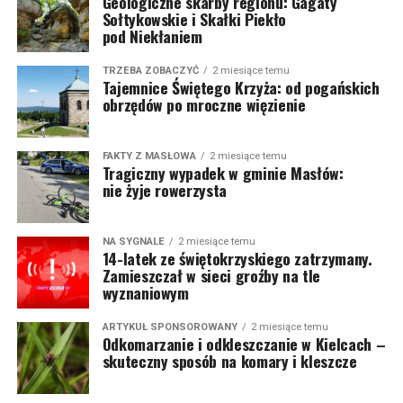
Geologiczne skarby regionu: Gagaty
Sołtykowskie i Skałki Piekło
pod Niekłaniem
TRZEBA ZOBACZYĆ
2 miesiące temu
Tajemnice Świętego Krzyża: od pogańskich
obrzędów po mroczne więzienie
FAKTY Z MASŁOWA
2 miesiące temu
Tragiczny wypadek w gminie Masłów:
nie żyje rowerzysta
NA SYGNALE
2 miesiące temu
14-latek ze świętokrzyskiego zatrzymany.
Zamieszczał w sieci groźby na tle
wyznaniowym
ARTYKUŁ SPONSOROWANY
2 miesiące temu
Odkomarzanie i odkleszczanie w Kielcach –
skuteczny sposób na komary i kleszcze