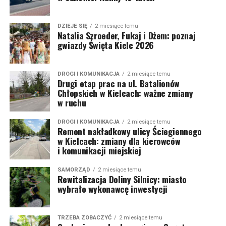
DZIEJE SIĘ
2 miesiące temu
Natalia Szroeder, Fukaj i Dżem: poznaj
gwiazdy Święta Kielc 2026
DROGI I KOMUNIKACJA
2 miesiące temu
Drugi etap prac na ul. Batalionów
Chłopskich w Kielcach: ważne zmiany
w ruchu
DROGI I KOMUNIKACJA
2 miesiące temu
Remont nakładkowy ulicy Ściegiennego
w Kielcach: zmiany dla kierowców
i komunikacji miejskiej
SAMORZĄD
2 miesiące temu
Rewitalizacja Doliny Silnicy: miasto
wybrało wykonawcę inwestycji
TRZEBA ZOBACZYĆ
2 miesiące temu