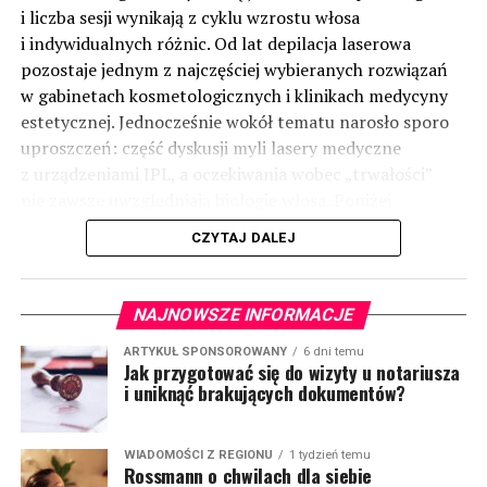
i liczba sesji wynikają z cyklu wzrostu włosa
i indywidualnych różnic. Od lat depilacja laserowa
pozostaje jednym z najczęściej wybieranych rozwiązań
w gabinetach kosmetologicznych i klinikach medycyny
estetycznej. Jednocześnie wokół tematu narosło sporo
uproszczeń: część dyskusji myli lasery medyczne
z urządzeniami IPL, a oczekiwania wobec „trwałości”
nie zawsze uwzględniają biologię włosa. Poniżej
uporządkowano najważniejsze informacje: jak działa
CZYTAJ DALEJ
technologia, kiedy ma uzasadnienie i o czym pamiętać
w praktyce.
(więcej…)
NAJNOWSZE INFORMACJE
ARTYKUŁ SPONSOROWANY
6 dni temu
Jak przygotować się do wizyty u notariusza
i uniknąć brakujących dokumentów?
WIADOMOŚCI Z REGIONU
1 tydzień temu
Rossmann o chwilach dla siebie