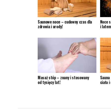
Saunowe noce – cudowny czas dla
Noce s
zdrowia i urody!
i latem
Masaż stóp – znany i stosowany
Sauna 
od tysięcy lat!
ciała i