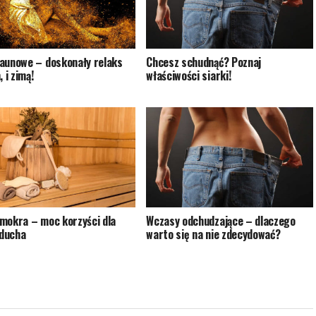
aunowe – doskonały relaks
Chcesz schudnąć? Poznaj
, i zimą!
właściwości siarki!
mokra – moc korzyści dla
Wczasy odchudzające – dlaczego
 ducha
warto się na nie zdecydować?