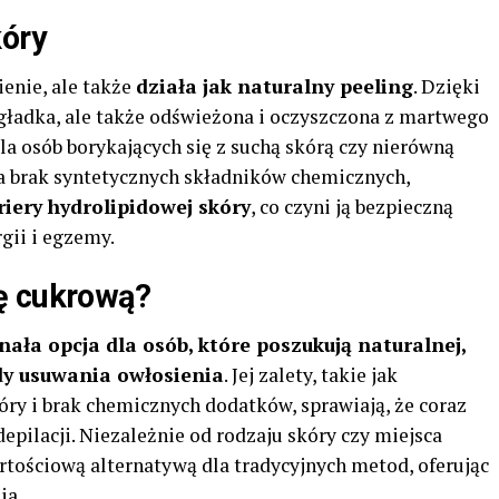
kóry
enie, ale także
działa jak naturalny peeling
. Dzięki
 gładka, ale także odświeżona i oczyszczona z martwego
la osób borykających się z suchą skórą czy nierówną
na brak syntetycznych składników chemicznych,
riery hydrolipidowej skóry
, co czyni ją bezpieczną
gii i egzemy.
ę cukrową?
ała opcja dla osób, które poszukują naturalnej,
dy usuwania owłosienia
. Jej zalety, takie jak
kóry i brak chemicznych dodatków, sprawiają, że coraz
depilacji. Niezależnie od rodzaju skóry czy miejsca
rtościową alternatywą dla tradycyjnych metod, oferując
ia.