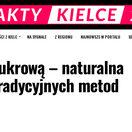
I Z KIELC
NA SYGNALE
Z REGIONU
NAJNOWSZE W PORTALU
S
cukrową – naturalna
tradycyjnych metod