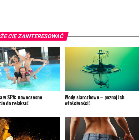
ŻE CIĘ ZAINTERESOWAĆ
a w SPA: nowoczesne
Wody siarczkowe – poznaj ich
cie do relaksu!
właściwości!