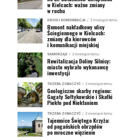
w Kielcach: ważne zmiany
w ruchu
DROGI I KOMUNIKACJA
2 miesiące temu
Remont nakładkowy ulicy
Ściegiennego w Kielcach:
zmiany dla kierowców
i komunikacji miejskiej
SAMORZĄD
2 miesiące temu
Rewitalizacja Doliny Silnicy:
miasto wybrało wykonawcę
inwestycji
TRZEBA ZOBACZYĆ
2 miesiące temu
Geologiczne skarby regionu:
Gagaty Sołtykowskie i Skałki
Piekło pod Niekłaniem
TRZEBA ZOBACZYĆ
2 miesiące temu
Tajemnice Świętego Krzyża:
od pogańskich obrzędów
po mroczne więzienie