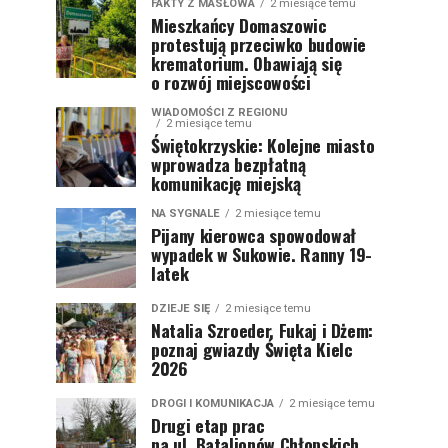
FAKTY Z MASŁOWA
2 miesiące temu
Mieszkańcy Domaszowic
protestują przeciwko budowie
krematorium. Obawiają się
o rozwój miejscowości
WIADOMOŚCI Z REGIONU
2 miesiące temu
Świętokrzyskie: Kolejne miasto
wprowadza bezpłatną
komunikację miejską
NA SYGNALE
2 miesiące temu
Pijany kierowca spowodował
wypadek w Sukowie. Ranny 19-
latek
DZIEJE SIĘ
2 miesiące temu
Natalia Szroeder, Fukaj i Dżem:
poznaj gwiazdy Święta Kielc
2026
DROGI I KOMUNIKACJA
2 miesiące temu
Drugi etap prac
na ul. Batalionów Chłopskich