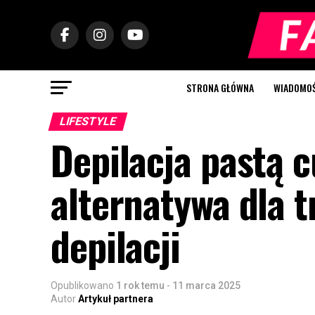
STRONA GŁÓWNA
WIADOMOŚC
LIFESTYLE
Depilacja pastą 
alternatywa dla 
depilacji
Opublikowano
1 rok temu
-
11 marca 2025
Autor
Artykuł partnera