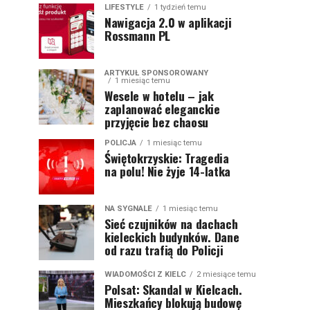
LIFESTYLE
1 tydzień temu
Nawigacja 2.0 w aplikacji
Rossmann PL
ARTYKUŁ SPONSOROWANY
1 miesiąc temu
Wesele w hotelu – jak
zaplanować eleganckie
przyjęcie bez chaosu
POLICJA
1 miesiąc temu
Świętokrzyskie: Tragedia
na polu! Nie żyje 14-latka
NA SYGNALE
1 miesiąc temu
Sieć czujników na dachach
kieleckich budynków. Dane
od razu trafią do Policji
WIADOMOŚCI Z KIELC
2 miesiące temu
Polsat: Skandal w Kielcach.
Mieszkańcy blokują budowę