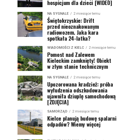
hospicjum dla dzieci [WIDEO]
NA SYGNALE
2 miesiące temu
Świętokrzyskie: Drift
przed nieoznakowanym
radiowozem. Jaka kara
spotkała 24-latka?
WIADOMOŚCI Z KIELC
2 miesiące temu
Pomost nad Zalewem
Kieleckim zamknięty! Obiekt
w złym stanie technicznym
NA SYGNALE
2 miesiące temu
Upozorowana kradzież: próba
wyłudzenia odszkodowania
ujawniła dziuplę samochodową
[ZDJĘCIA]
SAMORZĄD
2 miesiące temu
Kielce planują budowę spalarni
odpadów? Wiemy więcej