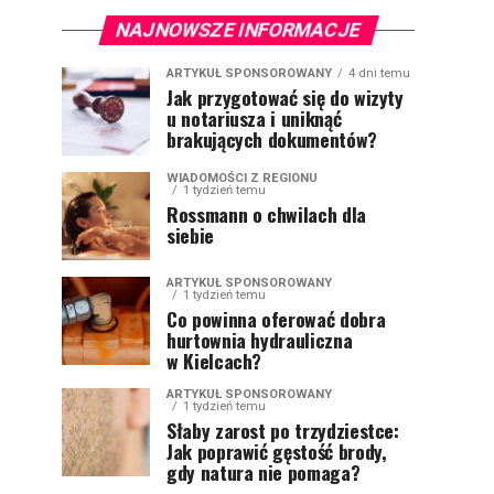
NAJNOWSZE INFORMACJE
ARTYKUŁ SPONSOROWANY
4 dni temu
Jak przygotować się do wizyty
u notariusza i uniknąć
brakujących dokumentów?
WIADOMOŚCI Z REGIONU
1 tydzień temu
Rossmann o chwilach dla
siebie
ARTYKUŁ SPONSOROWANY
1 tydzień temu
Co powinna oferować dobra
hurtownia hydrauliczna
w Kielcach?
ARTYKUŁ SPONSOROWANY
1 tydzień temu
Słaby zarost po trzydziestce:
Jak poprawić gęstość brody,
gdy natura nie pomaga?