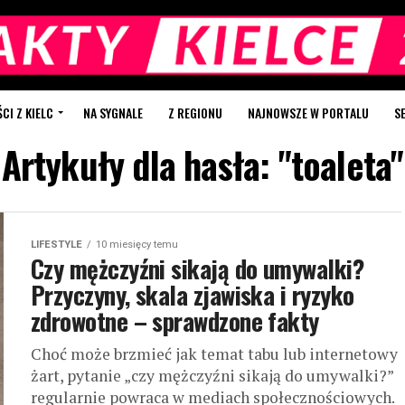
I Z KIELC
NA SYGNALE
Z REGIONU
NAJNOWSZE W PORTALU
S
Artykuły dla hasła: "toaleta"
LIFESTYLE
10 miesięcy temu
Czy mężczyźni sikają do umywalki?
Przyczyny, skala zjawiska i ryzyko
zdrowotne – sprawdzone fakty
Choć może brzmieć jak temat tabu lub internetowy
żart, pytanie „czy mężczyźni sikają do umywalki?”
regularnie powraca w mediach społecznościowych.