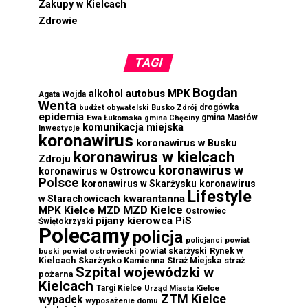
Zakupy w Kielcach
Zdrowie
TAGI
Bogdan
autobus MPK
alkohol
Agata Wojda
Wenta
drogówka
budżet obywatelski
Busko Zdrój
epidemia
Ewa Łukomska
gmina Masłów
gmina Chęciny
komunikacja miejska
Inwestycje
koronawirus
koronawirus w Busku
koronawirus w kielcach
Zdroju
koronawirus w
koronawirus w Ostrowcu
Polsce
koronawirus w Skarżysku
koronawirus
Lifestyle
kwarantanna
w Starachowicach
MZD Kielce
MPK Kielce
MZD
Ostrowiec
pijany kierowca
PiS
Świętokrzyski
Polecamy
policja
powiat
policjanci
powiat skarżyski
Rynek w
buski
powiat ostrowiecki
Kielcach
Skarżysko Kamienna
straż
Straż Miejska
Szpital wojewódzki w
pożarna
Kielcach
Targi Kielce
Urząd Miasta Kielce
ZTM Kielce
wypadek
wyposażenie domu