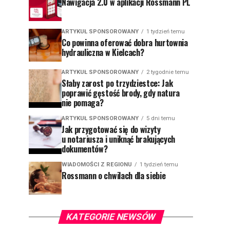
Nawigacja 2.0 w aplikacji Rossmann PL
ARTYKUŁ SPONSOROWANY
1 tydzień temu
Co powinna oferować dobra hurtownia
hydrauliczna w Kielcach?
ARTYKUŁ SPONSOROWANY
2 tygodnie temu
Słaby zarost po trzydziestce: Jak
poprawić gęstość brody, gdy natura
nie pomaga?
ARTYKUŁ SPONSOROWANY
5 dni temu
Jak przygotować się do wizyty
u notariusza i uniknąć brakujących
dokumentów?
WIADOMOŚCI Z REGIONU
1 tydzień temu
Rossmann o chwilach dla siebie
KATEGORIE NEWSÓW