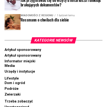
Jak przygotować się do wizyty u notariusza i uniknąć
brakujących dokumentów?
WIADOMOŚCI Z REGIONU
1 tydzień temu
Rossmann o chwilach dla siebie
KATEGORIE NEWSÓW
Artykuł sponsorowany
Artykuł sponsorowany
Informator miejski
Media
Urzędy i instytucje
Lifestyle
Dom i ogród
Podróże
Zwierzaki
Trzeba zobaczyć