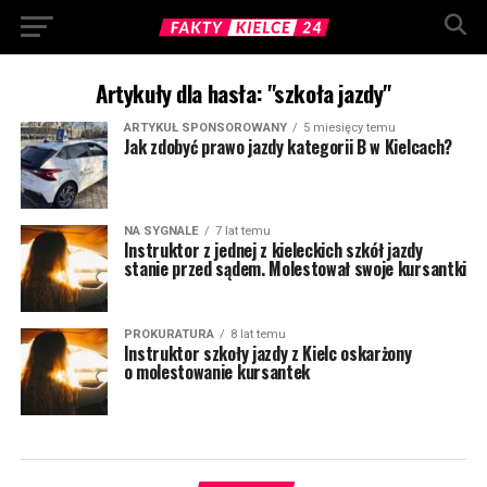
Artykuły dla hasła: "szkoła jazdy"
ARTYKUŁ SPONSOROWANY
5 miesięcy temu
Jak zdobyć prawo jazdy kategorii B w Kielcach?
NA SYGNALE
7 lat temu
Instruktor z jednej z kieleckich szkół jazdy
stanie przed sądem. Molestował swoje kursantki
PROKURATURA
8 lat temu
Instruktor szkoły jazdy z Kielc oskarżony
o molestowanie kursantek