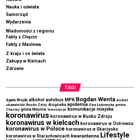
Nauka i oświata
Samorząd
Wydarzenia
Wiadomości z regionu
Fakty z Chęcin
Fakty z Masłowa
Z kraju i ze świata
Zakupy w Kielcach
Zdrowie
TAGI
Bogdan Wenta
autobus MPK
alkohol
Agata Wojda
budżet
epidemia
drogówka
Ewa Łukomska
obywatelski
Busko Zdrój
gmina
komunikacja miejska
gmina Masłów
Chęciny
Inwestycje
koronawirus
koronawirus w Busku Zdroju
koronawirus w kielcach
koronawirus w Ostrowcu
koronawirus w Polsce
koronawirus w Skarżysku
Lifestyle
kwarantanna
koronawirus w Starachowicach