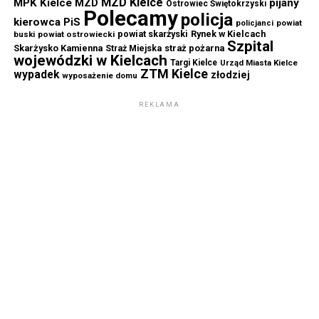
MZD Kielce
MPK Kielce
MZD
pijany
Ostrowiec Świętokrzyski
Polecamy
policja
kierowca
PiS
powiat
policjanci
powiat skarżyski
Rynek w Kielcach
buski
powiat ostrowiecki
Szpital
Skarżysko Kamienna
straż pożarna
Straż Miejska
wojewódzki w Kielcach
Targi Kielce
Urząd Miasta Kielce
ZTM Kielce
wypadek
złodziej
wyposażenie domu
REKLAMA