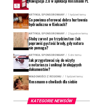
Nawigacja 2.0 w aplikacji Rossmann PL
ARTYKUŁ SPONSOROWANY
1 tydzień temu
Co powinna oferować dobra hurtownia
hydrauliczna w Kielcach?
ARTYKUŁ SPONSOROWANY
2 tygodnie temu
Słaby zarost po trzydziestce: Jak
poprawić gęstość brody, gdy natura
nie pomaga?
ARTYKUŁ SPONSOROWANY
5 dni temu
Jak przygotować się do wizyty
u notariusza i uniknąć brakujących
dokumentów?
WIADOMOŚCI Z REGIONU
1 tydzień temu
Rossmann o chwilach dla siebie
KATEGORIE NEWSÓW