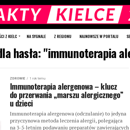
I Z KIELC
NA SYGNALE
Z REGIONU
NAJNOWSZE W PORTALU
S
dla hasła: "immunoterapia a
ZDROWIE
1 rok temu
Immunoterapia alergenowa – klucz
do przerwania „marszu alergicznego”
u dzieci
Immunoterapia alergenowa (odczulanie) to jedyna
przyczynowa metoda leczenia alergii, polegająca
na 3-5-letnim podawaniu preparatów zawierających