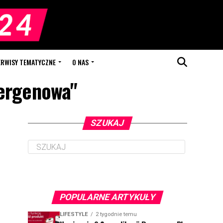
ERWISY TEMATYCZNE
O NAS
lergenowa"
SZUKAJ
POPULARNE ARTYKUŁY
LIFESTYLE
2 tygodnie temu