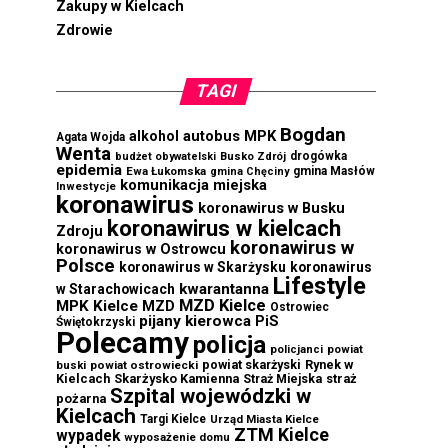
Zakupy w Kielcach
Zdrowie
TAGI
Bogdan
autobus MPK
alkohol
Agata Wojda
Wenta
drogówka
budżet obywatelski
Busko Zdrój
epidemia
Ewa Łukomska
gmina Masłów
gmina Chęciny
komunikacja miejska
Inwestycje
koronawirus
koronawirus w Busku
koronawirus w kielcach
Zdroju
koronawirus w
koronawirus w Ostrowcu
Polsce
koronawirus w Skarżysku
koronawirus
Lifestyle
kwarantanna
w Starachowicach
MZD Kielce
MPK Kielce
MZD
Ostrowiec
pijany kierowca
PiS
Świętokrzyski
Polecamy
policja
powiat
policjanci
powiat skarżyski
Rynek w
buski
powiat ostrowiecki
Kielcach
Skarżysko Kamienna
straż
Straż Miejska
Szpital wojewódzki w
pożarna
Kielcach
Targi Kielce
Urząd Miasta Kielce
ZTM Kielce
wypadek
wyposażenie domu