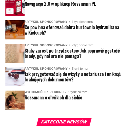
Nawigacja 2.0 w aplikacji Rossmann PL
ARTYKUŁ SPONSOROWANY
1 tydzień temu
Co powinna oferować dobra hurtownia hydrauliczna
w Kielcach?
ARTYKUŁ SPONSOROWANY
2 tygodnie temu
Słaby zarost po trzydziestce: Jak poprawić gęstość
brody, gdy natura nie pomaga?
ARTYKUŁ SPONSOROWANY
5 dni temu
Jak przygotować się do wizyty u notariusza i uniknąć
brakujących dokumentów?
WIADOMOŚCI Z REGIONU
1 tydzień temu
Rossmann o chwilach dla siebie
KATEGORIE NEWSÓW