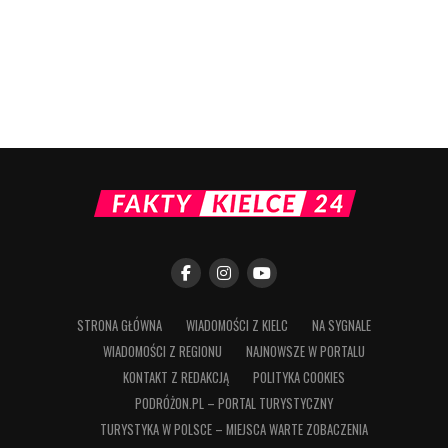
STRONA GŁÓWNA
WIADOMOŚCI Z KIELC
NA SYGNALE
WIADOMOŚCI Z REGIONU
NAJNOWSZE W PORTALU
KONTAKT Z REDAKCJĄ
POLITYKA COOKIES
PODRÓŻON.PL – PORTAL TURYSTYCZNY
TURYSTYKA W POLSCE – MIEJSCA WARTE ZOBACZENIA