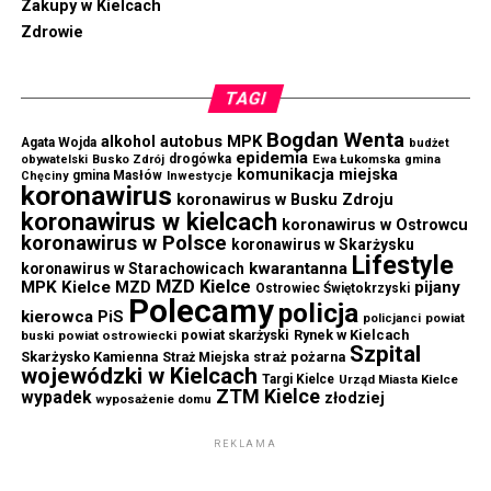
Zakupy w Kielcach
Zdrowie
TAGI
Bogdan Wenta
autobus MPK
alkohol
Agata Wojda
budżet
epidemia
drogówka
Ewa Łukomska
obywatelski
Busko Zdrój
gmina
komunikacja miejska
gmina Masłów
Chęciny
Inwestycje
koronawirus
koronawirus w Busku Zdroju
koronawirus w kielcach
koronawirus w Ostrowcu
koronawirus w Polsce
koronawirus w Skarżysku
Lifestyle
kwarantanna
koronawirus w Starachowicach
MZD Kielce
MPK Kielce
MZD
pijany
Ostrowiec Świętokrzyski
Polecamy
policja
kierowca
PiS
powiat
policjanci
powiat skarżyski
Rynek w Kielcach
buski
powiat ostrowiecki
Szpital
Skarżysko Kamienna
straż pożarna
Straż Miejska
wojewódzki w Kielcach
Targi Kielce
Urząd Miasta Kielce
ZTM Kielce
wypadek
złodziej
wyposażenie domu
REKLAMA