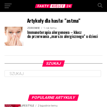
Artykuły dla hasła: "astma"
ZDROWIE
1 rok temu
Immunoterapia alergenowa – klucz
do przerwania „marszu alergicznego” u dzieci
SZUKAJ
POPULARNE ARTYKUŁY
LIFESTYLE
2 tygodnie temu