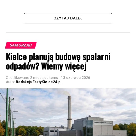
CZYTAJ DALEJ
SAMORZĄD
Kielce planują budowę spalarni
odpadów? Wiemy więcej
Opublikowano
2 miesiące temu
-
13 czerwca 2026
Autor
Redakcja FaktyKielce24.pl