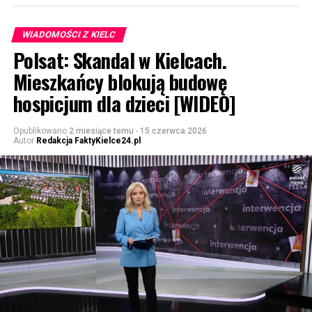
WIADOMOŚCI Z KIELC
Polsat: Skandal w Kielcach.
Mieszkańcy blokują budowę
hospicjum dla dzieci [WIDEO]
Opublikowano
2 miesiące temu
-
15 czerwca 2026
Autor
Redakcja FaktyKielce24.pl