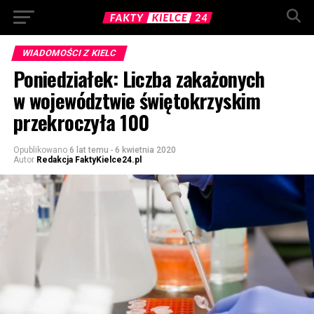
WIADOMOŚCI Z KIELC
Poniedziałek: Liczba zakażonych
w województwie świętokrzyskim
przekroczyła 100
Opublikowano
6 lat temu
-
6 kwietnia 2020
Autor
Redakcja FaktyKielce24.pl