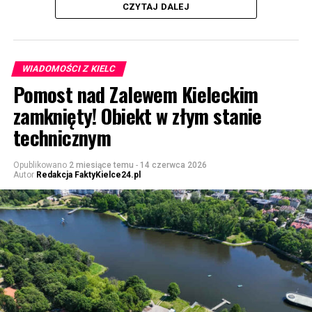
CZYTAJ DALEJ
WIADOMOŚCI Z KIELC
Pomost nad Zalewem Kieleckim
zamknięty! Obiekt w złym stanie
technicznym
Opublikowano
2 miesiące temu
-
14 czerwca 2026
Autor
Redakcja FaktyKielce24.pl