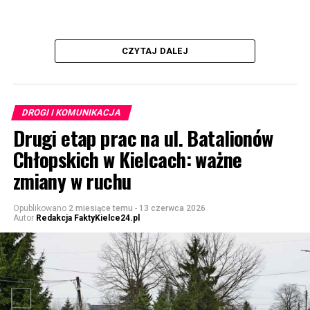
CZYTAJ DALEJ
DROGI I KOMUNIKACJA
Drugi etap prac na ul. Batalionów
Chłopskich w Kielcach: ważne
zmiany w ruchu
Opublikowano
2 miesiące temu
-
13 czerwca 2026
Autor
Redakcja FaktyKielce24.pl