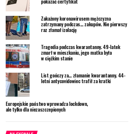
pokazać certyfikat
Zakażony koronawirusem mężczyzna
zatrzymany podczas… zakupów. Nie pierwszy
raz złamał izolację
Tragedia podczas kwarantanny. 49-latek
zmarł w mieszkaniu, jego matka była
w ciężkim stanie
List gończy za… złamanie kwarantanny. 44-
letni antycovidowiec trafił za kratki
Europejskie państwo wprowadza lockdown,
ale tylko dla niezaszczepionych
NA SYGNALE