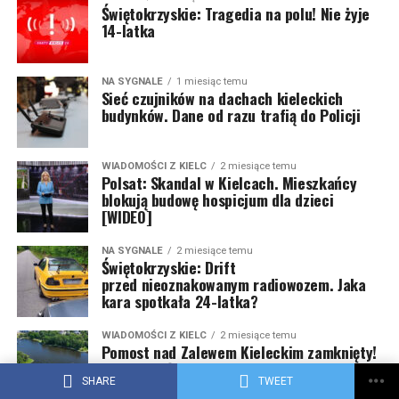
Świętokrzyskie: Tragedia na polu! Nie żyje
14-latka
NA SYGNALE
1 miesiąc temu
Sieć czujników na dachach kieleckich
budynków. Dane od razu trafią do Policji
WIADOMOŚCI Z KIELC
2 miesiące temu
Polsat: Skandal w Kielcach. Mieszkańcy
blokują budowę hospicjum dla dzieci
[WIDEO]
NA SYGNALE
2 miesiące temu
Świętokrzyskie: Drift
przed nieoznakowanym radiowozem. Jaka
kara spotkała 24-latka?
WIADOMOŚCI Z KIELC
2 miesiące temu
Pomost nad Zalewem Kieleckim zamknięty!
Obiekt w złym stanie technicznym
SHARE
TWEET