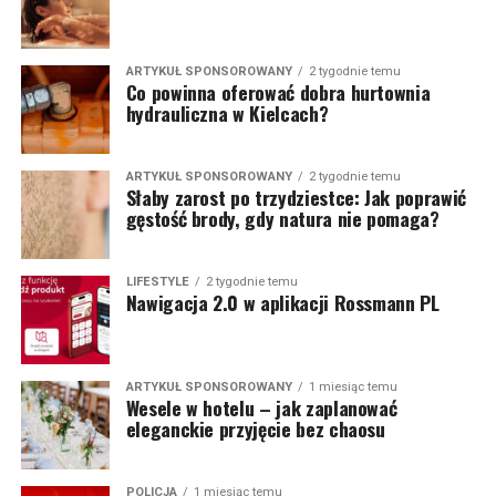
ARTYKUŁ SPONSOROWANY
2 tygodnie temu
Co powinna oferować dobra hurtownia
hydrauliczna w Kielcach?
ARTYKUŁ SPONSOROWANY
2 tygodnie temu
Słaby zarost po trzydziestce: Jak poprawić
gęstość brody, gdy natura nie pomaga?
LIFESTYLE
2 tygodnie temu
Nawigacja 2.0 w aplikacji Rossmann PL
ARTYKUŁ SPONSOROWANY
1 miesiąc temu
Wesele w hotelu – jak zaplanować
eleganckie przyjęcie bez chaosu
POLICJA
1 miesiąc temu