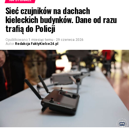
Sieć czujników na dachach
kieleckich budynków. Dane od razu
trafią do Policji
Opublikowano
1 miesiąc temu
-
29 czerwca 2026
Autor
Redakcja FaktyKielce24.pl