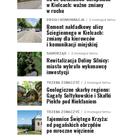
w Kielcach: ważne zmiany
w ruchu
DROGI I KOMUNIKACJA
2 miesiące temu
Remont nakładkowy ulicy
Ściegiennego w Kielcach:
zmiany dla kierowców
i komunikacji miejskiej
SAMORZĄD
2 miesiące temu
Rewitalizacja Doliny Silnicy:
miasto wybrało wykonawcę
inwestycji
TRZEBA ZOBACZYĆ
2 miesiące temu
Geologiczne skarby regionu:
Gagaty Sołtykowskie i Skałki
Piekło pod Niekłaniem
TRZEBA ZOBACZYĆ
2 miesiące temu
Tajemnice Świętego Krzyża:
od pogańskich obrzędów
po mroczne więzienie