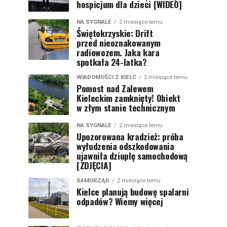
hospicjum dla dzieci [WIDEO]
NA SYGNALE
2 miesiące temu
Świętokrzyskie: Drift
przed nieoznakowanym
radiowozem. Jaka kara
spotkała 24-latka?
WIADOMOŚCI Z KIELC
2 miesiące temu
Pomost nad Zalewem
Kieleckim zamknięty! Obiekt
w złym stanie technicznym
NA SYGNALE
2 miesiące temu
Upozorowana kradzież: próba
wyłudzenia odszkodowania
ujawniła dziuplę samochodową
[ZDJĘCIA]
SAMORZĄD
2 miesiące temu
Kielce planują budowę spalarni
odpadów? Wiemy więcej