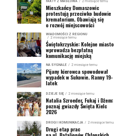
FAKTY Z MASŁOWA
2 miesiące temu
Mieszkańcy Domaszowic
protestują przeciwko budowie
krematorium. Obawiają się
o rozwój miejscowości
WIADOMOŚCI Z REGIONU
2 miesiące temu
Świętokrzyskie: Kolejne miasto
wprowadza bezpłatną
komunikację miejską
NA SYGNALE
2 miesiące temu
Pijany kierowca spowodował
wypadek w Sukowie. Ranny 19-
latek
DZIEJE SIĘ
2 miesiące temu
Natalia Szroeder, Fukaj i Dżem:
poznaj gwiazdy Święta Kielc
2026
DROGI I KOMUNIKACJA
2 miesiące temu
Drugi etap prac
na ul. Batalionów Chłopskich