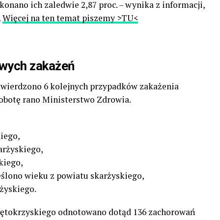
onano ich zaledwie 2,87 proc. – wynika z informacji,
.
Więcej na ten temat piszemy >TU<
owych zakażeń
wierdzono 6 kolejnych przypadków zakażenia
botę rano Ministerstwo Zdrowia.
iego,
arżyskiego,
kiego,
reślono wieku z powiatu skarżyskiego,
żyskiego.
iętokrzyskiego odnotowano dotąd 136 zachorowań