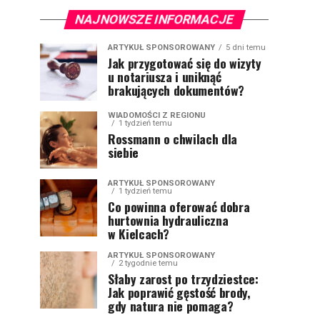
NAJNOWSZE INFORMACJE
ARTYKUŁ SPONSOROWANY
5 dni temu
Jak przygotować się do wizyty
u notariusza i uniknąć
brakujących dokumentów?
WIADOMOŚCI Z REGIONU
1 tydzień temu
Rossmann o chwilach dla
siebie
ARTYKUŁ SPONSOROWANY
1 tydzień temu
Co powinna oferować dobra
hurtownia hydrauliczna
w Kielcach?
ARTYKUŁ SPONSOROWANY
2 tygodnie temu
Słaby zarost po trzydziestce:
Jak poprawić gęstość brody,
gdy natura nie pomaga?