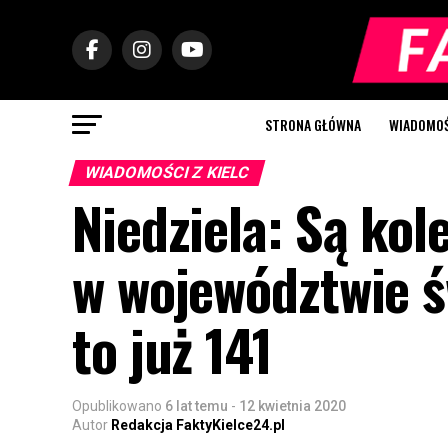
STRONA GŁÓWNA
WIADOMOŚC
WIADOMOŚCI Z KIELC
Niedziela: Są kol
w województwie 
to już 141
Opublikowano
6 lat temu
-
12 kwietnia 2020
Autor
Redakcja FaktyKielce24.pl