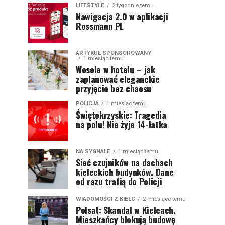
LIFESTYLE
2 tygodnie temu
Nawigacja 2.0 w aplikacji
Rossmann PL
ARTYKUŁ SPONSOROWANY
1 miesiąc temu
Wesele w hotelu – jak
zaplanować eleganckie
przyjęcie bez chaosu
POLICJA
1 miesiąc temu
Świętokrzyskie: Tragedia
na polu! Nie żyje 14-latka
NA SYGNALE
1 miesiąc temu
Sieć czujników na dachach
kieleckich budynków. Dane
od razu trafią do Policji
WIADOMOŚCI Z KIELC
2 miesiące temu
Polsat: Skandal w Kielcach.
Mieszkańcy blokują budowę