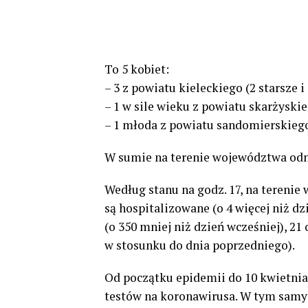
To 5 kobiet:
– 3 z powiatu kieleckiego (2 starsze i
– 1 w sile wieku z powiatu skarżyskie
– 1 młoda z powiatu sandomierskieg
W sumie na terenie województwa od
Według stanu na godz. 17, na tereni
są hospitalizowane (o 4 więcej niż d
(o 350 mniej niż dzień wcześniej), 
w stosunku do dnia poprzedniego).
Od początku epidemii do 10 kwietni
testów na koronawirusa. W tym samym