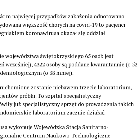
skim najwięcej przypadków zakażenia odnotowano
ydowana większość chorych na covid-19 to pacjenci
 Ogniskiem koronawirusa okazał się oddział
nie województwa świętokrzyskiego 65 osób jest
eń wcześniej), 4322 osoby są poddane kwarantannie (o 52
idemiologicznym (o 38 mniej).
 uruchomione zostanie niebawem trzecie laboratorium,
entów próbki. To szpital specjalistyczny
iły już specjalistyczny sprzęt do prowadzenia takich
andomierskie laboratorium zacznie działać.
rusa wykonuje Wojewódzka Stacja Sanitarno-
Regionalne Centrum Naukowo-Technologiczne