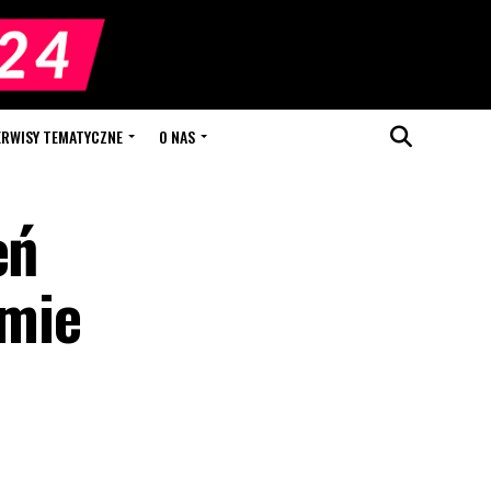
ERWISY TEMATYCZNE
O NAS
eń
umie