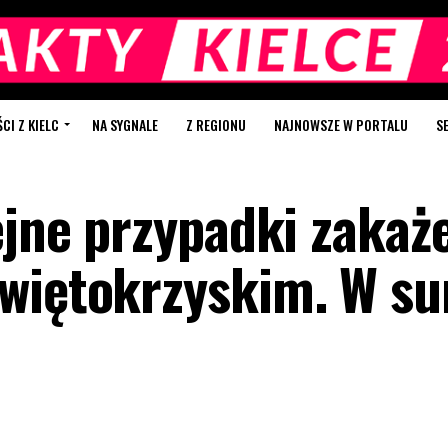
I Z KIELC
NA SYGNALE
Z REGIONU
NAJNOWSZE W PORTALU
S
ejne przypadki zakaż
świętokrzyskim. W s