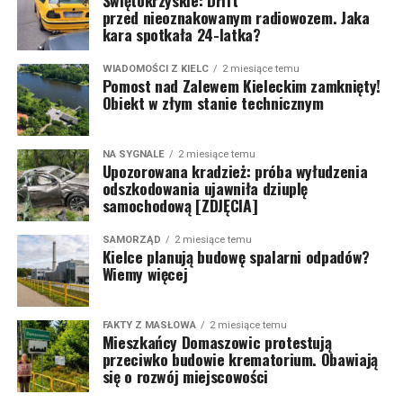
Świętokrzyskie: Drift
przed nieoznakowanym radiowozem. Jaka
kara spotkała 24-latka?
WIADOMOŚCI Z KIELC
2 miesiące temu
Pomost nad Zalewem Kieleckim zamknięty!
Obiekt w złym stanie technicznym
NA SYGNALE
2 miesiące temu
Upozorowana kradzież: próba wyłudzenia
odszkodowania ujawniła dziuplę
samochodową [ZDJĘCIA]
SAMORZĄD
2 miesiące temu
Kielce planują budowę spalarni odpadów?
Wiemy więcej
FAKTY Z MASŁOWA
2 miesiące temu
Mieszkańcy Domaszowic protestują
przeciwko budowie krematorium. Obawiają
się o rozwój miejscowości