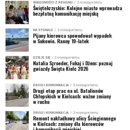
WIADOMOŚCI Z REGIONU
2 miesiące temu
Świętokrzyskie: Kolejne miasto wprowadza
bezpłatną komunikację miejską
NA SYGNALE
2 miesiące temu
Pijany kierowca spowodował wypadek
w Sukowie. Ranny 19-latek
DZIEJE SIĘ
2 miesiące temu
Natalia Szroeder, Fukaj i Dżem: poznaj
gwiazdy Święta Kielc 2026
DROGI I KOMUNIKACJA
2 miesiące temu
Drugi etap prac na ul. Batalionów
Chłopskich w Kielcach: ważne zmiany
w ruchu
DROGI I KOMUNIKACJA
2 miesiące temu
Remont nakładkowy ulicy Ściegiennego
w Kielcach: zmiany dla kierowców
i komunikacji miejskiej