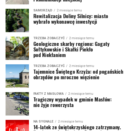
SAMORZĄD
2 miesiące temu
Rewitalizacja Doliny Silnicy: miasto
wybrało wykonawcę inwestycji
TRZEBA ZOBACZYĆ
2 miesiące temu
Geologiczne skarby regionu: Gagaty
Sołtykowskie i Skałki Piekło
pod Niekłaniem
TRZEBA ZOBACZYĆ
2 miesiące temu
Tajemnice Świętego Krzyża: od pogańskich
obrzędów po mroczne więzienie
FAKTY Z MASŁOWA
2 miesiące temu
Tragiczny wypadek w gminie Masłów:
nie żyje rowerzysta
NA SYGNALE
2 miesiące temu
14-latek ze świętokrzyskiego zatrzymany.