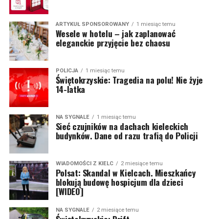
ARTYKUŁ SPONSOROWANY
1 miesiąc temu
Wesele w hotelu – jak zaplanować
eleganckie przyjęcie bez chaosu
POLICJA
1 miesiąc temu
Świętokrzyskie: Tragedia na polu! Nie żyje
14-latka
NA SYGNALE
1 miesiąc temu
Sieć czujników na dachach kieleckich
budynków. Dane od razu trafią do Policji
WIADOMOŚCI Z KIELC
2 miesiące temu
Polsat: Skandal w Kielcach. Mieszkańcy
blokują budowę hospicjum dla dzieci
[WIDEO]
NA SYGNALE
2 miesiące temu