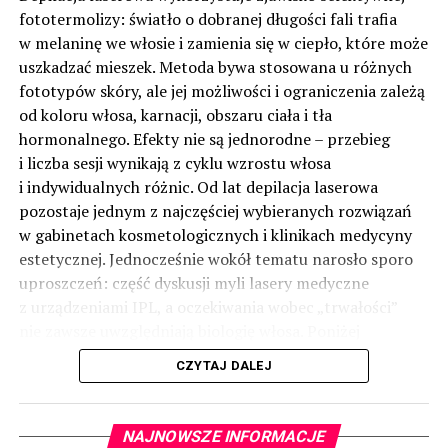
fototermolizy: światło o dobranej długości fali trafia
w melaninę we włosie i zamienia się w ciepło, które może
uszkadzać mieszek. Metoda bywa stosowana u różnych
fototypów skóry, ale jej możliwości i ograniczenia zależą
od koloru włosa, karnacji, obszaru ciała i tła
hormonalnego. Efekty nie są jednorodne – przebieg
i liczba sesji wynikają z cyklu wzrostu włosa
i indywidualnych różnic. Od lat depilacja laserowa
pozostaje jednym z najczęściej wybieranych rozwiązań
w gabinetach kosmetologicznych i klinikach medycyny
estetycznej. Jednocześnie wokół tematu narosło sporo
uproszczeń: część dyskusji myli lasery medyczne
z urządzeniami IPL, a oczekiwania wobec „trwałości”
nie zawsze uwzględniają biologię włosa. Poniżej
uporządkowano najważniejsze informacje: jak działa
CZYTAJ DALEJ
technologia, kiedy ma uzasadnienie i o czym pamiętać
w praktyce.
(więcej…)
NAJNOWSZE INFORMACJE