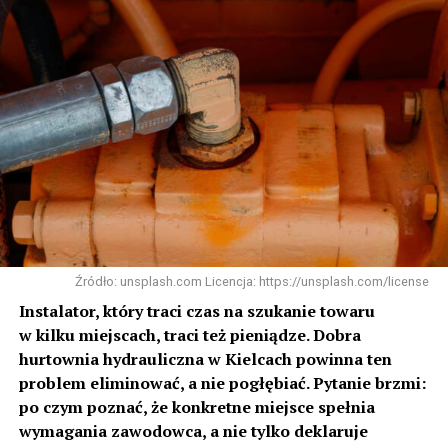
Źródło: unsplash.com Licencja: https://unsplash.com/license
Instalator, który traci czas na szukanie towaru
w kilku miejscach, traci też pieniądze. Dobra
hurtownia hydrauliczna w Kielcach powinna ten
problem eliminować, a nie pogłębiać. Pytanie brzmi:
po czym poznać, że konkretne miejsce spełnia
wymagania zawodowca, a nie tylko deklaruje