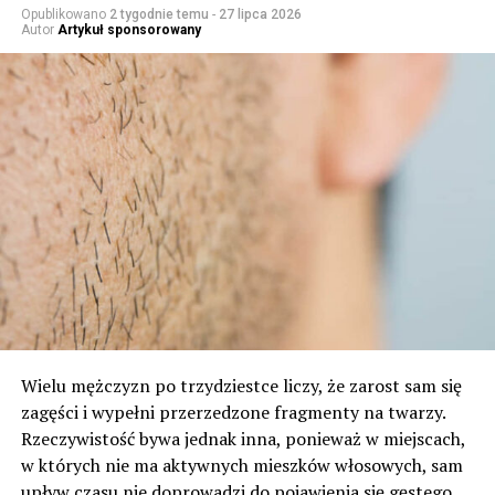
Opublikowano
2 tygodnie temu
-
27 lipca 2026
Autor
Artykuł sponsorowany
Wielu mężczyzn po trzydziestce liczy, że zarost sam się
zagęści i wypełni przerzedzone fragmenty na twarzy.
Rzeczywistość bywa jednak inna, ponieważ w miejscach,
w których nie ma aktywnych mieszków włosowych, sam
upływ czasu nie doprowadzi do pojawienia się gęstego