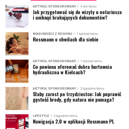
ARTYKUŁ SPONSOROWANY
5 dni temu
Jak przygotować się do wizyty u notariusza
i uniknąć brakujących dokumentów?
WIADOMOŚCI Z REGIONU
1 tydzień temu
Rossmann o chwilach dla siebie
ARTYKUŁ SPONSOROWANY
1 tydzień temu
Co powinna oferować dobra hurtownia
hydrauliczna w Kielcach?
ARTYKUŁ SPONSOROWANY
2 tygodnie temu
Słaby zarost po trzydziestce: Jak poprawić
gęstość brody, gdy natura nie pomaga?
LIFESTYLE
2 tygodnie temu
Nawigacja 2.0 w aplikacji Rossmann PL