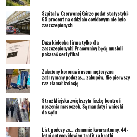
Szpital w Czerwonej Górze podał statystyki:
65 procent na oddziale covidowym nie było
zaszczepionych
Duża kielecka firma tylko dla
zaszczepionych! Pracownicy będą musieli
pokazać certyfikat
Zakażony koronawirusem mężczyzna
zatrzymany podczas… zakupów. Nie pierwszy
raz złamał izolację
Straż Miejska zwiększyła liczbę kontroli
noszenia maseczek. Są mandaty i wnioski
do sądu
List gończy za… złamanie kwarantanny. 44-
letni antycovidowiec trafił za kratki