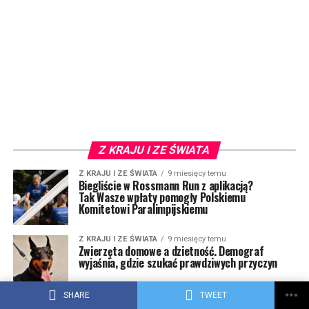
Z KRAJU I ZE ŚWIATA
Z KRAJU I ZE ŚWIATA
9 miesięcy temu
Biegliście w Rossmann Run z aplikacją?
Tak Wasze wpłaty pomogły Polskiemu
Komitetowi Paralimpijskiemu
Z KRAJU I ZE ŚWIATA
9 miesięcy temu
Zwierzęta domowe a dzietność. Demograf
wyjaśnia, gdzie szukać prawdziwych przyczyn
SHARE
TWEET
Z KRAJU I ZE ŚWIATA
9 miesięcy temu