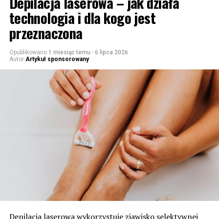
Depilacja laserowa – jak działa
technologia i dla kogo jest
przeznaczona
Opublikowano
1 miesiąc temu
-
6 lipca 2026
Autor
Artykuł sponsorowany
Depilacja laserowa wykorzystuje zjawisko selektywnej