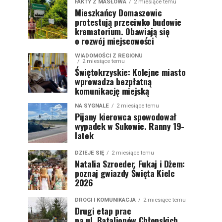
FAKTY Z MASŁOWA
2 miesiące temu
Mieszkańcy Domaszowic
protestują przeciwko budowie
krematorium. Obawiają się
o rozwój miejscowości
WIADOMOŚCI Z REGIONU
2 miesiące temu
Świętokrzyskie: Kolejne miasto
wprowadza bezpłatną
komunikację miejską
NA SYGNALE
2 miesiące temu
Pijany kierowca spowodował
wypadek w Sukowie. Ranny 19-
latek
DZIEJE SIĘ
2 miesiące temu
Natalia Szroeder, Fukaj i Dżem:
poznaj gwiazdy Święta Kielc
2026
DROGI I KOMUNIKACJA
2 miesiące temu
Drugi etap prac
na ul. Batalionów Chłopskich