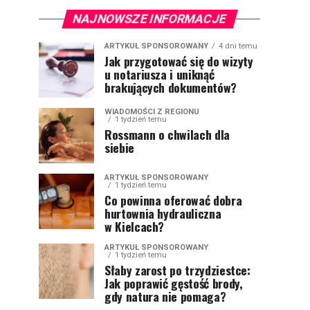
NAJNOWSZE INFORMACJE
ARTYKUŁ SPONSOROWANY
4 dni temu
Jak przygotować się do wizyty
u notariusza i uniknąć
brakujących dokumentów?
WIADOMOŚCI Z REGIONU
1 tydzień temu
Rossmann o chwilach dla
siebie
ARTYKUŁ SPONSOROWANY
1 tydzień temu
Co powinna oferować dobra
hurtownia hydrauliczna
w Kielcach?
ARTYKUŁ SPONSOROWANY
1 tydzień temu
Słaby zarost po trzydziestce:
Jak poprawić gęstość brody,
gdy natura nie pomaga?