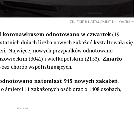
ZDJĘCIE ILUSTRACYJNE fot. YouTube
eń koronawirusem odnotowano w czwartek
(19
 ostatnich dniach liczba nowych zakażeń kształtowała się
ażeń. Najwięcej nowych przypadków odnotowano
azowieckim (3041) i wielkopolskim (2153).
Zmarło
4 bez chorób współistniejących.
 odnotowano natomiast 945 nowych zakażeń
.
 śmierci 11 zakażonych osób oraz o 1408 osobach,