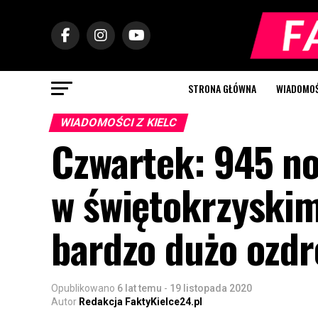
STRONA GŁÓWNA
WIADOMOŚC
WIADOMOŚCI Z KIELC
Czwartek: 945 n
w świętokrzyskim 
bardzo dużo ozdr
Opublikowano
6 lat temu
-
19 listopada 2020
Autor
Redakcja FaktyKielce24.pl