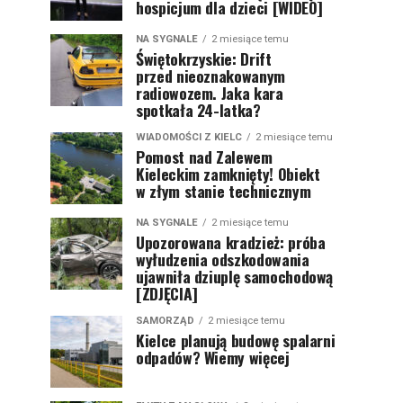
hospicjum dla dzieci [WIDEO]
NA SYGNALE
2 miesiące temu
Świętokrzyskie: Drift
przed nieoznakowanym
radiowozem. Jaka kara
spotkała 24-latka?
WIADOMOŚCI Z KIELC
2 miesiące temu
Pomost nad Zalewem
Kieleckim zamknięty! Obiekt
w złym stanie technicznym
NA SYGNALE
2 miesiące temu
Upozorowana kradzież: próba
wyłudzenia odszkodowania
ujawniła dziuplę samochodową
[ZDJĘCIA]
SAMORZĄD
2 miesiące temu
Kielce planują budowę spalarni
odpadów? Wiemy więcej