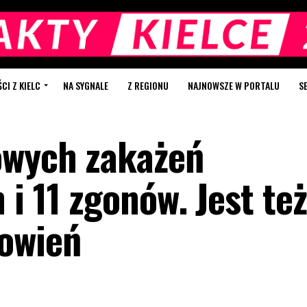
I Z KIELC
NA SYGNALE
Z REGIONU
NAJNOWSZE W PORTALU
S
owych zakażeń
i 11 zgonów. Jest też
owień