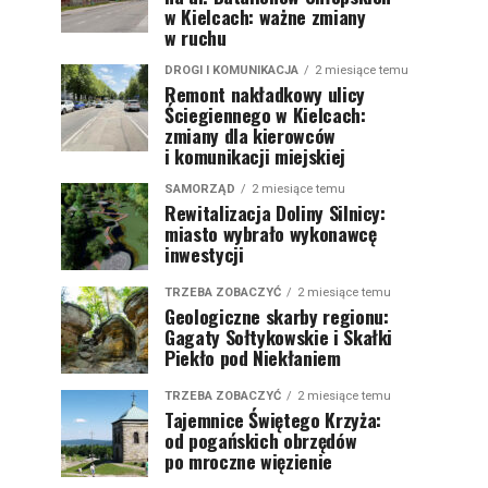
w Kielcach: ważne zmiany
w ruchu
DROGI I KOMUNIKACJA
2 miesiące temu
Remont nakładkowy ulicy
Ściegiennego w Kielcach:
zmiany dla kierowców
i komunikacji miejskiej
SAMORZĄD
2 miesiące temu
Rewitalizacja Doliny Silnicy:
miasto wybrało wykonawcę
inwestycji
TRZEBA ZOBACZYĆ
2 miesiące temu
Geologiczne skarby regionu:
Gagaty Sołtykowskie i Skałki
Piekło pod Niekłaniem
TRZEBA ZOBACZYĆ
2 miesiące temu
Tajemnice Świętego Krzyża:
od pogańskich obrzędów
po mroczne więzienie