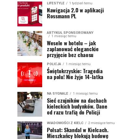
LIFESTYLE
1 tydzień temu
Nawigacja 2.0 w aplikacji
Rossmann PL
ARTYKUŁ SPONSOROWANY
1 miesiąc temu
Wesele w hotelu – jak
zaplanować eleganckie
przyjęcie bez chaosu
POLICJA
1 miesiąc temu
Świętokrzyskie: Tragedia
na polu! Nie żyje 14-latka
NA SYGNALE
1 miesiąc temu
Sieć czujników na dachach
kieleckich budynków. Dane
od razu trafią do Policji
WIADOMOŚCI Z KIELC
2 miesiące temu
Polsat: Skandal w Kielcach.
Mieszkańcy blokują budowę