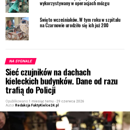
wykorzystywany w operacjach mózgu
Święto wcześniaków. W tym roku w szpitalu
na Czarnowie urodziło się ich już 200
NA SYGNALE
Sieć czujników na dachach
kieleckich budynków. Dane od razu
trafią do Policji
Opublikowano
1 miesiąc temu
-
29 czerwca 2026
Autor
Redakcja FaktyKielce24.pl