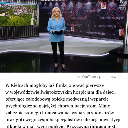
fot. YouTube / polsatnews.pl
W Kielcach mogłoby już funkcjonować pierwsze
w województwie świętokrzyskim hospicjum dla dzieci,
oferujące całodobową opiekę medyczną i wsparcie
psychologiczne najciężej chorym pacjentom. Mimo
zabezpieczonego finansowania, wsparcia sponsorów
oraz gotowego zespołu specjalistów ealizacja inwestycji
utknęła w martwym punkcie.
Przyczyną impasu jest