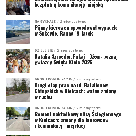
bezpłatną komunikację miejską
NA SYGNALE
2 miesiące temu
Pijany kierowca spowodował wypadek
w Sukowie. Ranny 19-latek
DZIEJE SIĘ
2 miesiące temu
Natalia Szroeder, Fukaj i Dżem: poznaj
gwiazdy Święta Kielc 2026
DROGI I KOMUNIKACJA
2 miesiące temu
Drugi etap prac na ul. Batalionów
Chłopskich w Kielcach: ważne zmiany
w ruchu
DROGI I KOMUNIKACJA
2 miesiące temu
Remont nakładkowy ulicy Ściegiennego
w Kielcach: zmiany dla kierowców
i komunikacji miejskiej