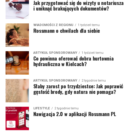
Jak przygotować się do wizyty u notariusza
i uniknąć brakujących dokumentów?
WIADOMOŚCI Z REGIONU
1 tydzień temu
Rossmann o chwilach dla siebie
ARTYKUŁ SPONSOROWANY
1 tydzień temu
Co powinna oferować dobra hurtownia
hydrauliczna w Kielcach?
ARTYKUŁ SPONSOROWANY
2 tygodnie temu
Słaby zarost po trzydziestce: Jak poprawić
gęstość brody, gdy natura nie pomaga?
LIFESTYLE
2 tygodnie temu
Nawigacja 2.0 w aplikacji Rossmann PL