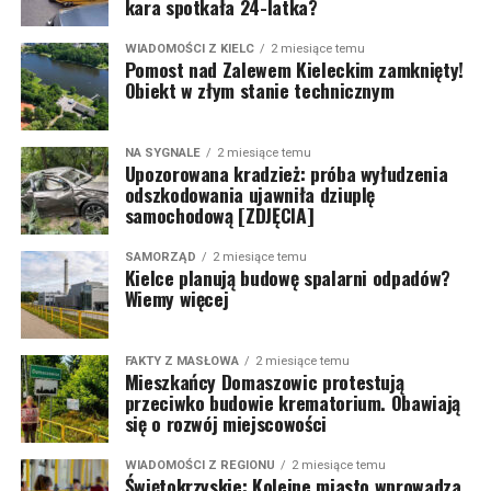
kara spotkała 24-latka?
WIADOMOŚCI Z KIELC
2 miesiące temu
Pomost nad Zalewem Kieleckim zamknięty!
Obiekt w złym stanie technicznym
NA SYGNALE
2 miesiące temu
Upozorowana kradzież: próba wyłudzenia
odszkodowania ujawniła dziuplę
samochodową [ZDJĘCIA]
SAMORZĄD
2 miesiące temu
Kielce planują budowę spalarni odpadów?
Wiemy więcej
FAKTY Z MASŁOWA
2 miesiące temu
Mieszkańcy Domaszowic protestują
przeciwko budowie krematorium. Obawiają
się o rozwój miejscowości
WIADOMOŚCI Z REGIONU
2 miesiące temu
Świętokrzyskie: Kolejne miasto wprowadza