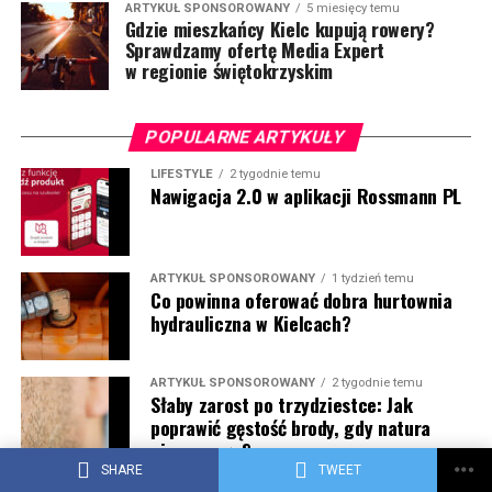
ARTYKUŁ SPONSOROWANY
5 miesięcy temu
Gdzie mieszkańcy Kielc kupują rowery?
Sprawdzamy ofertę Media Expert
w regionie świętokrzyskim
POPULARNE ARTYKUŁY
LIFESTYLE
2 tygodnie temu
Nawigacja 2.0 w aplikacji Rossmann PL
ARTYKUŁ SPONSOROWANY
1 tydzień temu
Co powinna oferować dobra hurtownia
hydrauliczna w Kielcach?
ARTYKUŁ SPONSOROWANY
2 tygodnie temu
Słaby zarost po trzydziestce: Jak
poprawić gęstość brody, gdy natura
nie pomaga?
SHARE
TWEET
ARTYKUŁ SPONSOROWANY
5 dni temu