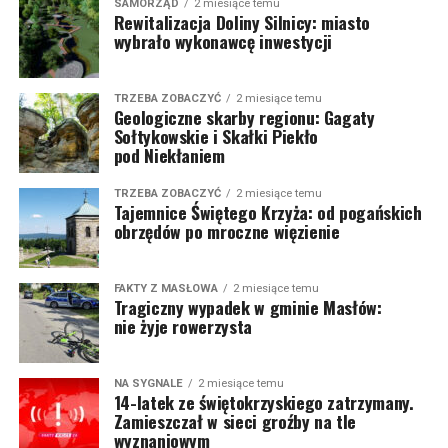
SAMORZĄD
2 miesiące temu
Rewitalizacja Doliny Silnicy: miasto
wybrało wykonawcę inwestycji
TRZEBA ZOBACZYĆ
2 miesiące temu
Geologiczne skarby regionu: Gagaty
Sołtykowskie i Skałki Piekło
pod Niekłaniem
TRZEBA ZOBACZYĆ
2 miesiące temu
Tajemnice Świętego Krzyża: od pogańskich
obrzędów po mroczne więzienie
FAKTY Z MASŁOWA
2 miesiące temu
Tragiczny wypadek w gminie Masłów:
nie żyje rowerzysta
NA SYGNALE
2 miesiące temu
14-latek ze świętokrzyskiego zatrzymany.
Zamieszczał w sieci groźby na tle
wyznaniowym