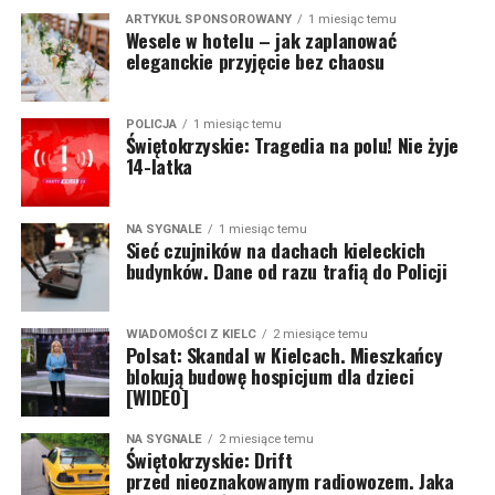
ARTYKUŁ SPONSOROWANY
1 miesiąc temu
Wesele w hotelu – jak zaplanować
eleganckie przyjęcie bez chaosu
POLICJA
1 miesiąc temu
Świętokrzyskie: Tragedia na polu! Nie żyje
14-latka
NA SYGNALE
1 miesiąc temu
Sieć czujników na dachach kieleckich
budynków. Dane od razu trafią do Policji
WIADOMOŚCI Z KIELC
2 miesiące temu
Polsat: Skandal w Kielcach. Mieszkańcy
blokują budowę hospicjum dla dzieci
[WIDEO]
NA SYGNALE
2 miesiące temu
Świętokrzyskie: Drift
przed nieoznakowanym radiowozem. Jaka