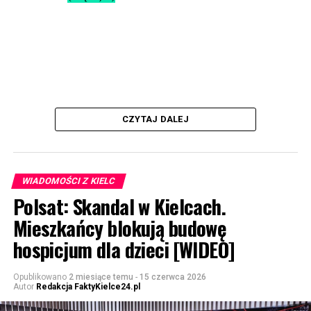
CZYTAJ DALEJ
WIADOMOŚCI Z KIELC
Polsat: Skandal w Kielcach.
Mieszkańcy blokują budowę
hospicjum dla dzieci [WIDEO]
Opublikowano
2 miesiące temu
-
15 czerwca 2026
Autor
Redakcja FaktyKielce24.pl