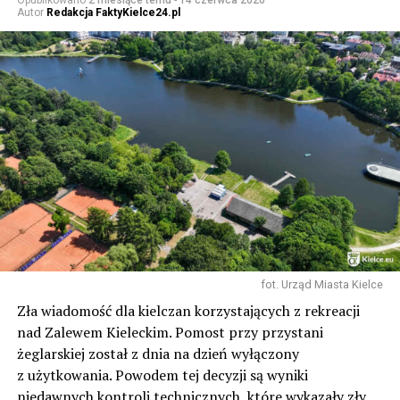
Opublikowano
2 miesiące temu
-
14 czerwca 2026
Autor
Redakcja FaktyKielce24.pl
fot. Urząd Miasta Kielce
Zła wiadomość dla kielczan korzystających z rekreacji
nad Zalewem Kieleckim. Pomost przy przystani
żeglarskiej został z dnia na dzień wyłączony
z użytkowania. Powodem tej decyzji są wyniki
niedawnych kontroli technicznych, które wykazały zły