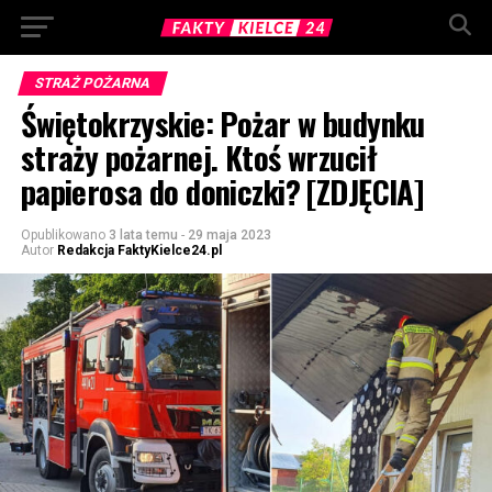
STRAŻ POŻARNA
Świętokrzyskie: Pożar w budynku
straży pożarnej. Ktoś wrzucił
papierosa do doniczki? [ZDJĘCIA]
Opublikowano
3 lata temu
-
29 maja 2023
Autor
Redakcja FaktyKielce24.pl