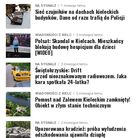
NA SYGNALE
1 miesiąc temu
Sieć czujników na dachach kieleckich
budynków. Dane od razu trafią do Policji
WIADOMOŚCI Z KIELC
2 miesiące temu
Polsat: Skandal w Kielcach. Mieszkańcy
blokują budowę hospicjum dla dzieci
[WIDEO]
NA SYGNALE
2 miesiące temu
Świętokrzyskie: Drift
przed nieoznakowanym radiowozem. Jaka
kara spotkała 24-latka?
WIADOMOŚCI Z KIELC
2 miesiące temu
Pomost nad Zalewem Kieleckim zamknięty!
Obiekt w złym stanie technicznym
NA SYGNALE
2 miesiące temu
Upozorowana kradzież: próba wyłudzenia
odszkodowania ujawniła dziuplę