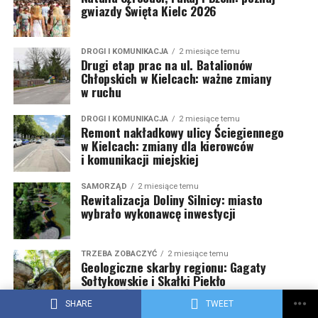
gwiazdy Święta Kielc 2026
DROGI I KOMUNIKACJA
2 miesiące temu
Drugi etap prac na ul. Batalionów
Chłopskich w Kielcach: ważne zmiany
w ruchu
DROGI I KOMUNIKACJA
2 miesiące temu
Remont nakładkowy ulicy Ściegiennego
w Kielcach: zmiany dla kierowców
i komunikacji miejskiej
SAMORZĄD
2 miesiące temu
Rewitalizacja Doliny Silnicy: miasto
wybrało wykonawcę inwestycji
TRZEBA ZOBACZYĆ
2 miesiące temu
Geologiczne skarby regionu: Gagaty
Sołtykowskie i Skałki Piekło
pod Niekłaniem
SHARE
TWEET