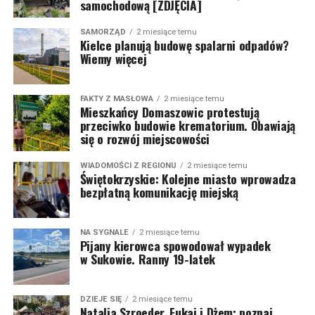
samochodową [ZDJĘCIA]
SAMORZĄD
2 miesiące temu
Kielce planują budowę spalarni odpadów?
Wiemy więcej
FAKTY Z MASŁOWA
2 miesiące temu
Mieszkańcy Domaszowic protestują
przeciwko budowie krematorium. Obawiają
się o rozwój miejscowości
WIADOMOŚCI Z REGIONU
2 miesiące temu
Świętokrzyskie: Kolejne miasto wprowadza
bezpłatną komunikację miejską
NA SYGNALE
2 miesiące temu
Pijany kierowca spowodował wypadek
w Sukowie. Ranny 19-latek
DZIEJE SIĘ
2 miesiące temu
Natalia Szroeder, Fukaj i Dżem: poznaj