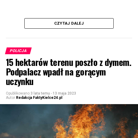
CZYTAJ DALEJ
POLICJA
15 hektarów terenu poszło z dymem.
Podpalacz wpadł na gorącym
uczynku
Opublikowano
3 lata temu
-
13 maja 2023
Autor
Redakcja FaktyKielce24.pl