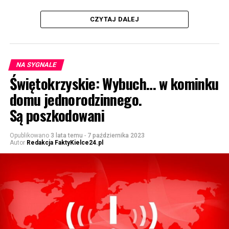
CZYTAJ DALEJ
NA SYGNALE
Świętokrzyskie: Wybuch… w kominku
domu jednorodzinnego.
Są poszkodowani
Opublikowano
3 lata temu
-
7 października 2023
Autor
Redakcja FaktyKielce24.pl