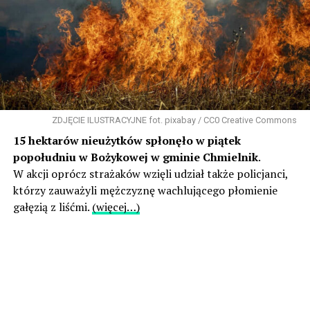
ZDJĘCIE ILUSTRACYJNE fot. pixabay / CC0 Creative Commons
15 hektarów nieużytków spłonęło w piątek
popołudniu w Bożykowej w gminie Chmielnik
.
W akcji oprócz strażaków wzięli udział także policjanci,
którzy zauważyli mężczyznę wachlującego płomienie
gałęzią z liśćmi.
(więcej…)