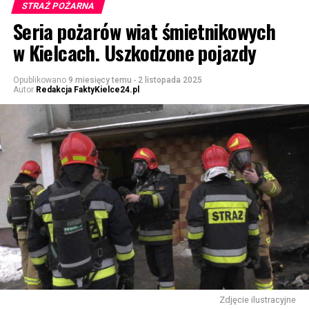
STRAŻ POŻARNA
Seria pożarów wiat śmietnikowych
w Kielcach. Uszkodzone pojazdy
Opublikowano
9 miesięcy temu
-
2 listopada 2025
Autor
Redakcja FaktyKielce24.pl
Zdjęcie ilustracyjne