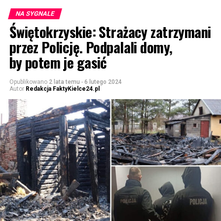
NA SYGNALE
Świętokrzyskie: Strażacy zatrzymani
przez Policję. Podpalali domy,
by potem je gasić
Opublikowano
2 lata temu
-
6 lutego 2024
Autor
Redakcja FaktyKielce24.pl