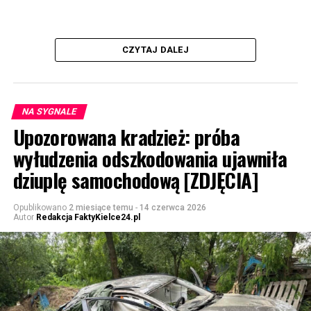
CZYTAJ DALEJ
NA SYGNALE
Upozorowana kradzież: próba
wyłudzenia odszkodowania ujawniła
dziuplę samochodową [ZDJĘCIA]
Opublikowano
2 miesiące temu
-
14 czerwca 2026
Autor
Redakcja FaktyKielce24.pl