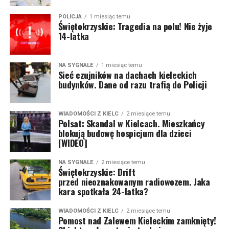
POLICJA
1 miesiąc temu
Świętokrzyskie: Tragedia na polu! Nie żyje
14-latka
NA SYGNALE
1 miesiąc temu
Sieć czujników na dachach kieleckich
budynków. Dane od razu trafią do Policji
WIADOMOŚCI Z KIELC
2 miesiące temu
Polsat: Skandal w Kielcach. Mieszkańcy
blokują budowę hospicjum dla dzieci
[WIDEO]
NA SYGNALE
2 miesiące temu
Świętokrzyskie: Drift
przed nieoznakowanym radiowozem. Jaka
kara spotkała 24-latka?
WIADOMOŚCI Z KIELC
2 miesiące temu
Pomost nad Zalewem Kieleckim zamknięty!