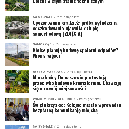
Obiekt w złym stanie technicznym
NA SYGNALE
2 miesiące temu
Upozorowana kradzież: próba wyłudzenia
odszkodowania ujawniła dziuplę
samochodową [ZDJĘCIA]
SAMORZĄD
2 miesiące temu
Kielce planują budowę spalarni odpadów?
Wiemy więcej
FAKTY Z MASŁOWA
2 miesiące temu
Mieszkańcy Domaszowic protestują
przeciwko budowie krematorium. Obawiają
się o rozwój miejscowości
WIADOMOŚCI Z REGIONU
2 miesiące temu
Świętokrzyskie: Kolejne miasto wprowadza
bezpłatną komunikację miejską
NA SYGNALE
2 miesiące temu