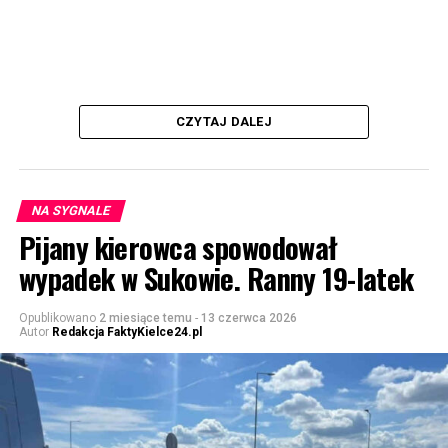
CZYTAJ DALEJ
NA SYGNALE
Pijany kierowca spowodował
wypadek w Sukowie. Ranny 19-latek
Opublikowano
2 miesiące temu
-
13 czerwca 2026
Autor
Redakcja FaktyKielce24.pl