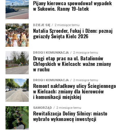
Pijany kierowca spowodował wypadek
w Sukowie. Ranny 19-latek
DZIEJE SIĘ
2 miesiące temu
Natalia Szroeder, Fukaj i Dżem: poznaj
gwiazdy Święta Kielc 2026
DROGI I KOMUNIKACJA
2 miesiące temu
Drugi etap prac na ul. Batalionów
Chłopskich w Kielcach: ważne zmiany
w ruchu
DROGI I KOMUNIKACJA
2 miesiące temu
Remont nakładkowy ulicy Ściegiennego
w Kielcach: zmiany dla kierowców
i komunikacji miejskiej
SAMORZĄD
2 miesiące temu
Rewitalizacja Doliny Silnicy: miasto
wybrało wykonawcę inwestycji