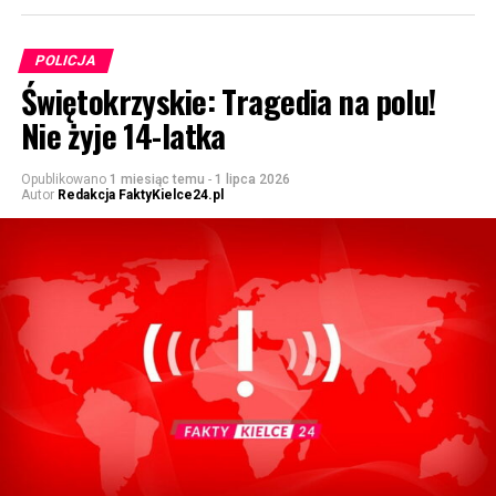
POLICJA
Świętokrzyskie: Tragedia na polu!
Nie żyje 14-latka
Opublikowano
1 miesiąc temu
-
1 lipca 2026
Autor
Redakcja FaktyKielce24.pl