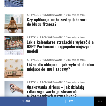
ARTYKUŁ SPONSOROWANY
2 miesiące temu
Czy aplikacja może zastąpić karnet
do klubu fitness?
ARTYKUŁ SPONSOROWANY
3 miesiące temu
Jakie kalendarze strażackie wybrać dla
OSP? Porównanie najpopularniejszych
modeli
ARTYKUŁ SPONSOROWANY
3 miesiące temu
Łóżko dla chłopca – jak wybrać idealne
miejsce do snu i zabawy?
ARTYKUŁ SPONSOROWANY
3 miesiące temu
Opakowania airless – jak działają
i dlaczego warto je stosować
w kosmetykach naturalnych?
SHARE
TWEET
ARTYKUŁ SPONSOROWANY
4 miesiące temu