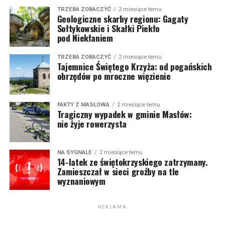
TRZEBA ZOBACZYĆ
2 miesiące temu
Geologiczne skarby regionu: Gagaty
Sołtykowskie i Skałki Piekło
pod Niekłaniem
TRZEBA ZOBACZYĆ
2 miesiące temu
Tajemnice Świętego Krzyża: od pogańskich
obrzędów po mroczne więzienie
FAKTY Z MASŁOWA
2 miesiące temu
Tragiczny wypadek w gminie Masłów:
nie żyje rowerzysta
NA SYGNALE
2 miesiące temu
14-latek ze świętokrzyskiego zatrzymany.
Zamieszczał w sieci groźby na tle
wyznaniowym
REKLAMA