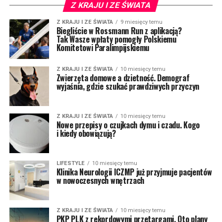
Z KRAJU I ZE ŚWIATA
Z KRAJU I ZE ŚWIATA
9 miesięcy temu
Biegliście w Rossmann Run z aplikacją?
Tak Wasze wpłaty pomogły Polskiemu
Komitetowi Paralimpijskiemu
Z KRAJU I ZE ŚWIATA
10 miesięcy temu
Zwierzęta domowe a dzietność. Demograf
wyjaśnia, gdzie szukać prawdziwych przyczyn
Z KRAJU I ZE ŚWIATA
10 miesięcy temu
Nowe przepisy o czujkach dymu i czadu. Kogo
i kiedy obowiązują?
LIFESTYLE
10 miesięcy temu
Klinika Neurologii ICZMP już przyjmuje pacjentów
w nowoczesnych wnętrzach
Z KRAJU I ZE ŚWIATA
10 miesięcy temu
PKP PLK z rekordowymi przetargami. Oto plany