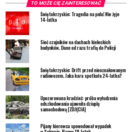
TO MOŻE CIĘ ZAINTERESOWAĆ
Świętokrzyskie: Tragedia na polu! Nie żyje
14-latka
Sieć czujników na dachach kieleckich
budynków. Dane od razu trafią do Policji
Świętokrzyskie: Drift przed nieoznakowanym
radiowozem. Jaka kara spotkała 24-latka?
Upozorowana kradzież: próba wyłudzenia
odszkodowania ujawniła dziuplę
samochodową [ZDJĘCIA]
Pijany kierowca spowodował wypadek
w Sukowie. Ranny 19-latek