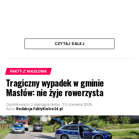
CZYTAJ DALEJ
FAKTY Z MASŁOWA
Tragiczny wypadek w gminie
Masłów: nie żyje rowerzysta
Opublikowano
2 miesiące temu
-
13 czerwca 2026
Autor
Redakcja FaktyKielce24.pl