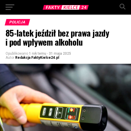
POLICJA
85-latek jeździł bez prawa jazdy
i pod wpływem alkoholu
Opublikowano
1 rok temu
-
31 maja 2025
Autor
Redakcja FaktyKielce24.pl