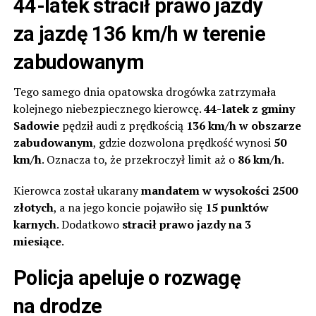
44-latek stracił prawo jazdy
za jazdę 136 km/h w terenie
zabudowanym
Tego samego dnia opatowska drogówka zatrzymała
kolejnego niebezpiecznego kierowcę.
44-latek z gminy
Sadowie
pędził audi z prędkością
136 km/h w obszarze
zabudowanym
, gdzie dozwolona prędkość wynosi
50
km/h
. Oznacza to, że przekroczył limit aż o
86 km/h
.
Kierowca został ukarany
mandatem w wysokości 2500
złotych
, a na jego koncie pojawiło się
15 punktów
karnych
. Dodatkowo
stracił prawo jazdy na 3
miesiące
.
Policja apeluje o rozwagę
na drodze