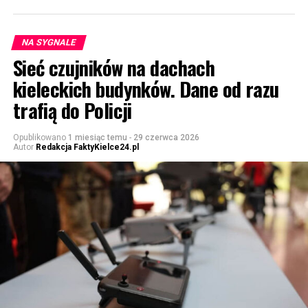
NA SYGNALE
Sieć czujników na dachach
kieleckich budynków. Dane od razu
trafią do Policji
Opublikowano
1 miesiąc temu
-
29 czerwca 2026
Autor
Redakcja FaktyKielce24.pl