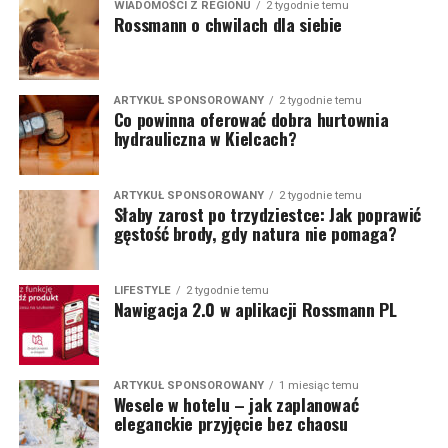
WIADOMOŚCI Z REGIONU
2 tygodnie temu
Rossmann o chwilach dla siebie
ARTYKUŁ SPONSOROWANY
2 tygodnie temu
Co powinna oferować dobra hurtownia
hydrauliczna w Kielcach?
ARTYKUŁ SPONSOROWANY
2 tygodnie temu
Słaby zarost po trzydziestce: Jak poprawić
gęstość brody, gdy natura nie pomaga?
LIFESTYLE
2 tygodnie temu
Nawigacja 2.0 w aplikacji Rossmann PL
ARTYKUŁ SPONSOROWANY
1 miesiąc temu
Wesele w hotelu – jak zaplanować
eleganckie przyjęcie bez chaosu