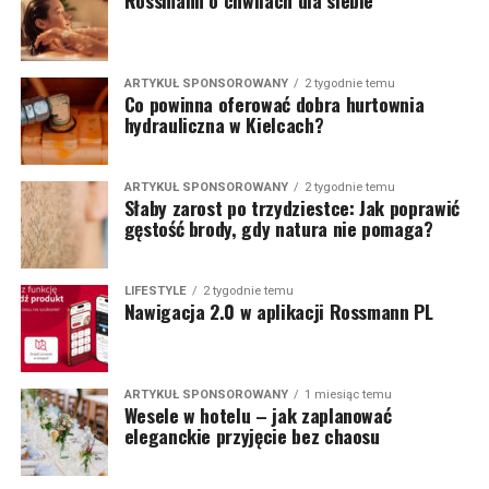
Rossmann o chwilach dla siebie
ARTYKUŁ SPONSOROWANY
2 tygodnie temu
Co powinna oferować dobra hurtownia
hydrauliczna w Kielcach?
ARTYKUŁ SPONSOROWANY
2 tygodnie temu
Słaby zarost po trzydziestce: Jak poprawić
gęstość brody, gdy natura nie pomaga?
LIFESTYLE
2 tygodnie temu
Nawigacja 2.0 w aplikacji Rossmann PL
ARTYKUŁ SPONSOROWANY
1 miesiąc temu
Wesele w hotelu – jak zaplanować
eleganckie przyjęcie bez chaosu