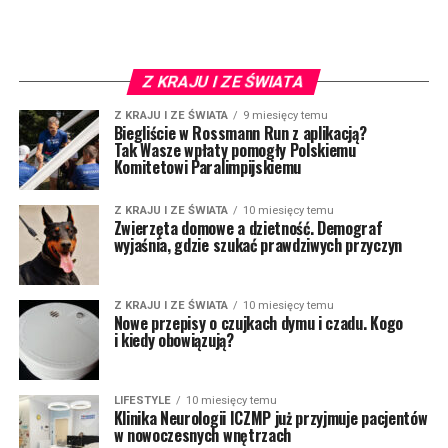
Z KRAJU I ZE ŚWIATA
Z KRAJU I ZE ŚWIATA
9 miesięcy temu
Biegliście w Rossmann Run z aplikacją?
Tak Wasze wpłaty pomogły Polskiemu
Komitetowi Paralimpijskiemu
Z KRAJU I ZE ŚWIATA
10 miesięcy temu
Zwierzęta domowe a dzietność. Demograf
wyjaśnia, gdzie szukać prawdziwych przyczyn
Z KRAJU I ZE ŚWIATA
10 miesięcy temu
Nowe przepisy o czujkach dymu i czadu. Kogo
i kiedy obowiązują?
LIFESTYLE
10 miesięcy temu
Klinika Neurologii ICZMP już przyjmuje pacjentów
w nowoczesnych wnętrzach