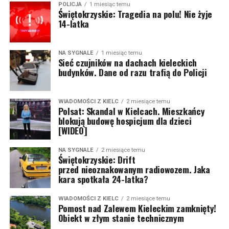
POLICJA
1 miesiąc temu
Świętokrzyskie: Tragedia na polu! Nie żyje
14-latka
NA SYGNALE
1 miesiąc temu
Sieć czujników na dachach kieleckich
budynków. Dane od razu trafią do Policji
WIADOMOŚCI Z KIELC
2 miesiące temu
Polsat: Skandal w Kielcach. Mieszkańcy
blokują budowę hospicjum dla dzieci
[WIDEO]
NA SYGNALE
2 miesiące temu
Świętokrzyskie: Drift
przed nieoznakowanym radiowozem. Jaka
kara spotkała 24-latka?
WIADOMOŚCI Z KIELC
2 miesiące temu
Pomost nad Zalewem Kieleckim zamknięty!
Obiekt w złym stanie technicznym