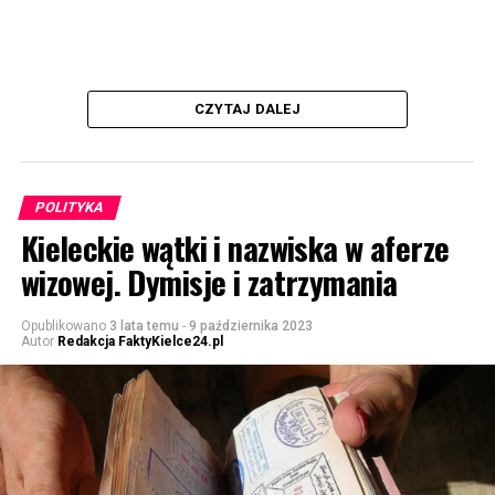
CZYTAJ DALEJ
POLITYKA
Kieleckie wątki i nazwiska w aferze
wizowej. Dymisje i zatrzymania
Opublikowano
3 lata temu
-
9 października 2023
Autor
Redakcja FaktyKielce24.pl