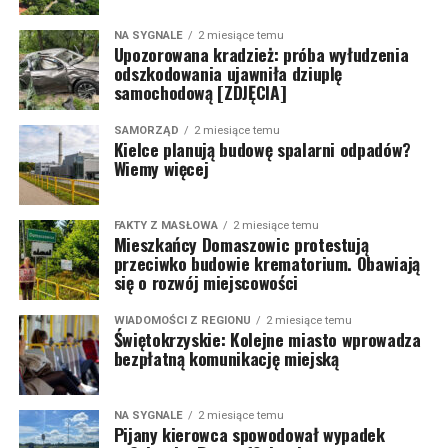
NA SYGNALE
2 miesiące temu
Upozorowana kradzież: próba wyłudzenia
odszkodowania ujawniła dziuplę
samochodową [ZDJĘCIA]
SAMORZĄD
2 miesiące temu
Kielce planują budowę spalarni odpadów?
Wiemy więcej
FAKTY Z MASŁOWA
2 miesiące temu
Mieszkańcy Domaszowic protestują
przeciwko budowie krematorium. Obawiają
się o rozwój miejscowości
WIADOMOŚCI Z REGIONU
2 miesiące temu
Świętokrzyskie: Kolejne miasto wprowadza
bezpłatną komunikację miejską
NA SYGNALE
2 miesiące temu
Pijany kierowca spowodował wypadek