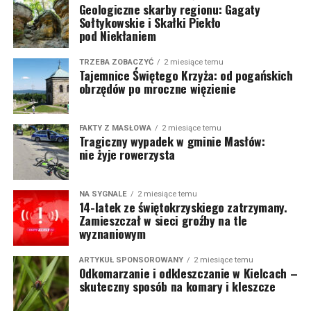
Geologiczne skarby regionu: Gagaty
Sołtykowskie i Skałki Piekło
pod Niekłaniem
TRZEBA ZOBACZYĆ
2 miesiące temu
Tajemnice Świętego Krzyża: od pogańskich
obrzędów po mroczne więzienie
FAKTY Z MASŁOWA
2 miesiące temu
Tragiczny wypadek w gminie Masłów:
nie żyje rowerzysta
NA SYGNALE
2 miesiące temu
14-latek ze świętokrzyskiego zatrzymany.
Zamieszczał w sieci groźby na tle
wyznaniowym
ARTYKUŁ SPONSOROWANY
2 miesiące temu
Odkomarzanie i odkleszczanie w Kielcach –
skuteczny sposób na komary i kleszcze