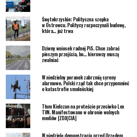
Śwętokrzyskie: Polityczna szopka
w Ostrowcu. Politycy rozpoczynali budowę,
która… już trwa
Dziwny wniosek radnej PiS. Chce zabrać
pieszym przejścia, bo… kierowcy muszą
zwalniać
W niedzielny poranek zabrzmią syreny
alarmowe. Polski rząd tak chce przypomnieć
o katastrofie smoleńskiej
Tłum Kielczan na proteście przeciwko Lex
TVN. Manifestowano w obronie wolnych
mediów [ZDJĘCIA]
W niedzielę demonstracja przed Urzędem