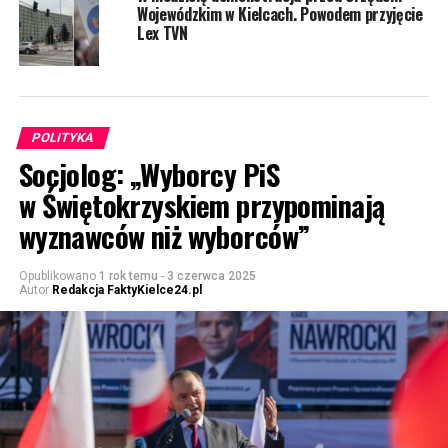
Wojewódzkim w Kielcach. Powodem przyjęcie
Lex TVN
POLITYKA
Socjolog: „Wyborcy PiS
w Świętokrzyskiem przypominają
wyznawców niż wyborców”
Opublikowano
1 rok temu
-
3 czerwca 2025
Autor
Redakcja FaktyKielce24.pl