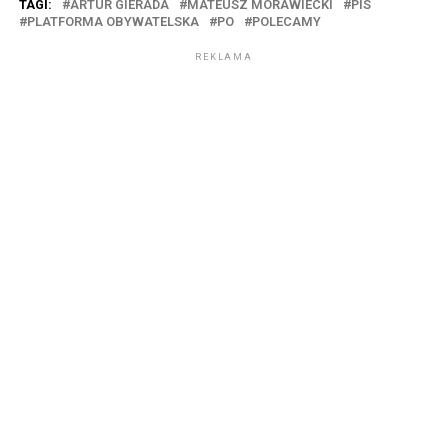
TAGI:
ARTUR GIERADA
MATEUSZ MORAWIECKI
PIS
PLATFORMA OBYWATELSKA
PO
POLECAMY
REKLAMA