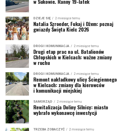
w Sukowie. Ranny 19-latek
DZIEJE SIĘ
2 miesiące temu
Natalia Szroeder, Fukaj i Dżem: poznaj
gwiazdy Święta Kielc 2026
DROGI I KOMUNIKACJA
2 miesiące temu
Drugi etap prac na ul. Batalionów
Chłopskich w Kielcach: ważne zmiany
w ruchu
DROGI I KOMUNIKACJA
2 miesiące temu
Remont nakładkowy ulicy Ściegiennego
w Kielcach: zmiany dla kierowców
i komunikacji miejskiej
SAMORZĄD
2 miesiące temu
Rewitalizacja Doliny Silnicy: miasto
wybrało wykonawcę inwestycji
TRZEBA ZOBACZYĆ
2 miesiące temu