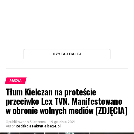
CZYTAJ DALEJ
MEDIA
Tłum Kielczan na proteście
przeciwko Lex TVN. Manifestowano
w obronie wolnych mediów [ZDJĘCIA]
Opublikowano
5 lat temu
-
19 grudnia 2021
Autor
Redakcja FaktyKielce24.pl