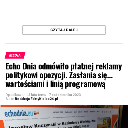
CZYTAJ DALEJ
MEDIA
Echo Dnia odmówiło płatnej reklamy
politykowi opozycji. Zasłania się…
wartościami i linią programową
Opublikowano
3 lata temu
-
7 października 2023
Autor
Redakcja FaktyKielce24.pl