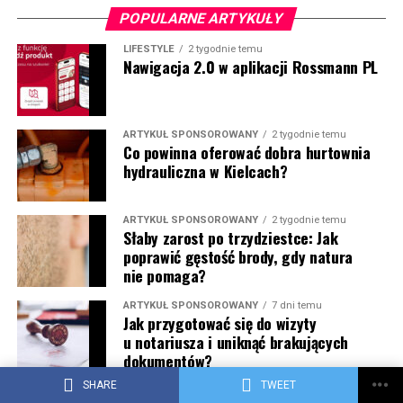
POPULARNE ARTYKUŁY
LIFESTYLE
2 tygodnie temu
Nawigacja 2.0 w aplikacji Rossmann PL
ARTYKUŁ SPONSOROWANY
2 tygodnie temu
Co powinna oferować dobra hurtownia
hydrauliczna w Kielcach?
ARTYKUŁ SPONSOROWANY
2 tygodnie temu
Słaby zarost po trzydziestce: Jak
poprawić gęstość brody, gdy natura
nie pomaga?
ARTYKUŁ SPONSOROWANY
7 dni temu
Jak przygotować się do wizyty
u notariusza i uniknąć brakujących
dokumentów?
SHARE
TWEET
WIADOMOŚCI Z REGIONU
1 tydzień temu