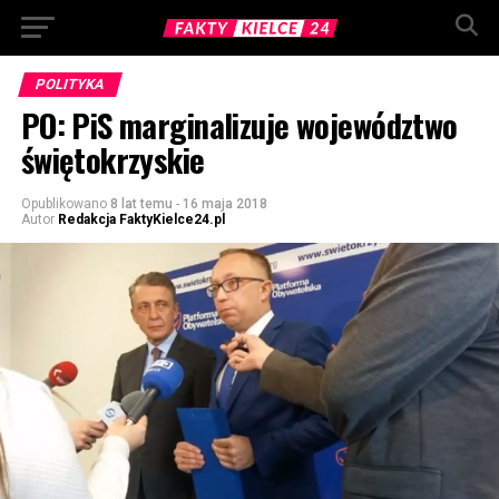
POLITYKA
PO: PiS marginalizuje województwo
świętokrzyskie
Opublikowano
8 lat temu
-
16 maja 2018
Autor
Redakcja FaktyKielce24.pl