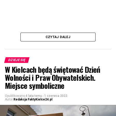
CZYTAJ DALEJ
DZIEJE SIĘ
W Kielcach będą świętować Dzień
Wolności i Praw Obywatelskich.
Miejsce symboliczne
Opublikowano
4 lata temu
-
1 czerwca 2022
Autor
Redakcja FaktyKielce24.pl