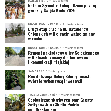
DZIEJE SIĘ
2 miesiące temu
Natalia Szroeder, Fukaj i Dżem: poznaj
gwiazdy Święta Kielc 2026
DROGI I KOMUNIKACJA
2 miesiące temu
Drugi etap prac na ul. Batalionów
Chłopskich w Kielcach: ważne zmiany
w ruchu
DROGI I KOMUNIKACJA
2 miesiące temu
Remont nakładkowy ulicy Ściegiennego
w Kielcach: zmiany dla kierowców
i komunikacji miejskiej
SAMORZĄD
2 miesiące temu
Rewitalizacja Doliny Silnicy: miasto
wybrało wykonawcę inwestycji
TRZEBA ZOBACZYĆ
2 miesiące temu
Geologiczne skarby regionu: Gagaty
Sołtykowskie i Skałki Piekło
pod Niekłaniem