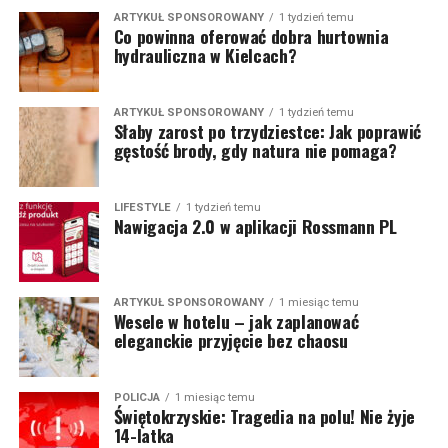
ARTYKUŁ SPONSOROWANY
1 tydzień temu
Co powinna oferować dobra hurtownia
hydrauliczna w Kielcach?
ARTYKUŁ SPONSOROWANY
1 tydzień temu
Słaby zarost po trzydziestce: Jak poprawić
gęstość brody, gdy natura nie pomaga?
LIFESTYLE
1 tydzień temu
Nawigacja 2.0 w aplikacji Rossmann PL
ARTYKUŁ SPONSOROWANY
1 miesiąc temu
Wesele w hotelu – jak zaplanować
eleganckie przyjęcie bez chaosu
POLICJA
1 miesiąc temu
Świętokrzyskie: Tragedia na polu! Nie żyje
14-latka