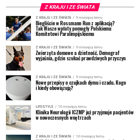
Z KRAJU I ZE ŚWIATA
Z KRAJU I ZE ŚWIATA
9 miesięcy temu
Biegliście w Rossmann Run z aplikacją?
Tak Wasze wpłaty pomogły Polskiemu
Komitetowi Paralimpijskiemu
Z KRAJU I ZE ŚWIATA
9 miesięcy temu
Zwierzęta domowe a dzietność. Demograf
wyjaśnia, gdzie szukać prawdziwych przyczyn
Z KRAJU I ZE ŚWIATA
9 miesięcy temu
Nowe przepisy o czujkach dymu i czadu. Kogo
i kiedy obowiązują?
LIFESTYLE
10 miesięcy temu
Klinika Neurologii ICZMP już przyjmuje pacjentów
w nowoczesnych wnętrzach
Z KRAJU I ZE ŚWIATA
10 miesięcy temu