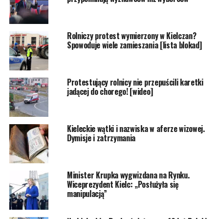
Rolniczy protest wymierzony w Kielczan?
Spowoduje wiele zamieszania [lista blokad]
Protestujący rolnicy nie przepuścili karetki
jadącej do chorego! [wideo]
Kieleckie wątki i nazwiska w aferze wizowej.
Dymisje i zatrzymania
Minister Krupka wygwizdana na Rynku.
Wiceprezydent Kielc: „Posłużyła się
manipulacją”