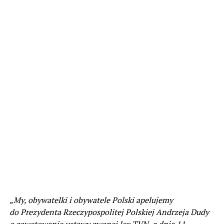
„My, obywatelki i obywatele Polski apelujemy
do Prezydenta Rzeczypospolitej Polskiej Andrzeja Dudy
o zawetowanie ustawy zwanej lex TVN, z dnia 11