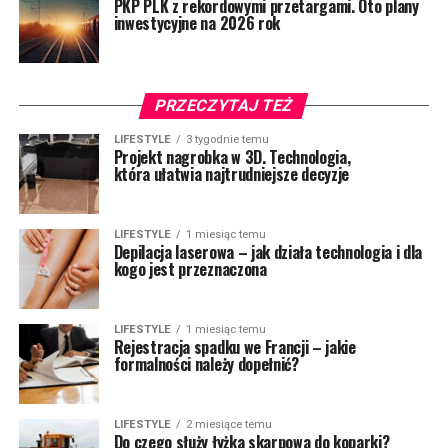
PKP PLK z rekordowymi przetargami. Oto plany
inwestycyjne na 2026 rok
PRZECZYTAJ TEŻ
LIFESTYLE
3 tygodnie temu
Projekt nagrobka w 3D. Technologia,
która ułatwia najtrudniejsze decyzje
LIFESTYLE
1 miesiąc temu
Depilacja laserowa – jak działa technologia i dla
kogo jest przeznaczona
LIFESTYLE
1 miesiąc temu
Rejestracja spadku we Francji – jakie
formalności należy dopełnić?
LIFESTYLE
2 miesiące temu
Do czego służy łyżka skarpowa do koparki?