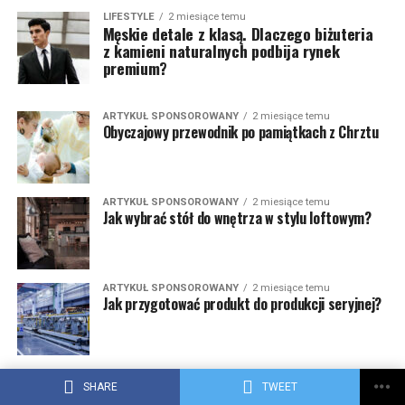
LIFESTYLE
2 miesiące temu
Męskie detale z klasą. Dlaczego biżuteria
z kamieni naturalnych podbija rynek
premium?
ARTYKUŁ SPONSOROWANY
2 miesiące temu
Obyczajowy przewodnik po pamiątkach z Chrztu
ARTYKUŁ SPONSOROWANY
2 miesiące temu
Jak wybrać stół do wnętrza w stylu loftowym?
ARTYKUŁ SPONSOROWANY
2 miesiące temu
Jak przygotować produkt do produkcji seryjnej?
ARTYKUŁ SPONSOROWANY
2 miesiące temu
Czy aplikacja może zastąpić karnet do klubu
SHARE
TWEET
fitness?