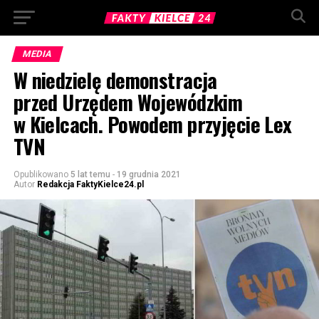
MEDIA
W niedzielę demonstracja
przed Urzędem Wojewódzkim
w Kielcach. Powodem przyjęcie Lex
TVN
Opublikowano
5 lat temu
-
19 grudnia 2021
Autor
Redakcja FaktyKielce24.pl