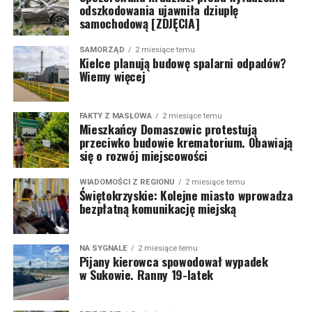
odszkodowania ujawniła dziuplę
samochodową [ZDJĘCIA]
SAMORZĄD
2 miesiące temu
Kielce planują budowę spalarni odpadów?
Wiemy więcej
FAKTY Z MASŁOWA
2 miesiące temu
Mieszkańcy Domaszowic protestują
przeciwko budowie krematorium. Obawiają
się o rozwój miejscowości
WIADOMOŚCI Z REGIONU
2 miesiące temu
Świętokrzyskie: Kolejne miasto wprowadza
bezpłatną komunikację miejską
NA SYGNALE
2 miesiące temu
Pijany kierowca spowodował wypadek
w Sukowie. Ranny 19-latek