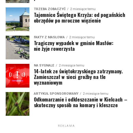
TRZEBA ZOBACZYĆ
2 miesiące temu
Tajemnice Świętego Krzyża: od pogańskich
obrzędów po mroczne więzienie
FAKTY Z MASŁOWA
2 miesiące temu
Tragiczny wypadek w gminie Masłów:
nie żyje rowerzysta
NA SYGNALE
2 miesiące temu
14-latek ze świętokrzyskiego zatrzymany.
Zamieszczał w sieci groźby na tle
wyznaniowym
ARTYKUŁ SPONSOROWANY
2 miesiące temu
Odkomarzanie i odkleszczanie w Kielcach –
skuteczny sposób na komary i kleszcze
REKLAMA