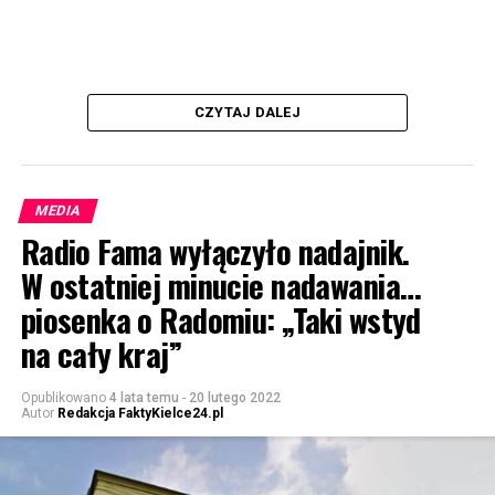
CZYTAJ DALEJ
MEDIA
Radio Fama wyłączyło nadajnik.
W ostatniej minucie nadawania…
piosenka o Radomiu: „Taki wstyd
na cały kraj”
Opublikowano
4 lata temu
-
20 lutego 2022
Autor
Redakcja FaktyKielce24.pl