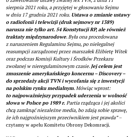
sierpnia 2021 roku, a przyjętej w głosowaniu Sejmu
w dniu 17 grudnia 2021 roku.
Ustawa o zmianie ustawy
o radiofonii i telewizji (druk sejmowy nr 1389)
narusza nie tylko art. 54 Konstytucji RP, ale również
traktaty międzynarodowe
. Była ona procedowana
z naruszeniem Regulaminu Sejmu, po nielegalnej
reasumpcji zarządzonej przez marszałek Elżbietę Witek
oraz podczas Komisji Kultury i Środków Przekazu
zwołanej w nieregulaminowym czasie.
Jej celem jest
zmuszenie amerykańskiego koncernu – Discovery –
do sprzedaży akcji TVN i wycofania się z inwestycji
na polskim rynku medialnym
. Mówiąc wprost:
to najpoważniejszy przypadek uderzenia w wolność
słowa w Polsce po 1989 r.
Partia rządząca i jej akolici
chcą zamknąć niezależne media, bo zdają sobie sprawę,
że ich najgroźniejszym przeciwnikiem jest prawda”
–
czytamy w apelu Komitetu Obrony Dekomracji.