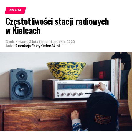
MEDIA
Częstotliwości stacji radiowych
w Kielcach
Opublikowano
3 lata temu
-
1 grudnia 2023
Autor
Redakcja FaktyKielce24.pl