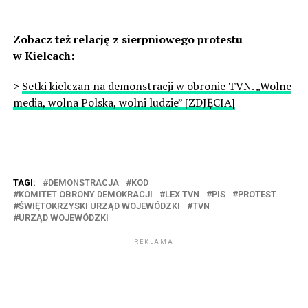
Zobacz też relację z sierpniowego protestu
w Kielcach:
>
Setki kielczan na demonstracji w obronie TVN. „Wolne
media, wolna Polska, wolni ludzie” [ZDJĘCIA]
TAGI:
DEMONSTRACJA
KOD
KOMITET OBRONY DEMOKRACJI
LEX TVN
PIS
PROTEST
ŚWIĘTOKRZYSKI URZĄD WOJEWÓDZKI
TVN
URZĄD WOJEWÓDZKI
REKLAMA