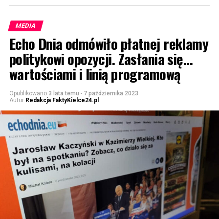
MEDIA
Echo Dnia odmówiło płatnej reklamy
politykowi opozycji. Zasłania się…
wartościami i linią programową
Opublikowano
3 lata temu
-
7 października 2023
Autor
Redakcja FaktyKielce24.pl