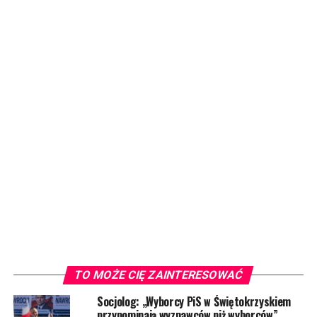
TO MOŻE CIĘ ZAINTERESOWAĆ
Socjolog: „Wyborcy PiS w Świętokrzyskiem
przypominają wyznawców niż wyborców”