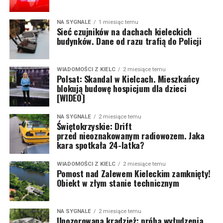
NA SYGNALE
1 miesiąc temu
Sieć czujników na dachach kieleckich
budynków. Dane od razu trafią do Policji
WIADOMOŚCI Z KIELC
2 miesiące temu
Polsat: Skandal w Kielcach. Mieszkańcy
blokują budowę hospicjum dla dzieci
[WIDEO]
NA SYGNALE
2 miesiące temu
Świętokrzyskie: Drift
przed nieoznakowanym radiowozem. Jaka
kara spotkała 24-latka?
WIADOMOŚCI Z KIELC
2 miesiące temu
Pomost nad Zalewem Kieleckim zamknięty!
Obiekt w złym stanie technicznym
NA SYGNALE
2 miesiące temu
Upozorowana kradzież: próba wyłudzenia