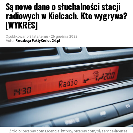
Są nowe dane o słuchalności stacji
radiowych w Kielcach. Kto wygrywa?
[WYKRES]
Opublikowano
3 lata temu
-
26 grudnia 2023
Autor
Redakcja FaktyKielce24.pl
Źródło: pixabay.com Licencja: https://pixabay.com/pl/service/license