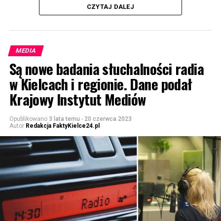
CZYTAJ DALEJ
MEDIA
Są nowe badania słuchalności radia
w Kielcach i regionie. Dane podał
Krajowy Instytut Mediów
Opublikowano
3 lata temu
-
20 czerwca 2023
Autor
Redakcja FaktyKielce24.pl