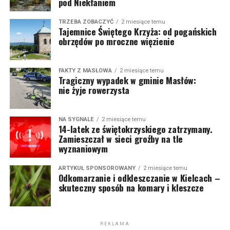
pod Niekłaniem
TRZEBA ZOBACZYĆ
2 miesiące temu
Tajemnice Świętego Krzyża: od pogańskich
obrzędów po mroczne więzienie
FAKTY Z MASŁOWA
2 miesiące temu
Tragiczny wypadek w gminie Masłów:
nie żyje rowerzysta
NA SYGNALE
2 miesiące temu
14-latek ze świętokrzyskiego zatrzymany.
Zamieszczał w sieci groźby na tle
wyznaniowym
ARTYKUŁ SPONSOROWANY
2 miesiące temu
Odkomarzanie i odkleszczanie w Kielcach –
skuteczny sposób na komary i kleszcze
REKLAMA