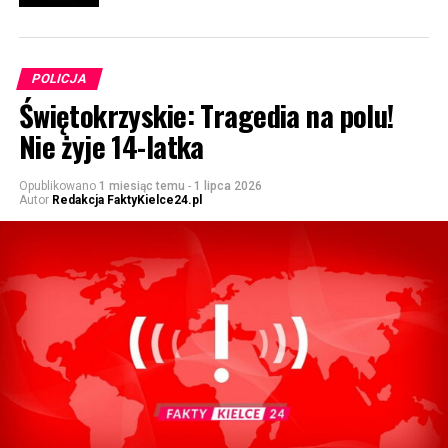
POLICJA
Świętokrzyskie: Tragedia na polu!
Nie żyje 14-latka
Opublikowano
1 miesiąc temu
-
1 lipca 2026
Autor
Redakcja FaktyKielce24.pl