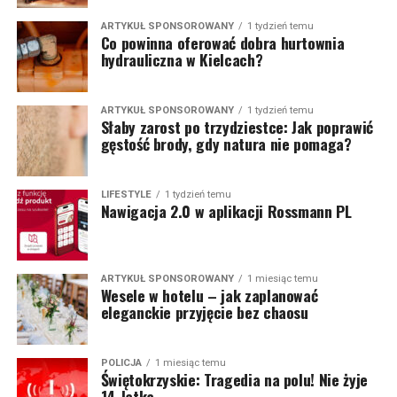
ARTYKUŁ SPONSOROWANY
1 tydzień temu
Co powinna oferować dobra hurtownia
hydrauliczna w Kielcach?
ARTYKUŁ SPONSOROWANY
1 tydzień temu
Słaby zarost po trzydziestce: Jak poprawić
gęstość brody, gdy natura nie pomaga?
LIFESTYLE
1 tydzień temu
Nawigacja 2.0 w aplikacji Rossmann PL
ARTYKUŁ SPONSOROWANY
1 miesiąc temu
Wesele w hotelu – jak zaplanować
eleganckie przyjęcie bez chaosu
POLICJA
1 miesiąc temu
Świętokrzyskie: Tragedia na polu! Nie żyje
14-latka