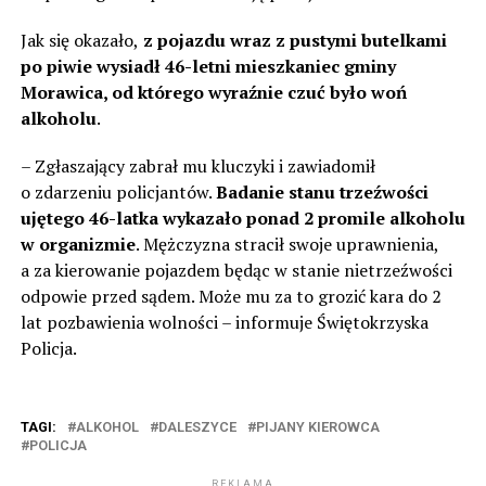
Jak się okazało,
z pojazdu wraz z pustymi butelkami
po piwie wysiadł 46-letni mieszkaniec gminy
Morawica, od którego wyraźnie czuć było woń
alkoholu
.
– Zgłaszający zabrał mu kluczyki i zawiadomił
o zdarzeniu policjantów.
Badanie stanu trzeźwości
ujętego 46-latka wykazało ponad 2 promile alkoholu
w organizmie
. Mężczyzna stracił swoje uprawnienia,
a za kierowanie pojazdem będąc w stanie nietrzeźwości
odpowie przed sądem. Może mu za to grozić kara do 2
lat pozbawienia wolności – informuje Świętokrzyska
Policja.
TAGI:
ALKOHOL
DALESZYCE
PIJANY KIEROWCA
POLICJA
REKLAMA