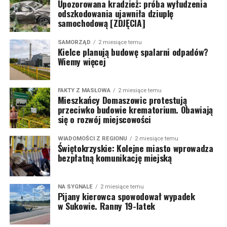
Upozorowana kradzież: próba wyłudzenia
odszkodowania ujawniła dziuplę
samochodową [ZDJĘCIA]
SAMORZĄD
2 miesiące temu
Kielce planują budowę spalarni odpadów?
Wiemy więcej
FAKTY Z MASŁOWA
2 miesiące temu
Mieszkańcy Domaszowic protestują
przeciwko budowie krematorium. Obawiają
się o rozwój miejscowości
WIADOMOŚCI Z REGIONU
2 miesiące temu
Świętokrzyskie: Kolejne miasto wprowadza
bezpłatną komunikację miejską
NA SYGNALE
2 miesiące temu
Pijany kierowca spowodował wypadek
w Sukowie. Ranny 19-latek