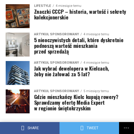
LIFESTYLE
4 miesiące temu
Znaczki CCCP – historia, wartość i sekrety
kolekcjonerskie
ARTYKUŁ SPONSOROWANY
4 miesiące temu
5 nieoczywistych detali, które dyskretnie
podnoszą wartość mieszkania
przed sprzedażą
ARTYKUŁ SPONSOROWANY
4 miesiące temu
Jak wybrać dewelopera w Kielcach,
żeby nie żałować za 5 lat?
ARTYKUŁ SPONSOROWANY
5 miesięcy temu
Gdzie mieszkańcy Kielc kupują rowery?
Sprawdzamy ofertę Media Expert
w regionie świętokrzyskim
POPULARNE ARTYKUŁY
SHARE
TWEET