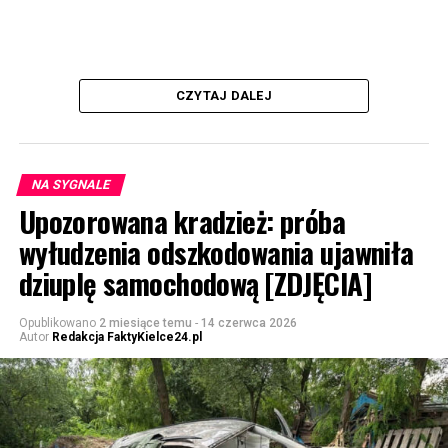
CZYTAJ DALEJ
NA SYGNALE
Upozorowana kradzież: próba
wyłudzenia odszkodowania ujawniła
dziuplę samochodową [ZDJĘCIA]
Opublikowano
2 miesiące temu
-
14 czerwca 2026
Autor
Redakcja FaktyKielce24.pl