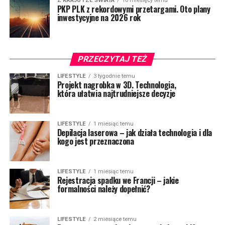
Z KRAJU I ZE ŚWIATA
10 miesięcy temu
PKP PLK z rekordowymi przetargami. Oto plany
inwestycyjne na 2026 rok
PRZECZYTAJ TEŻ
LIFESTYLE
3 tygodnie temu
Projekt nagrobka w 3D. Technologia,
która ułatwia najtrudniejsze decyzje
LIFESTYLE
1 miesiąc temu
Depilacja laserowa – jak działa technologia i dla
kogo jest przeznaczona
LIFESTYLE
1 miesiąc temu
Rejestracja spadku we Francji – jakie
formalności należy dopełnić?
LIFESTYLE
2 miesiące temu