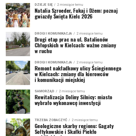
DZIEJE SIĘ
2 miesiące temu
Natalia Szroeder, Fukaj i Dżem: poznaj
gwiazdy Święta Kielc 2026
DROGI I KOMUNIKACJA
2 miesiące temu
Drugi etap prac na ul. Batalionów
Chłopskich w Kielcach: ważne zmiany
w ruchu
DROGI I KOMUNIKACJA
2 miesiące temu
Remont nakładkowy ulicy Ściegiennego
w Kielcach: zmiany dla kierowców
i komunikacji miejskiej
SAMORZĄD
2 miesiące temu
Rewitalizacja Doliny Silnicy: miasto
wybrało wykonawcę inwestycji
TRZEBA ZOBACZYĆ
2 miesiące temu
Geologiczne skarby regionu: Gagaty
Sołtykowskie i Skałki Piekło