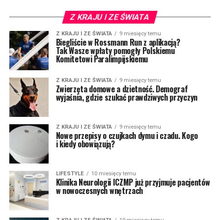
Z KRAJU I ZE ŚWIATA
Z KRAJU I ZE ŚWIATA
9 miesięcy temu
Biegliście w Rossmann Run z aplikacją?
Tak Wasze wpłaty pomogły Polskiemu
Komitetowi Paralimpijskiemu
Z KRAJU I ZE ŚWIATA
9 miesięcy temu
Zwierzęta domowe a dzietność. Demograf
wyjaśnia, gdzie szukać prawdziwych przyczyn
Z KRAJU I ZE ŚWIATA
9 miesięcy temu
Nowe przepisy o czujkach dymu i czadu. Kogo
i kiedy obowiązują?
LIFESTYLE
10 miesięcy temu
Klinika Neurologii ICZMP już przyjmuje pacjentów
w nowoczesnych wnętrzach