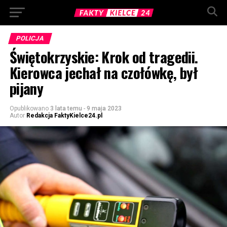
POLICJA
Świętokrzyskie: Krok od tragedii.
Kierowca jechał na czołówkę, był
pijany
Opublikowano
3 lata temu
-
9 maja 2023
Autor
Redakcja FaktyKielce24.pl