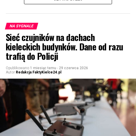
NA SYGNALE
Sieć czujników na dachach
kieleckich budynków. Dane od razu
trafią do Policji
Opublikowano
1 miesiąc temu
-
29 czerwca 2026
Autor
Redakcja FaktyKielce24.pl