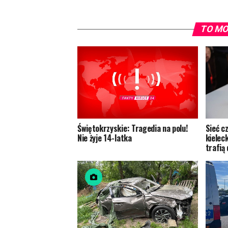
TO MO
Świętokrzyskie: Tragedia na polu!
Sieć c
Nie żyje 14-latka
kielec
trafią 