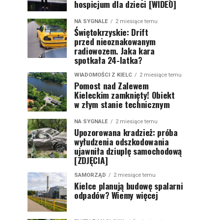
hospicjum dla dzieci [WIDEO]
NA SYGNALE
2 miesiące temu
Świętokrzyskie: Drift
przed nieoznakowanym
radiowozem. Jaka kara
spotkała 24-latka?
WIADOMOŚCI Z KIELC
2 miesiące temu
Pomost nad Zalewem
Kieleckim zamknięty! Obiekt
w złym stanie technicznym
NA SYGNALE
2 miesiące temu
Upozorowana kradzież: próba
wyłudzenia odszkodowania
ujawniła dziuplę samochodową
[ZDJĘCIA]
SAMORZĄD
2 miesiące temu
Kielce planują budowę spalarni
odpadów? Wiemy więcej