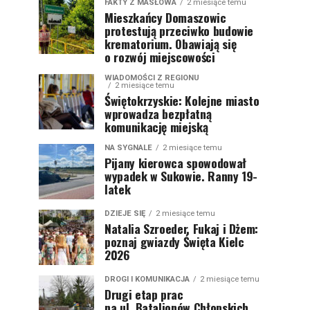
FAKTY Z MASŁOWA
2 miesiące temu
Mieszkańcy Domaszowic
protestują przeciwko budowie
krematorium. Obawiają się
o rozwój miejscowości
WIADOMOŚCI Z REGIONU
2 miesiące temu
Świętokrzyskie: Kolejne miasto
wprowadza bezpłatną
komunikację miejską
NA SYGNALE
2 miesiące temu
Pijany kierowca spowodował
wypadek w Sukowie. Ranny 19-
latek
DZIEJE SIĘ
2 miesiące temu
Natalia Szroeder, Fukaj i Dżem:
poznaj gwiazdy Święta Kielc
2026
DROGI I KOMUNIKACJA
2 miesiące temu
Drugi etap prac
na ul. Batalionów Chłopskich