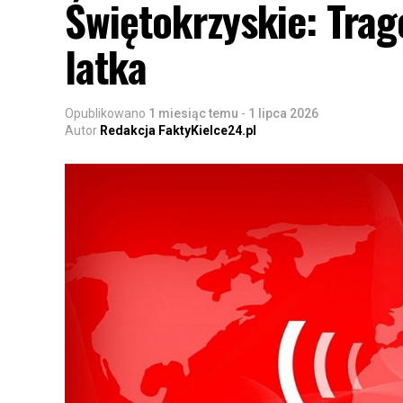
Świętokrzyskie: Trage
latka
Opublikowano
1 miesiąc temu
-
1 lipca 2026
Autor
Redakcja FaktyKielce24.pl