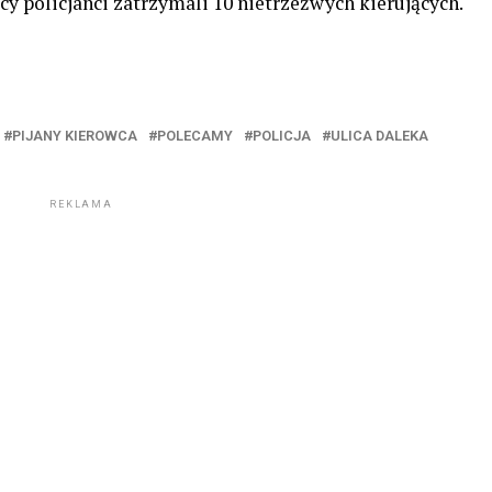
ccy policjanci zatrzymali 10 nietrzeźwych kierujących.
PIJANY KIEROWCA
POLECAMY
POLICJA
ULICA DALEKA
REKLAMA