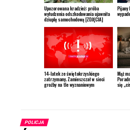
Upozorowana kradzież: próba
Pijany
wyłudzenia odszkodowania ujawniła
wypade
dziuplę samochodową [ZDJĘCIA]
14-latek ze świętokrzyskiego
Mąż ma
zatrzymany. Zamieszczał w sieci
Poradn
groźby na tle wyznaniowym
się „c
POLICJA