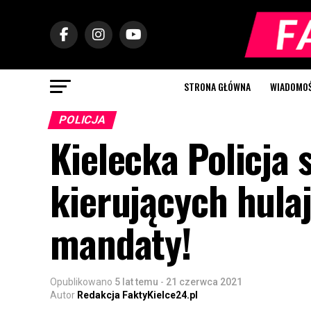
STRONA GŁÓWNA
WIADOMOŚC
POLICJA
Kielecka Policja
kierujących hula
mandaty!
Opublikowano
5 lat temu
-
21 czerwca 2021
Autor
Redakcja FaktyKielce24.pl