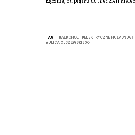
Łącznie, od piątku do niedzieli kiele
TAGI:
ALKOHOL
ELEKTRYCZNE HULAJNOGI
ULICA OLSZEWSKIEGO