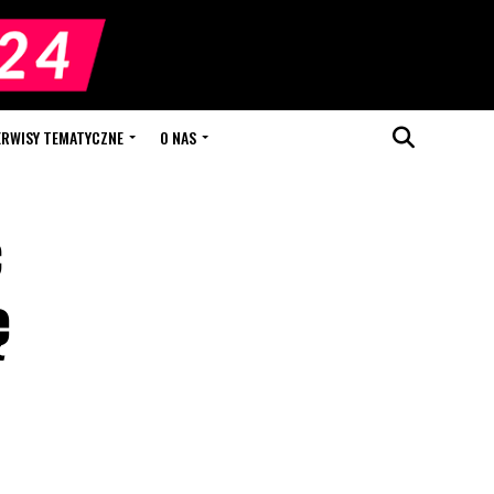
ERWISY TEMATYCZNE
O NAS
ć
ę