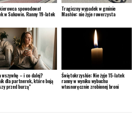
 kierowca spowodował
Tragiczny wypadek w gminie
k w Sukowie. Ranny 19-latek
Masłów: nie żyje rowerzysta
 wszywkę – i co dalej?
Świętokrzyskie: Nie żyje 15-latek
ik dla partnerek, które boją
ranny w wyniku wybuchu
iszy przed burzą”
własnoręcznie zrobionej broni