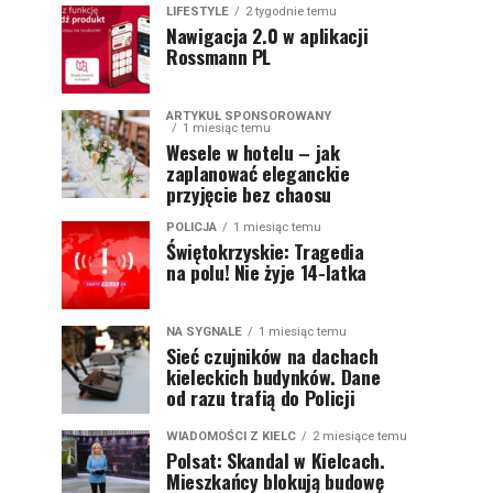
LIFESTYLE
2 tygodnie temu
Nawigacja 2.0 w aplikacji
Rossmann PL
ARTYKUŁ SPONSOROWANY
1 miesiąc temu
Wesele w hotelu – jak
zaplanować eleganckie
przyjęcie bez chaosu
POLICJA
1 miesiąc temu
Świętokrzyskie: Tragedia
na polu! Nie żyje 14-latka
NA SYGNALE
1 miesiąc temu
Sieć czujników na dachach
kieleckich budynków. Dane
od razu trafią do Policji
WIADOMOŚCI Z KIELC
2 miesiące temu
Polsat: Skandal w Kielcach.
Mieszkańcy blokują budowę