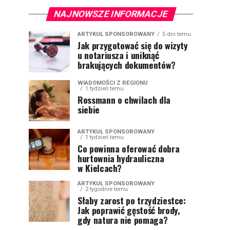
NAJNOWSZE INFORMACJE
ARTYKUŁ SPONSOROWANY
5 dni temu
Jak przygotować się do wizyty
u notariusza i uniknąć
brakujących dokumentów?
WIADOMOŚCI Z REGIONU
1 tydzień temu
Rossmann o chwilach dla
siebie
ARTYKUŁ SPONSOROWANY
1 tydzień temu
Co powinna oferować dobra
hurtownia hydrauliczna
w Kielcach?
ARTYKUŁ SPONSOROWANY
2 tygodnie temu
Słaby zarost po trzydziestce:
Jak poprawić gęstość brody,
gdy natura nie pomaga?