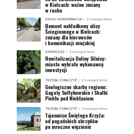
w Kielcach: ważne zmiany
w ruchu
DROGI I KOMUNIKACJA
2 miesiące temu
Remont nakładkowy ulicy
Ściegiennego w Kielcach:
zmiany dla kierowców
i komunikacji miejskiej
SAMORZĄD
2 miesiące temu
Rewitalizacja Doliny Silnicy:
miasto wybrało wykonawcę
inwestycji
TRZEBA ZOBACZYĆ
2 miesiące temu
Geologiczne skarby regionu:
Gagaty Sołtykowskie i Skałki
Piekło pod Niekłaniem
TRZEBA ZOBACZYĆ
2 miesiące temu
Tajemnice Świętego Krzyża:
od pogańskich obrzędów
po mroczne więzienie