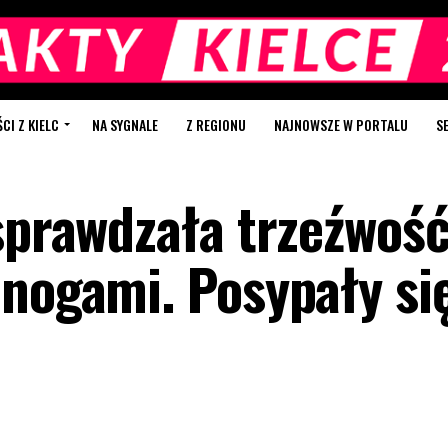
I Z KIELC
NA SYGNALE
Z REGIONU
NAJNOWSZE W PORTALU
S
 sprawdzała trzeźwoś
jnogami. Posypały si