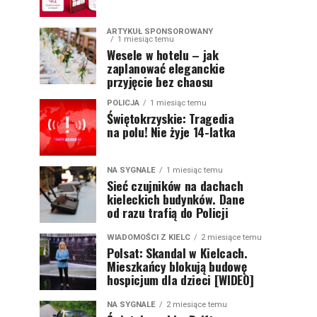
ARTYKUŁ SPONSOROWANY
1 miesiąc temu
Wesele w hotelu – jak
zaplanować eleganckie
przyjęcie bez chaosu
POLICJA
1 miesiąc temu
Świętokrzyskie: Tragedia
na polu! Nie żyje 14-latka
NA SYGNALE
1 miesiąc temu
Sieć czujników na dachach
kieleckich budynków. Dane
od razu trafią do Policji
WIADOMOŚCI Z KIELC
2 miesiące temu
Polsat: Skandal w Kielcach.
Mieszkańcy blokują budowę
hospicjum dla dzieci [WIDEO]
NA SYGNALE
2 miesiące temu