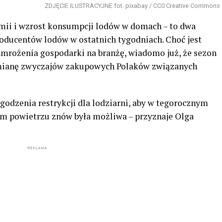
ZDJĘCIE ILUSTRACYJNE fot. pixabay / CC0 Creative Commons
mii i wzrost konsumpcji lodów w domach – to dwa
oducentów lodów w ostatnich tygodniach. Choć jest
zamrożenia gospodarki na branżę, wiadomo już, że sezon
zmianę zwyczajów zakupowych Polaków związanych
odzenia restrykcji dla lodziarni, aby w tegorocznym
m powietrzu znów była możliwa – przyznaje Olga