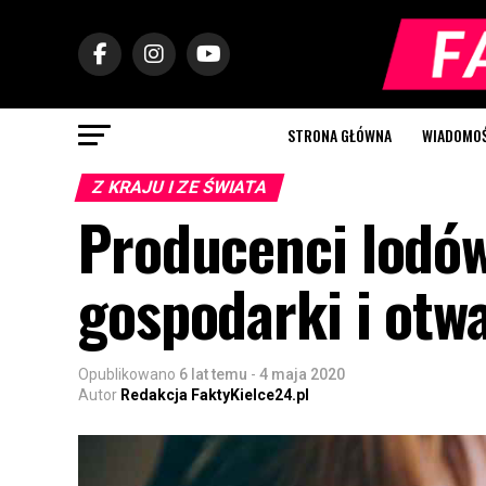
STRONA GŁÓWNA
WIADOMOŚC
Z KRAJU I ZE ŚWIATA
Producenci lodów
gospodarki i otw
Opublikowano
6 lat temu
-
4 maja 2020
Autor
Redakcja FaktyKielce24.pl