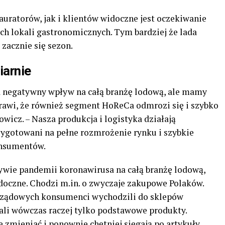
tauratorów, jak i klientów widoczne jest oczekiwanie
ych lokali gastronomicznych. Tym bardziej że lada
zacznie się sezon.
iarnie
a negatywny wpływ na całą branżę lodową, ale mamy
prawi, że również segment HoReCa odmrozi się i szybko
wicz. – Nasza produkcja i logistyka działają
zygotowani na pełne rozmrożenie rynku i szybkie
onsumentów.
ływie pandemii koronawirusa na całą branżę lodową,
doczne. Chodzi m.in. o zwyczaje zakupowe Polaków.
rządowych konsumenci wychodzili do sklepów
wali wówczas raczej tylko podstawowe produkty.
ę zmieniać i ponownie chętniej sięgają po artykuły