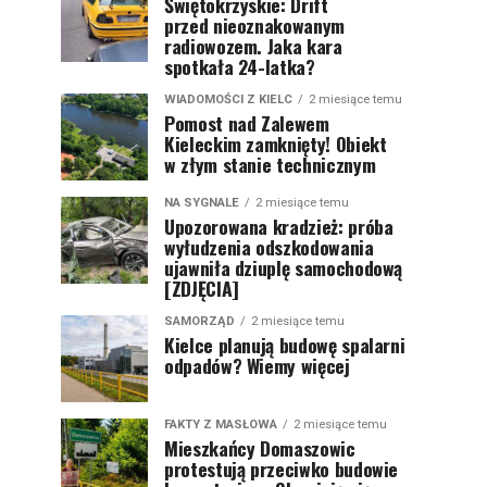
Świętokrzyskie: Drift
przed nieoznakowanym
radiowozem. Jaka kara
spotkała 24-latka?
WIADOMOŚCI Z KIELC
2 miesiące temu
Pomost nad Zalewem
Kieleckim zamknięty! Obiekt
w złym stanie technicznym
NA SYGNALE
2 miesiące temu
Upozorowana kradzież: próba
wyłudzenia odszkodowania
ujawniła dziuplę samochodową
[ZDJĘCIA]
SAMORZĄD
2 miesiące temu
Kielce planują budowę spalarni
odpadów? Wiemy więcej
FAKTY Z MASŁOWA
2 miesiące temu
Mieszkańcy Domaszowic
protestują przeciwko budowie