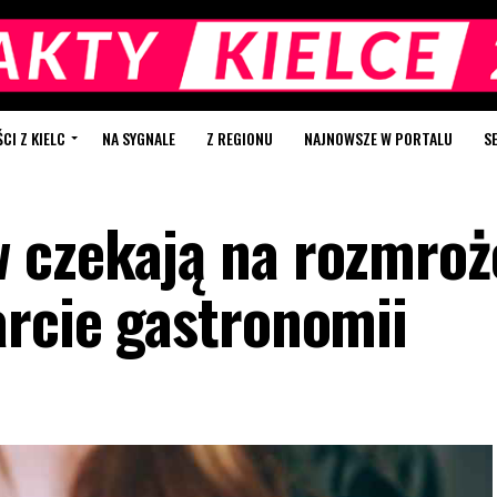
I Z KIELC
NA SYGNALE
Z REGIONU
NAJNOWSZE W PORTALU
S
 czekają na rozmroż
arcie gastronomii