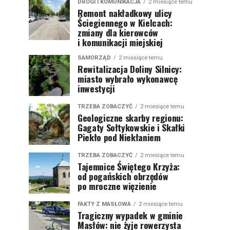
DROGI I KOMUNIKACJA
2 miesiące temu
Remont nakładkowy ulicy
Ściegiennego w Kielcach:
zmiany dla kierowców
i komunikacji miejskiej
SAMORZĄD
2 miesiące temu
Rewitalizacja Doliny Silnicy:
miasto wybrało wykonawcę
inwestycji
TRZEBA ZOBACZYĆ
2 miesiące temu
Geologiczne skarby regionu:
Gagaty Sołtykowskie i Skałki
Piekło pod Niekłaniem
TRZEBA ZOBACZYĆ
2 miesiące temu
Tajemnice Świętego Krzyża:
od pogańskich obrzędów
po mroczne więzienie
FAKTY Z MASŁOWA
2 miesiące temu
Tragiczny wypadek w gminie
Masłów: nie żyje rowerzysta