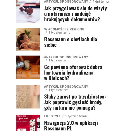
ARTYKUŁ SPONSOROWANY
4 dni temu
Jak przygotować się do wizyty
u notariusza i uniknąć
brakujących dokumentów?
WIADOMOŚCI Z REGIONU
1 tydzień temu
Rossmann o chwilach dla
siebie
ARTYKUŁ SPONSOROWANY
1 tydzień temu
Co powinna oferować dobra
hurtownia hydrauliczna
w Kielcach?
ARTYKUŁ SPONSOROWANY
1 tydzień temu
Słaby zarost po trzydziestce:
Jak poprawić gęstość brody,
gdy natura nie pomaga?
LIFESTYLE
1 tydzień temu
Nawigacja 2.0 w aplikacji
Rossmann PL