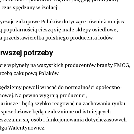
czas spędzany w izolacji.
zwyczaje zakupowe Polaków dotyczące również miejsca
popularnością cieszą się małe sklepy osiedlowe,
 przedstawicielka polskiego producenta lodów.
erwszej potrzeby
ykcje wpłynęły na wszystkich producentów branży FMCG,
trzebą zakupową Polaków.
e będziemy powoli wracać do normalności społeczno-
omowej. Na pewno wygrają producenci,
nariusze i będą szybko reagować na zachowania rynku
 sprzedażowe będą uzależnione od istniejących
eszczania się osób i funkcjonowania dotychczasowych
lga Walentynowicz.