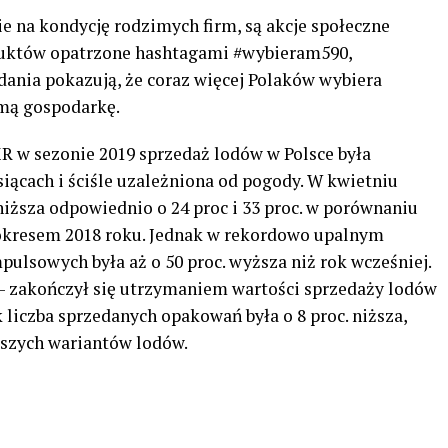
e na kondycję rodzimych firm, są akcje społeczne
duktów opatrzone hashtagami #wybieram590,
dania pokazują, że coraz więcej Polaków wybiera
imą gospodarkę.
 w sezonie 2019 sprzedaż lodów w Polsce była
ącach i ściśle uzależniona od pogody. W kwietniu
niższa odpowiednio o 24 proc i 33 proc. w porównaniu
okresem 2018 roku. Jednak w rekordowo upalnym
ulsowych była aż o 50 proc. wyższa niż rok wcześniej.
a – zakończył się utrzymaniem wartości sprzedaży lodów
liczba sprzedanych opakowań była o 8 proc. niższa,
ższych wariantów lodów.