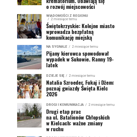
krematorium. Obawiają się
o rozwój miejscowości
WIADOMOŚCI Z REGIONU
2 miesiące temu
Świętokrzyskie: Kolejne miasto
wprowadza bezpłatną
komunikację miejską
NA SYGNALE
2 miesiące temu
Pijany kierowca spowodował
wypadek w Sukowie. Ranny 19-
latek
DZIEJE SIĘ
2 miesiące temu
Natalia Szroeder, Fukaj i Dżem:
poznaj gwiazdy Święta Kielc
2026
DROGI I KOMUNIKACJA
2 miesiące temu
Drugi etap prac
na ul. Batalionów Chłopskich
w Kielcach: ważne zmiany
w ruchu