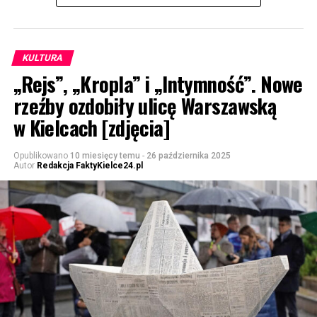
KULTURA
„Rejs”, „Kropla” i „Intymność”. Nowe
rzeźby ozdobiły ulicę Warszawską
w Kielcach [zdjęcia]
Opublikowano
10 miesięcy temu
-
26 października 2025
Autor
Redakcja FaktyKielce24.pl