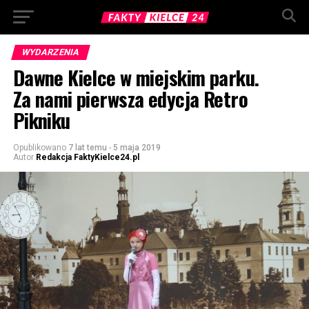
WYDARZENIA
Dawne Kielce w miejskim parku.
Za nami pierwsza edycja Retro
Pikniku
Opublikowano
7 lat temu
-
5 maja 2019
Autor
Redakcja FaktyKielce24.pl