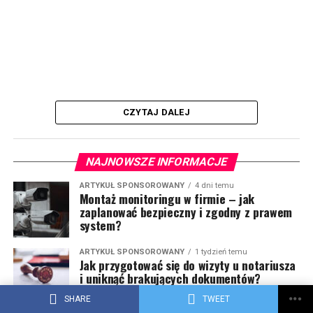
CZYTAJ DALEJ
NAJNOWSZE INFORMACJE
ARTYKUŁ SPONSOROWANY
4 dni temu
Montaż monitoringu w firmie – jak
zaplanować bezpieczny i zgodny z prawem
system?
ARTYKUŁ SPONSOROWANY
1 tydzień temu
Jak przygotować się do wizyty u notariusza
i uniknąć brakujących dokumentów?
SHARE
TWEET