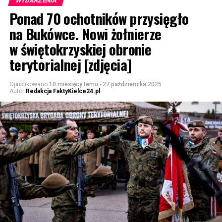
WYDARZENIA
Ponad 70 ochotników przysięgło
na Bukówce. Nowi żołnierze
w świętokrzyskiej obronie
terytorialnej [zdjęcia]
Opublikowano
10 miesięcy temu
-
27 października 2025
Autor
Redakcja FaktyKielce24.pl